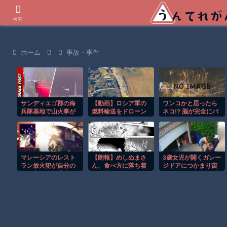
世界の衝撃動画などを紹介
検索
ホーム
事故・事件
サンディエゴ郡の海
【動画】ロシア軍の
ワンコかと思ったら
兵隊基地で山火事が
燃料輸送をドローン
ネコ!? 脳が完全にバ
拡大し避難命令！！
で阻止するウクライ
グるｗ
ナ。
マレーシアのレスト
【朗報】めしぬまさ
3歳女児が開くガレー
ラン放火犯が自分の
ん、食べ方に落ち着
ジドアにつかまり宙
足に火をつけ逃走す
きが出る
づりになる危険な瞬
る瞬間！！
間！！