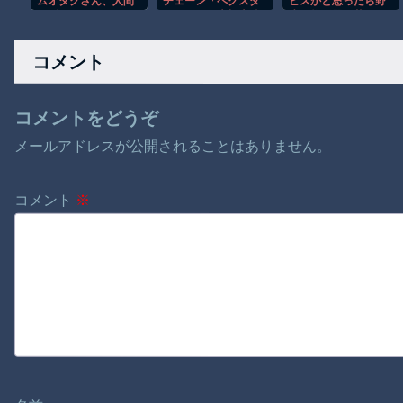
ムオタクさん、人間
チェーン「ペクスダ
ビスかと思ったら野
関係が原因でデュエ
バン」が日本初上陸
生の炊飯器で草 ほ
リスト引退してしま
→東京・新橋に１号
か
うｗｗｗｗｗｗｗ
店オープン
コメント
コメントをどうぞ
メールアドレスが公開されることはありません。
コメント
※