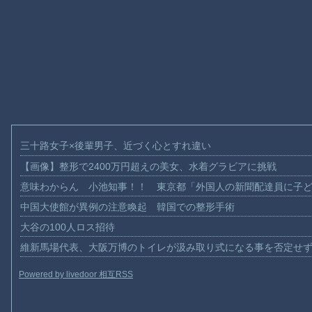
三十路女子×後輩男子、近づく心とすれ違い
【画像】整形で2400万円超えの美女、水着グラビアに挑戦
意味わからん 小池知事！！ 東京都「外国人の新聞配達員に子
中国大使館が異例の注意喚起 韓国での整形手術
大谷の100人ロス招待
維新馬場代表、大阪万博のトイレが汲み取り式になる事を否定せ
Powered by livedoor 相互RSS