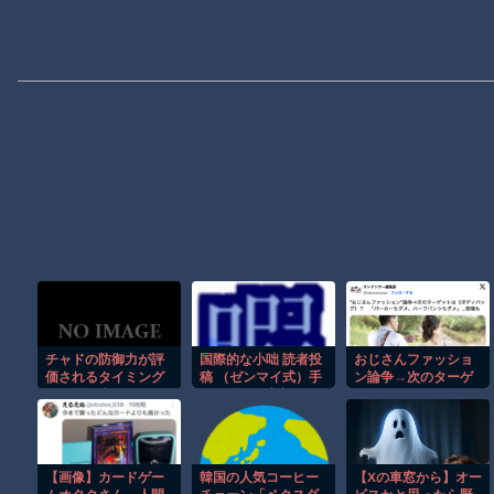
チャドの防御力が評
国際的な小咄 読者投
おじさんファッショ
価されるタイミング
稿 （ゼンマイ式）手
ン論争→次のターゲ
この後一度もない
間を楽しむ妄想？
ットはボディバッグ?
パーカーもダメハー
フパンツもダメ悲鳴
も
【画像】カードゲー
韓国の人気コーヒー
【Xの車窓から】オー