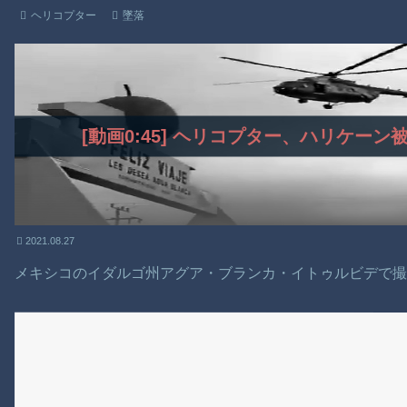
ヘリコプター
墜落
[動画0:45] ヘリコプター、ハリケー
2021.08.27
メキシコのイダルゴ州アグア・ブランカ・イトゥルビデで