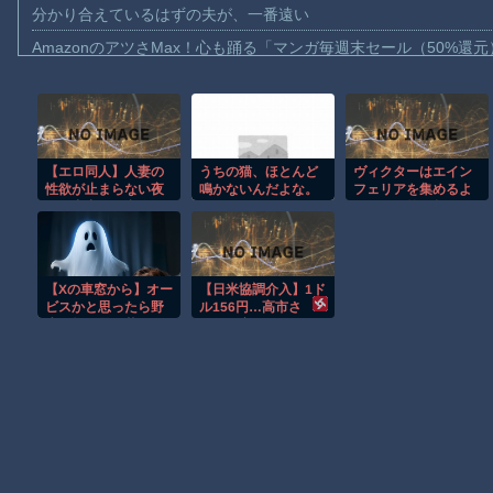
分かり合えているはずの夫が、一番遠い
AmazonのアツさMax！心も踊る「マンガ毎週末セール（50%還
【動画】これはお見事。中国重慶市で珍しい事故が撮影される。
【画像】十二支合体！！ところでその前足、猫じゃね？
【動画】ロシア軍のドローンをネット発射装置で撃墜するウクラ
【エロ同人】人妻の
うちの猫、ほとんど
ヴィクターはエイン
【動画】逃げる判断はやっ！埼玉でスマホ運転のプリウスに当て
性欲が止まらない夜
鳴かないんだよな。
フェリアを集めるよ
【動画】よく助けられたな。岐阜の川で外国人が溺れてしまう事
に、中出しと潮吹き
○か月に一回くらいか
うです 第74話
で彼女を虜にする密
な【再】
渡邊渚さん「私がPTSDと診断された当時、世間はまだPTSDと
会ｗ
【動画】自動ドアの仕組みを理解した富山のツバメが賢い。
【Xの車窓から】オー
【日米協調介入】1ド
【朗報】Amazon、汗が飛び散る灼熱の「マンガ毎週末セール（5
ビスかと思ったら野
ル156円…高市さ
生の炊飯器で草 ほ
ん…円安はホクホク
子供向け漫画、謎の闇の大会に参加しがち問題
か
ではなかったの
Powered by livedoor 相互RSS