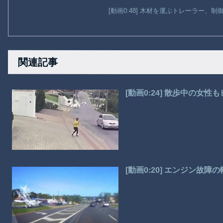
[動画0:48] 木材を運ぶトレーラー、
関連記事
[動画0:24] 散歩中の女
[動画0:20] エンジン故