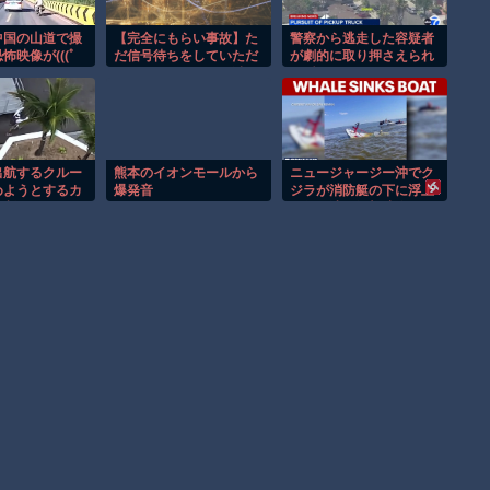
中国の山道で撮
【完全にもらい事故】た
警察から逃走した容疑者
怖映像が(((ﾟ
だ信号待ちをしていただ
が劇的に取り押さえられ
けなのに…こんなの避け
る瞬間！！
られる!?
出航するクルー
熊本のイオンモールから
ニュージャージー沖でク
めようとするカ
爆発音
ジラが消防艇の下に浮上
悲劇！！
し船が沈む衝撃映像！！