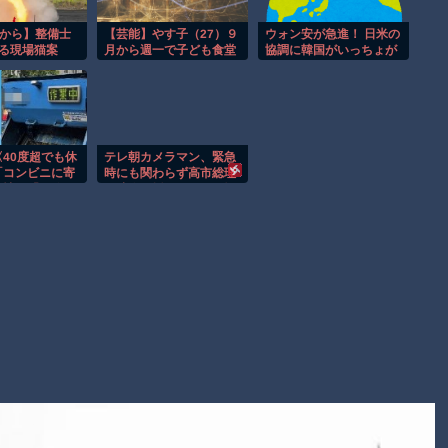
理由
ヒロインが死ぬアニメって四月は君の嘘くらいしかないような
窓から】整備士
【芸能】やす子（27）９
ウォン安が急進！ 日米の
する現場猫案
月から週一で子ども食堂
協調に韓国がいっちょが
オレたちひょうきん族の懺悔室なんてナウなヤングは知らんだ
開始へ
みしたのでは
ろ
Powered by livedoor 相互RSS
40度超でも休
テレ朝カメラマン、緊急
「コンビニに寄
時にも関わらず高市総理
苦情」「日陰で
の映像を揺らしながら撮
ボり」ごみ収集
影し支持率下げてやる
める“周囲の