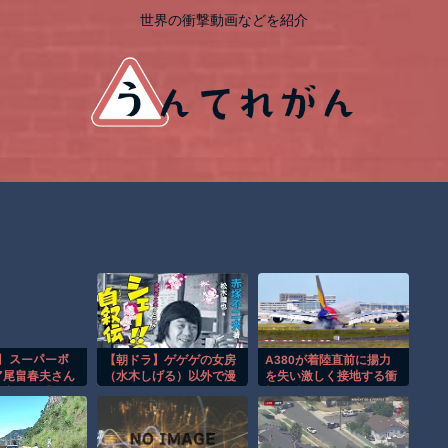
世界の衝撃動画などを紹介
ﾘｨ】スーパーボ
【朝ドラ】ゲゲゲの女房
A380が着陸直前に揚力
ア尾畠春夫さん
（水木しげる）以外で漫
を失い激しく接地する衝
熊本入りへ「自分
画関係でドラマ作れるっ
撃の瞬間！！
は自分で持って
て言うと誰だろうね
対価・飲食は一
い」