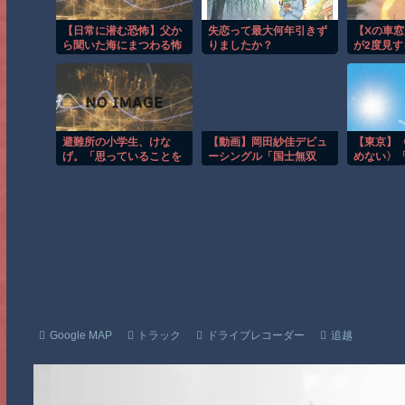
【日常に潜む恐怖】父か
失恋って最大何年引きず
【Xの車
ら聞いた海にまつわる怖
りましたか？
が2度見
い話
件 ほか
避難所の小学生、けな
【動画】岡田紗佳デビュ
【東京】〈
げ。「思っていることを
ーシングル「国士無双
めない〉
あまり言えない。お母さ
LOVE」を皆で聴こう
るだけで
んに迷惑かけるから」
休むとサ
員を追い詰
目”
Google MAP
トラック
ドライブレコーダー
追越