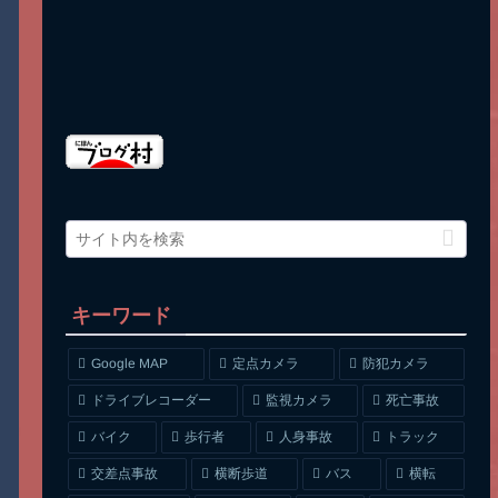
キーワード
Google MAP
定点カメラ
防犯カメラ
ドライブレコーダー
監視カメラ
死亡事故
人身事故
トラック
バイク
歩行者
交差点事故
横断歩道
バス
横転