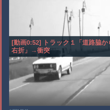
[動画0:52] トラック１「道路
右折」→衝突