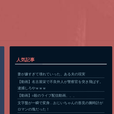
人気記事
妻が嫌すぎて壊れていった、ある夫の現実
【動画】名古屋栄で不良外人が警察官を突き飛ばす。
逮捕しろやｗｗｗ
【動画】○殺のライブ配信動画、、、
文字盤が一瞬で変身…おじいちゃんの形見の腕時計が
ロマンの塊だった！