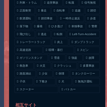
列車・トラム
追突事故
信号無視
転落
正面衝突
自転車
暴走
追越
踏切
一時停止違反
飲酒運転
踏切事故
歩道
ひき逃げ
単独事故
落下物
爆発
警察
Left-Turn-Accident
飛び出し
逃走
転倒
トレーラートラック
ダンプトラック
炎上
喧嘩・暴行
高速道路
スピン
ガソリンスタンド
雪道
強盗
故障
クラッシュ
多重事故
救急車
火災
タンクローリー
路面凍結
少女
倒壊
無免許運転
下敷き
子供
犬
スクーター
パトカー
相互サイト