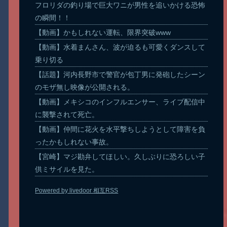
フロリダの釣り場で巨大ワニが男性を追いかける恐怖
の瞬間！！
【動画】かもしれない運転、限界突破www
【動画】水着まんさん、波が迫るも可愛くダンスして
乗り切る
【話題】河内長野市で警官が包丁男に発砲したシーン
のモザ無し映像が公開される。
【動画】メキシコのインフルエンサー、ライブ配信中
に襲撃されて死亡。
【動画】仲間に花火を水平撃ちしようとして障害を負
ったかもしれない事故。
【宮崎】マジ勘弁してほしい。久しぶりに恐ろしい子
供ミサイルを見た。
Powered by livedoor 相互RSS