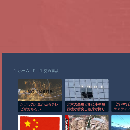
ホーム
交通事故
たけしの元気が出るテレ
北京の高層ビルに小型飛
【ﾌｧﾝｻﾏ
ビがおもろい
行機が衝突し破片が降り
ランティ
注ぐ瞬間！！
(86) が
の飲む水
いく」「
切頂かな