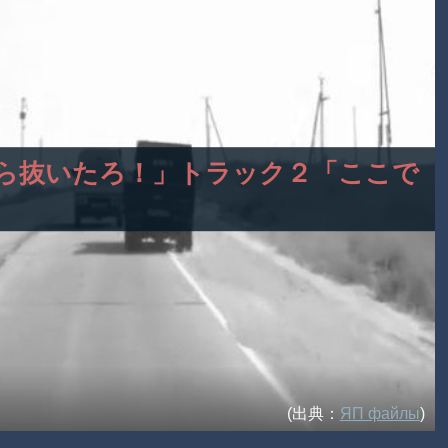
脇から抜いたろ！」トラック２「ここで
(出典：
ЯП файлы
)