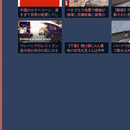
中国のカラーコーン、凄
ベネズエラ地震で建物が
【動画】
すぎて世界が絶賛してし
崩壊し空撮映像に被害の
影された恐
まう
大きさが映る。
Дﾟ)))
マレーシアのレストラン
【千葉】焼け跡に4人遺
バハマで
放火犯が自分の足に火を
体の住宅火災 2人は半年
ズ船を止
つけ逃走する瞬間！！
以上前に死亡か 八街市
ップルの