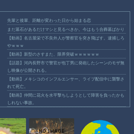
先輩と後輩、距離が変わった日から始まる恋
まだ墓石があるだけマシと見るべきか。今はもう合葬墓ばかり
【動画】名古屋栄で不良外人が警察官を突き飛ばす。逮捕しろ
やｗｗｗ
【動画】新型のさすまた、限界突破ｗｗｗｗｗｗ
【話題】河内長野市で警官が包丁男に発砲したシーンのモザ無
し映像が公開される。
【動画】メキシコのインフルエンサー、ライブ配信中に襲撃さ
れて死亡。
【動画】仲間に花火を水平撃ちしようとして障害を負ったかも
しれない事故。
【宮崎】マジ勘弁してほしい。久しぶりに恐ろしい子供ミサイ
ルを見た。
【謎】広島県が頑なに「はだしのゲンコラボ喫茶」をやらない