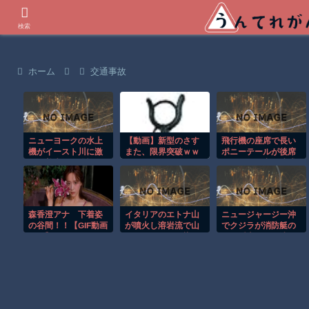
世界の衝撃動画などを紹介
検索
ホーム
交通事故
ニューヨークの水上
【動画】新型のさす
飛行機の座席で長い
機がイースト川に激
また、限界突破ｗｗ
ポニーテールが後席
しく着水する恐怖の
ｗｗｗｗ
モニターを塞ぐ迷惑
瞬間！！
行為！！
森香澄アナ 下着姿
イタリアのエトナ山
ニュージャージー沖
の谷間！！【GIF動画
が噴火し溶岩流で山
でクジラが消防艇の
あり】
肌がオレンジに染ま
下に浮上し船が沈む
る！！
衝撃映像！！