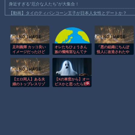
身近すぎる“厄介な人たち”が大集合！
【動画】タイのティパンコーン王子が日本人女性とデートか？
お前らがメイドイン韓国で認めてるもの 「キムチ」あと3つは？
AmazonのアツさMax！心も踊る「マンガ毎週末セール（50%還
【動画】これはお見事。中国重慶市で珍しい事故が撮影される。
足利義輝 カッコ良い
オレたちひょうきん
「悪の組織にちんぽ
【画像】十二支合体！！ところでその前足、猫じゃね？
イメージだったけど
族の懺悔室なんてナ
怪人に改造されたや
【動画】ロシア軍のドローンをネット発射装置で撃墜するウクラ
史実を知るとどうし
ウなヤングは知らん
る夫のお話」 その
ようもないクソコテ
だろ
４
【動画】逃げる判断はやっ！埼玉でスマホ運転のプリウスに当て
【動画】よく助けられたな。岐阜の川で外国人が溺れてしまう事
【エロ同人】ある夫
【Xの車窓から】オー
渡邊渚さん「私がPTSDと診断された当時、世間はまだPTSDと
婦のトップレスリゾ
ビスかと思ったら野
ート滞在記
生の炊飯器で草 ほ
【朗報】Amazon、汗が飛び散る灼熱の「マンガ毎週末セール（5
か
Powered by livedoor 相互RSS