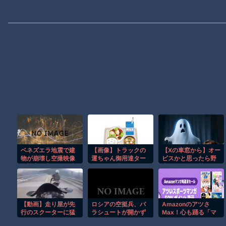
ベネズエラ地震で建
【画像】トラックの
【Xの車窓から】オー
物が崩壊し空撮映像
運ちゃん御用達ター
ビスかと思ったら野
に被害の大きさが映
ミナル食堂のざっか
生の炊飯器で草 ほ
る。
けないオムライスｗ
か
ｗｗｗｗｗｗｗｗｗ
【動画】走り屋が先
ロシアの空挺兵、パ
Amazonのアツさ
行のスクーターに猛
ラシュートが開かず
Max！心も踊る「マ
スピードで突っ込む
に墜落してしまう。
ンガ毎週末セール