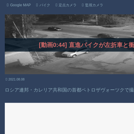
Google MAP
バイク
定点カメラ
監視カメラ
[動画0:44] 直進バイクが左折車
2021.08.08
ロシア連邦・カレリア共和国の首都ペトロザヴォーツクで