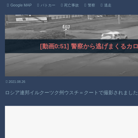
Google MAP
パトカー
死亡事故
警察
逃走
[動画0:51] 警察から逃げまくる
2021.08.26
ロシア連邦イルクーツク州ウスチ＝クートで撮影されまし