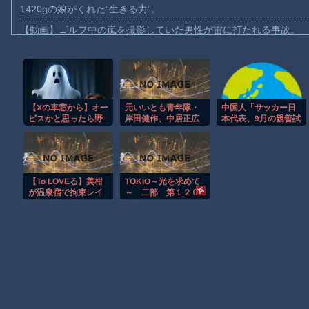
1420gの娘がくれた“生きる力”。
【動画】ゴルフ中の嵐を撮影していた男性が雷に打たれる事故。
【画像】地球上で最も珍しい茶色いパンダｗｗｗ
【動画】これは怖い。三重の国道23号で撮影された避けようがな
【動画】バイクの少年を無理やり止めるパトカーが怖いｗｗｗｗ
【Xの車窓から】オー
元いいとも青年隊・
中国人「サッカー日
【動画】世界一過酷なオフロードレースのコース設計が絶対にお
ビスかと思ったら野
岸田健作、中居正広
本代表、9月の親善試
【悲報】テレ東の若手女子アナ「国民が勝手に我々取材陣にカメ
生の炊飯器で草 ほ
氏の裏側を回顧
合の相手が確
か
定！」 中国人「今
ｗｗｗｗ
までは実質的に全て
引き分け」「野球の
【珍事】サッカーの試合が原因で交通事故が起きてしまう。
リベンジ戦」
【To LOVEる】美柑
TOKIO～光を求めて
Amazon「マンガ毎週末セール（50%還元）」アツいスポーツマ
が温泉宿で拘束レイ
～ 二部 第１２０
プされ性処理ペット
話
【動画】ビッグフットの正体が判明
堕ち
お前らがメイドイン韓国で認めてるもの 「キムチ」あと3つは？
Powered by livedoor 相互RSS