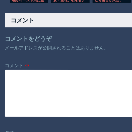
機がイースト川に激
女・愛花、初水着グ
たら警官が来訪、
しく着水する恐怖の
ラビアが美しすぎる
「この家空き家でし
瞬間！！
wwwwwwww
たよね？」と問いか
けてくるが実際は30
コメント
年ほど住んでお
り……
コメントをどうぞ
メールアドレスが公開されることはありません。
コメント
※