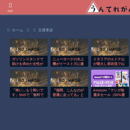
世界の衝撃動画などを紹介
検索
ホーム
交通事故
ガソリンスタンドで
ニューヨークの水上
イタリアのエトナ山
助けを求めた女性が
機がイースト川に激
が噴火し溶岩流で山
連れ去られる瞬
しく着水する恐怖の
肌がオレンジに染ま
間！！
瞬間！！
る！！
「怖い…もう怖いで
『福岡、こんなのが
Amazon「マンガ毎
す」SNSで「無料で
普通に走ってる』と
週末セール（50%還
差し上げます」詐欺
『日本露悪系アニメ
元）」アツいスポー
急増 “ニセ佐川急
最盛期へ、韓国人か
ツマンガ祭り最終日
便”HPに誘導、個人
らも心配される』ほ
到来！！！
情報要求 佐川急便
か 8/6 ネタ
「断じて許されな
い」怒り