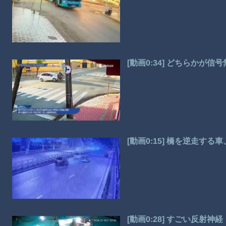
[動画0:34] どちらかが
[動画0:15] 橋を逆走す
[動画0:28] すごい反