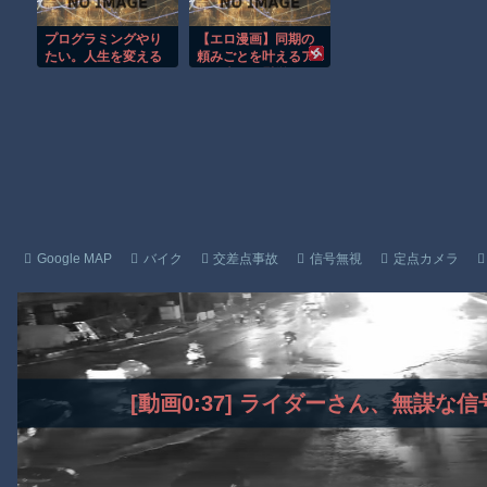
【動画】逃げる判断はやっ！埼玉でスマホ運転のプリウスに当て
プログラミングやり
【エロ漫画】同期の
渡邊渚さん「私がPTSDと診断された当時、世間はまだPTSDと
たい。人生を変える
頼みごとを叶えるア
ために
ナル責めで慰労する
【朗報】Amazon、汗が飛び散る灼熱の「マンガ毎週末セール（5
夜のオフィスｗ
Powered by livedoor 相互RSS
Google MAP
バイク
交差点事故
信号無視
定点カメラ
[動画0:37] ライダーさん、無謀