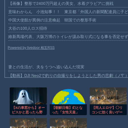
【画像】整形で2400万円超えの美女、水着グラビアに挑戦
意味わからん 小池知事！！ 東京都「外国人の新聞配達員に子
中国大使館が異例の注意喚起 韓国での整形手術
大谷の100人ロス招待
維新馬場代表、大阪万博のトイレが汲み取り式になる事を否定せ
Powered by livedoor 相互RSS
妻との生活が、夫をうつへ追い込んだ現実
【動画】DJI Neo2で釣りの自撮りをしようとした男の悲劇（ノ∇`
【動画】タイのティパンコーン王子が日本人女性とデートか？
お前らがメイドイン韓国で認めてるもの 「キムチ」あと3つは？
AmazonのアツさMax！心も踊る「マンガ毎週末セール（50%還
【朝鮮日報】幻とな
【同人エロゲ】◯リ
【Xの車窓から】オー
【動画】これはお見事。中国重慶市で珍しい事故が撮影される。
ビスかと思ったら野
った「女性天皇」
コンに効く良いゲー
【画像】十二支合体！！ところでその前足、猫じゃね？
生の炊飯器で草 ほ
ムはないか？
か
【動画】ロシア軍のドローンをネット発射装置で撃墜するウクラ