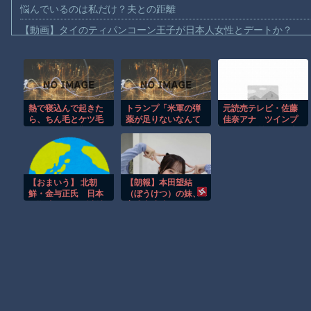
悩んでいるのは私だけ？夫との距離
【動画】タイのティパンコーン王子が日本人女性とデートか？
お前らがメイドイン韓国で認めてるもの 「キムチ」あと3つは？
AmazonのアツさMax！心も踊る「マンガ毎週末セール（50%還
【動画】これはお見事。中国重慶市で珍しい事故が撮影される。
熱で寝込んで起きた
トランプ「米軍の弾
元読売テレビ・佐藤
【画像】十二支合体！！ところでその前足、猫じゃね？
ら、ちん毛とケツ毛
薬が足りないなんて
佳奈アナ ツインプ
【動画】ロシア軍のドローンをネット発射装置で撃墜するウクラ
がツルツルに剃られ
嘘だからな、リーク
ラネット所属を発表
ていた衝撃の話
した奴は懲役刑
「前向きに挑戦して
【動画】逃げる判断はやっ！埼玉でスマホ運転のプリウスに当て
だ！」
いきたい」、前日に
レインボー池田直人
【動画】よく助けられたな。岐阜の川で外国人が溺れてしまう事
と結婚発表
【おまいう】 北朝
【朗報】本田望結
渡邊渚さん「私がPTSDと診断された当時、世間はまだPTSDと
鮮・金与正氏 日本
（ぼうけつ）の妹、
の巡航ミサイル試射
育成大成功！！！！
【朗報】Amazon、汗が飛び散る灼熱の「マンガ毎週末セール（5
に反発＝「軍事的対
応」取る
Powered by livedoor 相互RSS