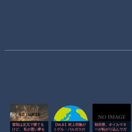
普段は足元で寝てる
【MLB】村上宗隆が
秋田県、オイルマネ
けど、 私が悪い夢を
ミゲル・バルガスの
ーが転がり込んでガ