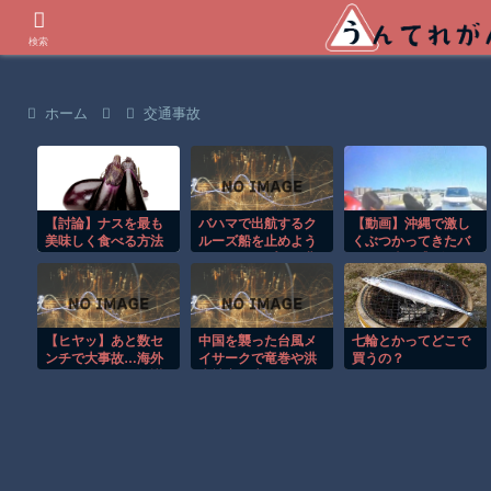
世界の衝撃動画などを紹介
検索
ホーム
交通事故
【討論】ナスを最も
バハマで出航するク
【動画】沖縄で激し
美味しく食べる方法
ルーズ船を止めよう
くぶつかってきたバ
とするカップルの悲
イクに当て逃げされ
劇！！
てしまうドラレコ。
【ヒヤッ】あと数セ
中国を襲った台風メ
七輪とかってどこで
ンチで大事故…海外
イサークで竜巻や洪
買うの？
サイクリストの無謀
水被害が広がる！！
すぎる走りがレベチ
ｗ