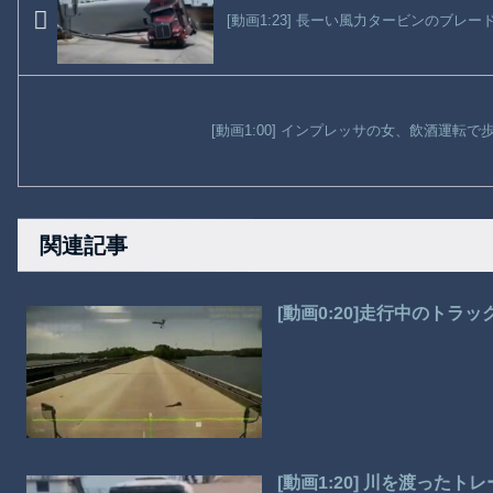
[動画1:23] 長ーい風力タービンのブ
[動画1:00] インプレッサの女、飲酒運転
関連記事
[動画0:20]走行中のト
[動画1:20] 川を渡った