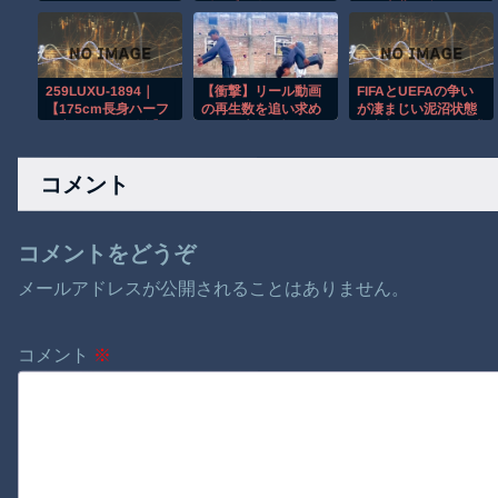
見てうなされてたと
髪の毛で遊ぶｗｗｗ
チで東北最強へ
き 優しくちゅーして
ｗ → 「Wソックスの
WWWWWWWWWW
起こしてくれた。
動画は依存度が高い
WWWWWWWWWW
【再】
な」「たった一人で
WWWWWWWWWW
こんなにチームが変
WWW
259LUXU-1894｜
【衝撃】リール動画
FIFAとUEFAの争い
わるんだからすごい
【175cm長身ハーフ
の再生数を追い求め
が凄まじい泥沼状態
わ」
の立ちバック悶絶】
た男の失敗が怖くて
に突入、UEFAの要求
美脚とくびれが震え
見れない(@_@;)
を呑んだFIFAだった
る！下着モデルが
がUEFA側は
コメント
「奥イイッ…！」と
絶叫しながら連続絶
頂、エロ尻突き出し
て狂い泣くスタイル
コメントをどうぞ
抜群どエロSEX！！
ラグジュTV 1880｜
メールアドレスが公開されることはありません。
ラグジュTV
コメント
※