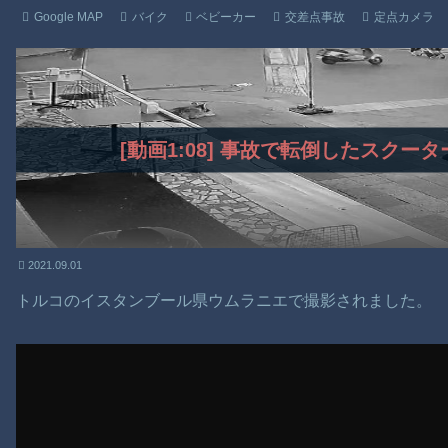
Google MAP
バイク
ベビーカー
交差点事故
定点カメラ
[動画1:08] 事故で転倒したスク
2021.09.01
トルコのイスタンブール県ウムラニエで撮影されました。