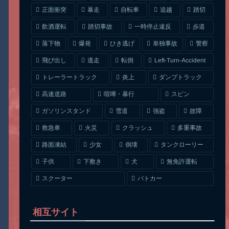
正面衝突
自転車
暴走
追越
踏切
一時停止違反
飲酒運転
踏切事故
歩道
ひき逃げ
単独事故
落下物
爆発
警察
Left-Turn-Accident
飛び出し
逃走
転倒
トレーラートラック
ダンプトラック
炎上
喧嘩・暴行
高速道路
スピン
ガソリンスタンド
雪道
強盗
故障
クラッシュ
多重事故
救急車
火災
タンクローリー
路面凍結
少女
倒壊
無免許運転
下敷き
子供
犬
スクーター
パトカー
相互サイト