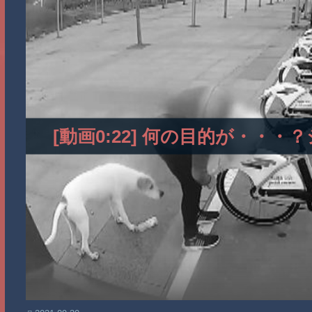
[動画0:22] 何の目的が・