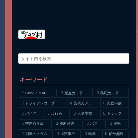
キーワード
Google MAP
定点カメラ
防犯カメラ
ドライブレコーダー
監視カメラ
死亡事故
人身事故
トラック
バイク
歩行者
交差点事故
横断歩道
バス
横転
列車・トラム
追突事故
信号無視
転落