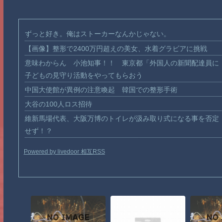
ずっと好き。俺はストーカーなんかじゃない。
【画像】整形で2400万円超えの美女、水着グラビアに挑戦
意味わからん 小池知事！！ 東京都「外国人の新聞配達員に
子どもの見守り活動をやってもらおう
中国大使館が異例の注意喚起 韓国での整形手術
大谷の100人ロス招待
維新馬場代表、大阪万博のトイレが汲み取り式になる事を否定
せず！？
Powered by livedoor 相互RSS