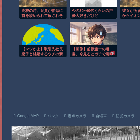
高校の時、兄貴が伯母に
今の30~40代くらいの声
彼女があ
首を絞められて殺されそ
優大好きだけど
からイオ
うになった。理由はじい
すがりの
ちゃん家の裏山を貰えな
いた紙渡
かったから
【マジかよ】取引先社長
【画像】前原圭一の遺
息子と結婚するウチの新
書、今見るとガチで意味
入社員が「結婚も契約も
不明すぎる
中止になりました…」→
wwwwwwwwwwwwwww
俺「こっちもグループ全
wwwwww
社の取引中止しよう」
Google MAP
パンク
定点カメラ
自転車
防犯カメラ