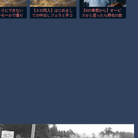
【動画】ビッグフットの正体が判明
お前らがメイドイン韓国で認めてるもの 「キムチ」あと3つ
まりにできない
【エロ同人】はじめまし
【Xの車窓から】オービ
ンモールで通り
ての中出しフェラと手コ
スかと思ったら野生の炊
は？
女性に連絡先書
キで愛撫される和姦セッ
飯器で草 ほか
すよ
クスｗ
AmazonのアツさMax！心も踊る「マンガ毎週末セール（50%
還元）」2日目襲来！
Powered by livedoor 相互RSS