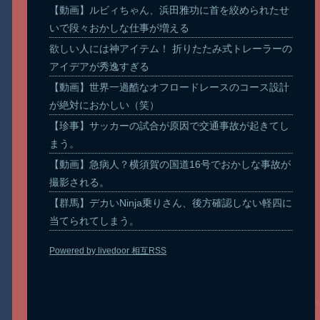
【動画】ルビィちゃん、浜田雅功に首を絞められたせ
いで段々おかしな仕事が増える
欲しい人には神アイテム！ 折りたたみ式トレーラーの
アイデアが秀逸すぎる
【動画】世界一過酷なオフロードレースのコース設計
が絶対におかしい（笑）
【珍事】サッカーの試合が原因で交通事故が起きてし
まう。
【動画】急病人？横須賀の国道16号でおかしな事故が
撮影される。
【群馬】デカいNinja乗りさん、後方確認しない軽四に
当てられてしまう。
Powered by livedoor 相互RSS