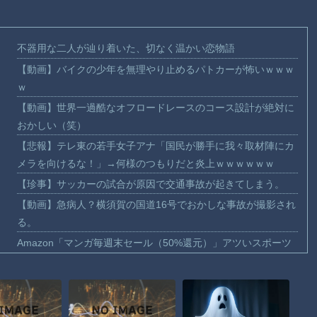
不器用な二人が辿り着いた、切なく温かい恋物語
【動画】バイクの少年を無理やり止めるパトカーが怖いｗｗｗ
ｗ
【動画】世界一過酷なオフロードレースのコース設計が絶対に
おかしい（笑）
【悲報】テレ東の若手女子アナ「国民が勝手に我々取材陣にカ
メラを向けるな！」→何様のつもりだと炎上ｗｗｗｗｗｗ
【珍事】サッカーの試合が原因で交通事故が起きてしまう。
【動画】急病人？横須賀の国道16号でおかしな事故が撮影され
る。
Amazon「マンガ毎週末セール（50%還元）」アツいスポーツ
マンガ祭り最終日到来！！！
【群馬】デカいNinja乗りさん、後方確認しない軽四に当てられ
てしまう。