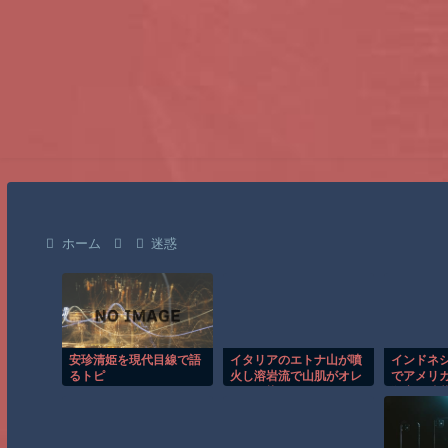
ホーム
迷惑
安珍清姫を現代目線で語
イタリアのエトナ山が噴
インドネ
るトピ
火し溶岩流で山肌がオレ
でアメリ
ンジに染まる！！
殺害を武