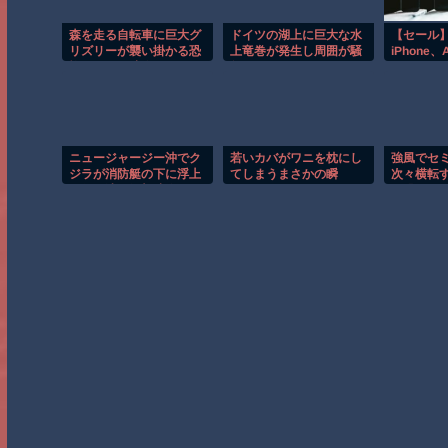
森を走る自転車に巨大グ
ドイツの湖上に巨大な水
【セール】
リズリーが襲い掛かる恐
上竜巻が発生し周囲が騒
iPhone、A
怖のGoPro映像！！
然！！
AirPod
中！iPad
ニュージャージー沖でク
若いカバがワニを枕にし
強風でセ
ジラが消防艇の下に浮上
てしまうまさかの瞬
次々横転
し船が沈む衝撃映像！！
間！！
が恐ろし