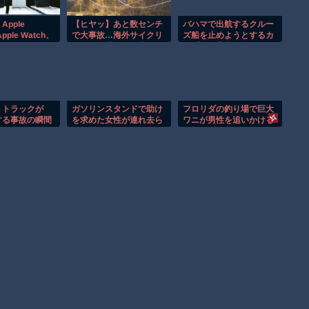
Apple
【ヒヤッ】あと数センチ
バハマで出航するクルー
pple Watch、
で大事故…海外サイクリ
ズ船を止めようとするカ
sなどがセール
ストの無謀すぎる走りが
ップルの悲劇！！
、
レベチｗ
ミトラックが
ガソリンスタンドで助け
フロリダの釣り場で巨大
する事故の瞬間
を求めた女性が連れ去ら
ワニが男性を追いかける
すぎる！！
れる瞬間！！
恐怖の瞬間！！