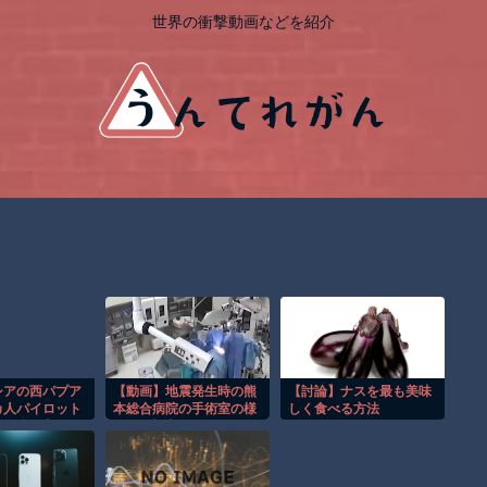
世界の衝撃動画などを紹介
シアの西パプア
【動画】地震発生時の熊
【討論】ナスを最も美味
カ人パイロット
本総合病院の手術室の様
しく食べる方法
装組織が主張。
子が(((ﾟДﾟ)))