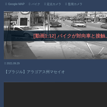
Google MAP
バイク
定点カメラ
監視カメラ
[動画1:12] バイクが対向車と
2021.09.29
【ブラジル】アラゴアス州マセイオ