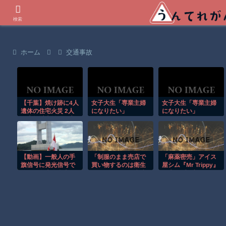
世界の衝撃動画などを紹介
検索
ホーム
交通事故
【千葉】焼け跡に4人
女子大生「専業主婦
女子大生「専業主婦
遺体の住宅火災 2人
になりたい」
になりたい」
は半年以上前に死亡
か 八街市
【動画】一般人の手
「制服のまま売店で
「麻薬密売」アイス
旗信号に発光信号で
買い物するのは衛生
屋シム『Mr Trippy』
答える海上自衛隊の
的にダメだ」と病院
発表。ブツ入りアイ
輸送艦。
の意見箱にクレー
スを売りさばき“資金
ム、そこで制服のま
洗浄”までやる、バレ
ま売店使用が
ればムショ入り