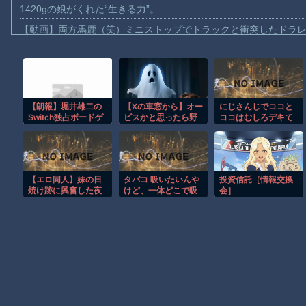
1420gの娘がくれた“生きる力”。
【動画】両方馬鹿（笑）ミニストップでトラックと衝突したドラレ
【動画】地震発生時の熊本総合病院の手術室の様子が(((ﾟДﾟ)))
【動画】野菜売りのおじさんにドローンを特攻させるおそロシア
【動画】首都高で4tトラックが原因の玉突き事故に巻き込まれた
【朗報】堀井雄二の
【Xの車窓から】オー
にじさんじでココと
【朗報】大人気漫画「GANTZ」がAmazonでなんと全巻100円ｗ
Switch独占ボードゲ
ビスかと思ったら野
ココはむしろデキて
【動画】サッカーの試合中の落雷で選手1人が死亡、12人が負傷し
ー「転生ゲーム」
生の炊飯器で草 ほ
てくれっ！って思う
（DL専売3980円）が
か
二人
まだ墓石があるだけマシと見るべきか。今はもう合葬墓ばかり
今日発売なうえ微妙
【動画】新型のさすまた、限界突破ｗｗｗｗｗｗ
【エロ同人】妹の日
タバコ 吸いたいんや
投資信託［情報交換
【謎】広島県が頑なに「はだしのゲンコラボ喫茶」をやらない理
焼け跡に興奮した夜
けど、一体どこで吸
会］
中出しフェラとパイ
えば良いのだー？
ヒロインが死ぬアニメって四月は君の嘘くらいしかないような
ズリで彼女を虜にす
www
る実妹の欲望ｗ
Powered by livedoor 相互RSS