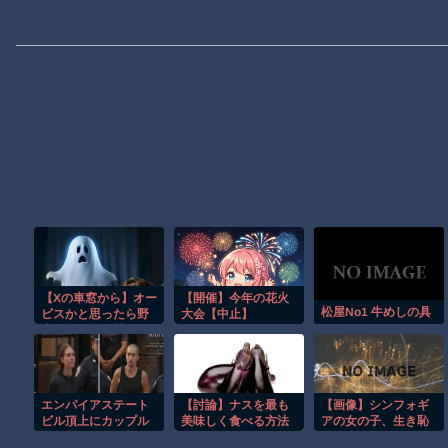
【Xの車窓から】オー
【開催】今年の花火
松屋No1 牛めしの具
ビスかと思ったら野
大会【中止】
生の炊飯器で草 ほ
か
エンパイアステート
【討論】ナスを最も
【画像】シンフォギ
ビル頂上にカップル
美味しく食べる方法
アの女の子、生き恥
が無断で登る衝撃の
を晒してしまう