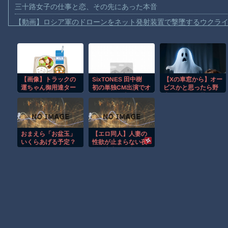
三十路女子の仕事と恋、その先にあった本音
【動画】ロシア軍のドローンをネット発射装置で撃墜するウクラ
【動画】逃げる判断はやっ！埼玉でスマホ運転のプリウスに当て
【動画】よく助けられたな。岐阜の川で外国人が溺れてしまう事
渡邊渚さん「私がPTSDと診断された当時、世間はまだPTSDと
【画像】トラックの
SixTONES 田中樹
【Xの車窓から】オー
【動画】自動ドアの仕組みを理解した富山のツバメが賢い。
運ちゃん御用達ター
初の単独CM出演でオ
ビスかと思ったら野
【朗報】Amazon、汗が飛び散る灼熱の「マンガ毎週末セール（5
ミナル食堂のざっか
ンとオフを表現、記
生の炊飯器で草 ほ
けないオムライスｗ
事の見出しは「“いい
か
【動画】高速道路を走行中の車からリアガラスが飛んでくる事故(ﾟo
ｗｗｗｗｗｗｗｗｗ
男の休日”にしてくだ
さい」とアピール
子供向け漫画、謎の闇の大会に参加しがち問題
おまえら「お盆玉」
【エロ同人】人妻の
【朗報】大人気漫画「GANTZ」がAmazonでなんと全巻100円ｗ
いくらあげる予定？
性欲が止まらない夜
に、中出しと潮吹き
まだ墓石があるだけマシと見るべきか。今はもう合葬墓ばかり
で彼女を虜にする密
会ｗ
Powered by livedoor 相互RSS