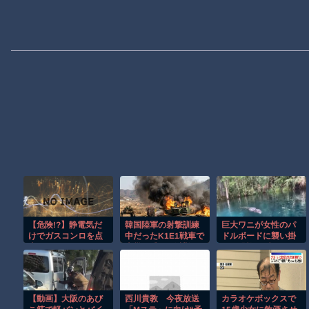
【危険!?】静電気だ
韓国陸軍の射撃訓練
巨大ワニが女性のパ
けでガスコンロを点
中だったK1E1戦車で
ドルボードに襲い掛
火…
火災、乗員は避難…
かる恐怖の瞬間！！
エンジンルーム付近
から出火！
【動画】大阪のあび
西川貴教 今夜放送
カラオケボックスで