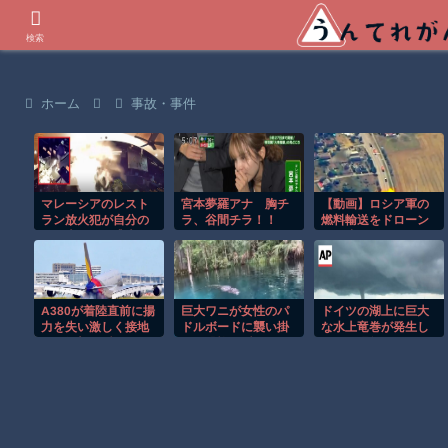
世界の衝撃動画などを紹介
検索
ホーム
事故・事件
マレーシアのレスト
宮本夢羅アナ 胸チ
【動画】ロシア軍の
ラン放火犯が自分の
ラ、谷間チラ！！
燃料輸送をドローン
足に火をつけ逃走す
で阻止するウクライ
る瞬間！！
ナ。
A380が着陸直前に揚
巨大ワニが女性のパ
ドイツの湖上に巨大
力を失い激しく接地
ドルボードに襲い掛
な水上竜巻が発生し
する衝撃の瞬間！！
かる恐怖の瞬間！！
周囲が騒然！！