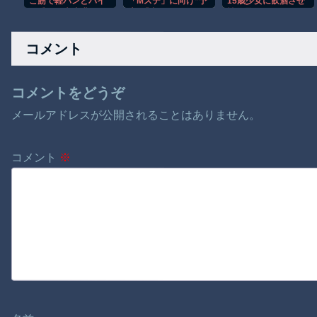
こ筋で軽バンとバイ
「Mステ」に向け“予
15歳少女に飲酒させ
ク乗りが大喧嘩ｗｗ
告”「出ます！頑張り
性的暴行、スマホで
ｗｗ
ます！」「恐らくア
撮影か 54歳男逮
レも着ます！」
捕 千葉
コメント
コメントをどうぞ
メールアドレスが公開されることはありません。
コメント
※