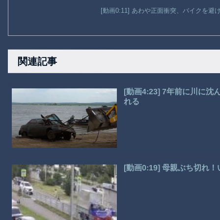
[動画0:11] あわや正面衝突、バイクを
関連記事
[動画4:23] 7年前に川
れる
[動画0:19] 母親ぶち切