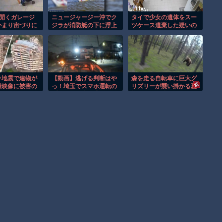
が開くガレージ
ニュージャージー沖でク
タイで少女の遺体をスー
かまり宙づりに
ジラが消防艇の下に浮上
ツケース遺棄した疑いの
な瞬間！！
し船が沈む衝撃映像！！
男が映る監視映像。
ラ地震で建物が
【動画】逃げる判断はや
森を走る自転車に巨大グ
撮映像に被害の
っ！埼玉でスマホ運転の
リズリーが襲い掛かる恐
映る。
プリウスに当て逃げされ
怖のGoPro映像！！
る車載。