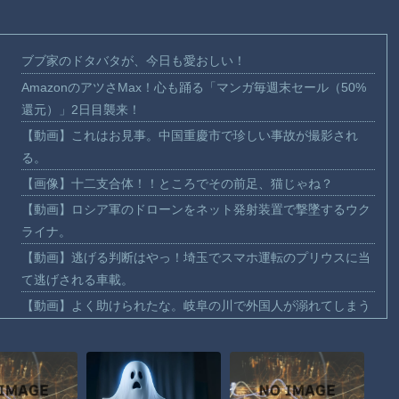
ブブ家のドタバタが、今日も愛おしい！
AmazonのアツさMax！心も踊る「マンガ毎週末セール（50%
還元）」2日目襲来！
【動画】これはお見事。中国重慶市で珍しい事故が撮影され
る。
【画像】十二支合体！！ところでその前足、猫じゃね？
【動画】ロシア軍のドローンをネット発射装置で撃墜するウク
ライナ。
【動画】逃げる判断はやっ！埼玉でスマホ運転のプリウスに当
て逃げされる車載。
【動画】よく助けられたな。岐阜の川で外国人が溺れてしまう
事故。
渡邊渚さん「私がPTSDと診断された当時、世間はまだPTSDと
いう言葉は浸透されていませんでした」