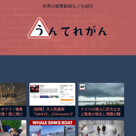
世界の衝撃動画などを紹介
ンギマリ！喉奥
【朗報】大人気漫画
ドイツの湖上に巨大な水
破壊！歪に溶け
「GANTZ」がAmazonで
上竜巻が発生し周囲が騒
近3穴レズ 北
なんと全巻100円ｗｗｗ
然！！
うきすず
ｗｗｗ