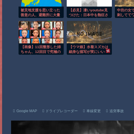
被災地支援を思い立った
【必見】凄いyoutube見
中坊の女
善意の人、避難所に大量
つけた：日本中を熱狂さ
刺しててワ
の手作り食品を送り届け
せたLiSAの代表曲「紅蓮
ようとした結果……
華」！アニメ『鬼滅の
刃』OPとして社会現象を
巻き起こした名曲のエネ
ルギー
【画像】11回整形した姉
【ウマ娘】水着スズカは
ちゃん、12回目で究極の
細身な描写が実にいい
美を手に入れる
Google MAP
ドライブレコーダー
車線変更
追突事故