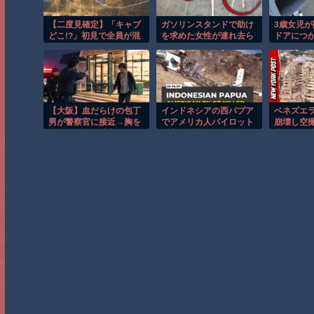
【二度見確定】「キャブ
ガソリンスタンドで助け
3歳女児
どこ!?」初見で全員が混
を求めた女性が連れ去ら
ドアにつ
乱する特殊トラックｗ
れる瞬間！！
なる危険
【低すぎ】
【大阪】血だらけの包丁
インドネシアの西パプア
ベネズエ
男が警察官に接近→胸を
でアメリカ人パイロット
崩壊し空
撃たれ死亡 「当然」
殺害を武装組織が主張。
大きさが
「射殺する必要あっ
た？」で大荒れへ