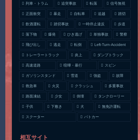
列車・トラム
追突事故
信号無視
転落
正面衝突
自転車
暴走
追越
踏切
一時停止違反
飲酒運転
踏切事故
歩道
ひき逃げ
単独事故
落下物
爆発
警察
Left-Turn-Accident
飛び出し
逃走
転倒
トレーラートラック
ダンプトラック
炎上
喧嘩・暴行
高速道路
スピン
ガソリンスタンド
雪道
強盗
故障
クラッシュ
多重事故
救急車
火災
タンクローリー
路面凍結
少女
倒壊
無免許運転
下敷き
子供
犬
スクーター
パトカー
相互サイト