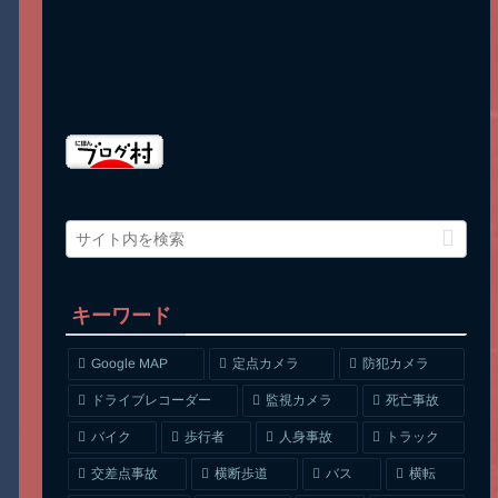
キーワード
Google MAP
定点カメラ
防犯カメラ
ドライブレコーダー
監視カメラ
死亡事故
人身事故
トラック
バイク
歩行者
交差点事故
横断歩道
バス
横転