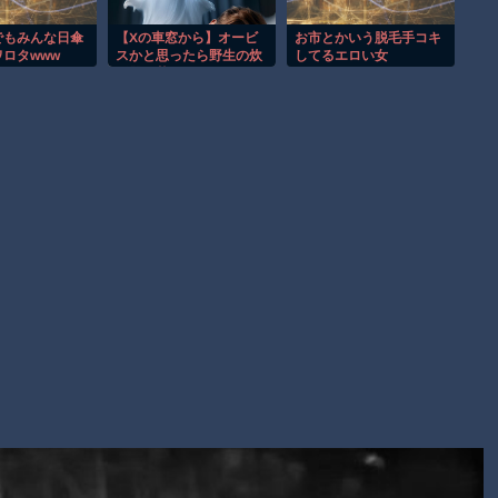
【動画】自動ドアの仕組みを理解した富山のツバメが賢い。
【朗報】Amazon、汗が飛び散る灼熱の「マンガ毎週末セール
でもみんな日傘
【Xの車窓から】オービ
お市とかいう脱毛手コキ
ロタwww
スかと思ったら野生の炊
してるエロい女
（50%還元）」を開催！
飯器で草 ほか
wwwwwwww
子供向け漫画、謎の闇の大会に参加しがち問題
Powered by livedoor 相互RSS