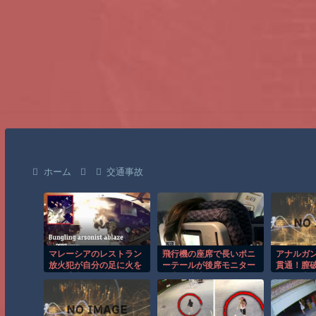
ホーム
交通事故
マレーシアのレストラン
飛行機の座席で長いポニ
アナルガ
放火犯が自分の足に火を
ーテールが後席モニター
貫通！膣
つけ逃走する瞬間！！
を塞ぐ迷惑行為！！
合う異常接
野未奈 ゆ