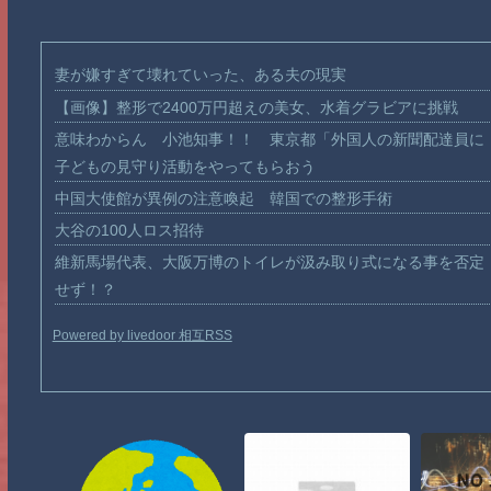
妻が嫌すぎて壊れていった、ある夫の現実
【画像】整形で2400万円超えの美女、水着グラビアに挑戦
意味わからん 小池知事！！ 東京都「外国人の新聞配達員に
子どもの見守り活動をやってもらおう
中国大使館が異例の注意喚起 韓国での整形手術
大谷の100人ロス招待
維新馬場代表、大阪万博のトイレが汲み取り式になる事を否定
せず！？
Powered by livedoor 相互RSS