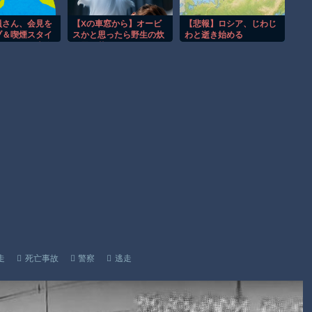
事故。
渡邊渚さん「私がPTSDと診断された当時、世間はまだPTSDと
員さん、会見を
【Xの車窓から】オービ
【悲報】ロシア、じわじ
ブ＆喫煙スタイ
スかと思ったら野生の炊
わと逝き始める
いう言葉は浸透されていませんでした」
してしまい大炎
飯器で草 ほか
【朗報】Amazon、汗が飛び散る灼熱の「マンガ毎週末セール
（50%還元）」を開催！
Powered by livedoor 相互RSS
走
死亡事故
警察
逃走