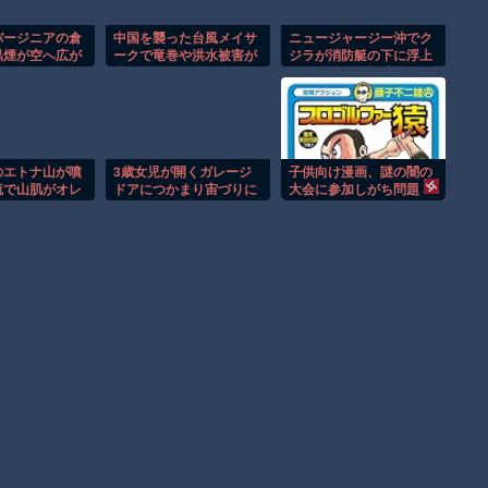
バージニアの倉
中国を襲った台風メイサ
ニュージャージー沖でク
黒煙が空へ広が
ークで竜巻や洪水被害が
ジラが消防艇の下に浮上
像！！
広がる！！
し船が沈む衝撃映像！！
のエトナ山が噴
3歳女児が開くガレージ
子供向け漫画、謎の闇の
流で山肌がオレ
ドアにつかまり宙づりに
大会に参加しがち問題
まる！！
なる危険な瞬間！！