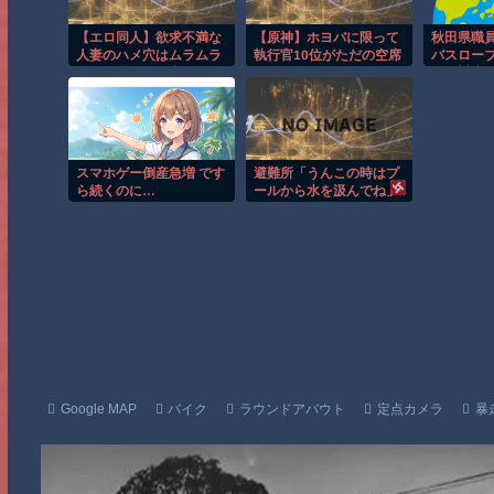
【エロ同人】欲求不満な
【原神】ホヨバに限って
秋田県職
人妻のハメ穴はムラムラ
執行官10位がただの空席
バスロー
ぐちょ濡れで最高な件
なわけない！
ルで対応
上ｗ
スマホゲー倒産急増 です
避難所「うんこの時はプ
ら続くのに…
ールから水を汲んでね」
Google MAP
バイク
ラウンドアバウト
定点カメラ
暴