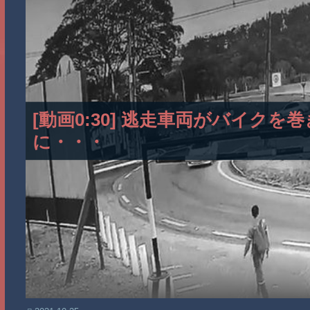
[動画0:30] 逃走車両がバイク
に・・・