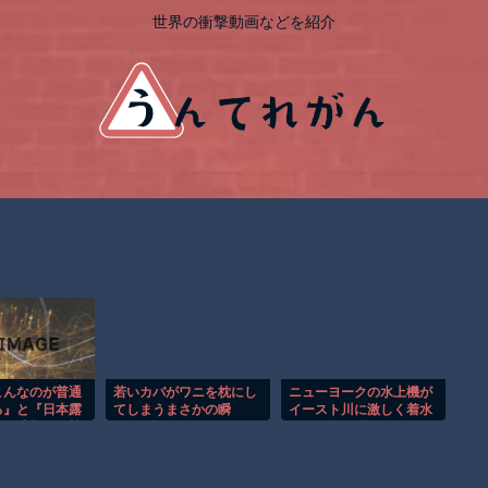
世界の衝撃動画などを紹介
こんなのが普通
若いカバがワニを枕にし
ニューヨークの水上機が
る』と『日本露
てしまうまさかの瞬
イースト川に激しく着水
メ最盛期へ、韓
間！！
する恐怖の瞬間！！
も心配される』
ネタ