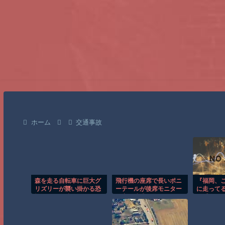
ホーム
交通事故
森を走る自転車に巨大グ
飛行機の座席で長いポニ
『福岡、
リズリーが襲い掛かる恐
ーテールが後席モニター
に走って
怖のGoPro映像！！
を塞ぐ迷惑行為！！
悪系アニ
国人から
ほか 8/6 