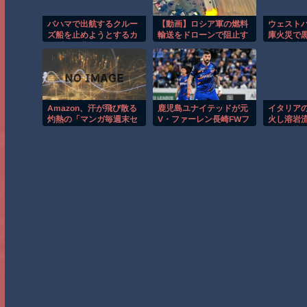
バハマで出航するクルー
【動画】ロシア軍の燃料
ウェスト
ズ船を止めようとするカ
輸送をドローンで阻止す
庫火災で
ップルの悲劇！！
るウクライナ。
る衝撃映
Amazon、汗が飛び散る
鹿児島ユナイテッドが元
イタリア
灼熱の「マンガ毎週末セ
V・ファーレン長崎FWフ
火し溶岩
ール」を開催！
アンマ・デルガドを獲得
ンジに染
へ 2023年のJ2得点王