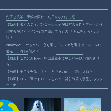
先輩と後輩、距離が変わった日から始まる恋
【動画】タイのティパンコーン王子が日本人女性とデートか？
お前らがメイドイン韓国で認めてるもの 「キムチ」あと3つ
は？
AmazonのアツさMax！心も踊る「マンガ毎週末セール（50%
還元）」2日目襲来！
【動画】これはお見事。中国重慶市で珍しい事故が撮影され
る。
【画像】十二支合体！！ところでその前足、猫じゃね？
【動画】ロシア軍のドローンをネット発射装置で撃墜するウク
ライナ。
【動画】逃げる判断はやっ！埼玉でスマホ運転のプリウスに当
て逃げされる車載。
【動画】よく助けられたな。岐阜の川で外国人が溺れてしまう