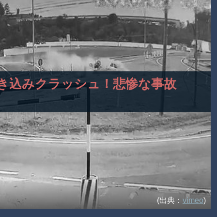
を巻き込みクラッシュ！悲惨な事故
(出典：
vimeo
)