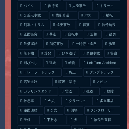
人身事故
トラック
バイク
歩行者
交差点事故
横断歩道
バス
横転
列車・トラム
追突事故
信号無視
転落
正面衝突
自転車
暴走
追越
踏切
一時停止違反
飲酒運転
踏切事故
歩道
ひき逃げ
単独事故
落下物
爆発
警察
Left-Turn-Accident
飛び出し
逃走
転倒
トレーラートラック
ダンプトラック
炎上
喧嘩・暴行
高速道路
スピン
ガソリンスタンド
雪道
強盗
故障
クラッシュ
多重事故
救急車
火災
タンクローリー
路面凍結
少女
倒壊
無免許運転
下敷き
子供
犬