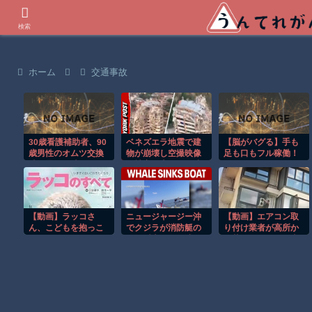
世界の衝撃動画などを紹介
検索
ホーム
交通事故
30歳看護補助者、90
ベネズエラ地震で建
【脳がバグる】手も
歳男性のオムツ交換
物が崩壊し空撮映像
足も口もフル稼働！
時に暴れて噛みつか
に被害の大きさが映
ワンマンバンドが異
れたのに激怒しボコ
る。
次元すぎたｗ
ボコにしてしまい逮
捕
【動画】ラッコさ
ニュージャージー沖
【動画】エアコン取
ん、こどもを抱っこ
でクジラが消防艇の
り付け業者が高所か
する
下に浮上し船が沈む
ら落下してしまう事
衝撃映像！！
故。