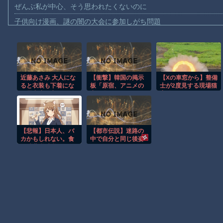
ぜんぶ私が中心、そう思われたくないのに
子供向け漫画、謎の闇の大会に参加しがち問題
【動画】ロシアの空挺兵、パラシュートが開かずに墜落してしま
【動画】両方馬鹿（笑）ミニストップでトラックと衝突したドラレ
【動画】地震発生時の熊本総合病院の手術室の様子が(((ﾟДﾟ)))
近藤あさみ 大人にな
【衝撃】韓国の掲示
【Xの車窓から】整備
【動画】野菜売りのおじさんにドローンを特攻させるおそロシア
ると衣装も下着にな
板「原宿、アニメの
士が2度見する現場猫
【動画】首都高で4tトラックが原因の玉突き事故に巻き込まれた
り露出度も高くなる
実写化かよ」
案件 ほか
のでいいですよね
【朗報】大人気漫画「GANTZ」がAmazonでなんと全巻100円ｗ
～！
まだ墓石があるだけマシと見るべきか。今はもう合葬墓ばかり
【悲報】日本人、バ
【都市伝説】迷路の
【動画】新型のさすまた、限界突破ｗｗｗｗｗｗ
カかもしれない。食
中で自分と同じ後姿
品消費税減税
を見た
【謎】広島県が頑なに「はだしのゲンコラボ喫茶」をやらない理
（8%→1%）に
93.2%の国民が賛成
してしまう
Powered by livedoor 相互RSS