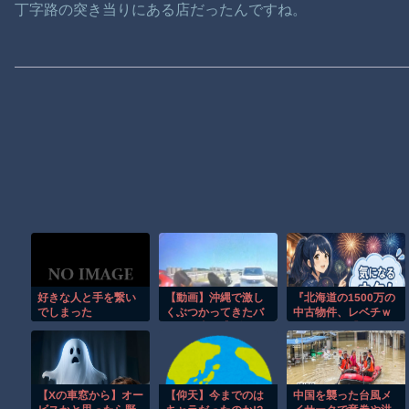
丁字路の突き当りにある店だったんですね。
好きな人と手を繋い
【動画】沖縄で激し
『北海道の1500万の
でしまった
くぶつかってきたバ
中古物件、レベチｗ
イクに当て逃げされ
ｗｗｗ』と『ディズ
てしまうドラレコ。
ニーのおいなり巻
（600円）、賛否両
論ｗ』ほか 8/7 ネタ
【Xの車窓から】オー
【仰天】今までのは
中国を襲った台風メ