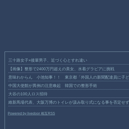
三十路女子×後輩男子、近づく心とすれ違い
【画像】整形で2400万円超えの美女、水着グラビアに挑戦
意味わからん 小池知事！！ 東京都「外国人の新聞配達員に子
中国大使館が異例の注意喚起 韓国での整形手術
大谷の100人ロス招待
維新馬場代表、大阪万博のトイレが汲み取り式になる事を否定せ
Powered by livedoor 相互RSS