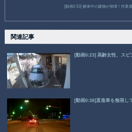
[動画0:53] 解体中の建物が倒壊！作
関連記事
[動画0:23] 高齢女性、
[動画0:38]直進車を無