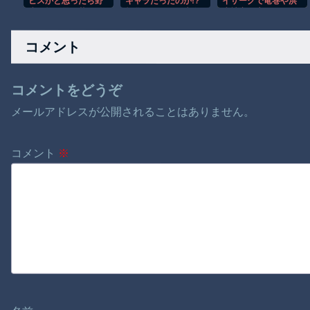
ビスかと思ったら野
キャラだったのか!?
イサークで竜巻や洪
生の炊飯器で草 ほ
帰化に関する周来友
水被害が広がる！！
か
の話を聞いて鳥肌が
立ちました…
コメント
コメントをどうぞ
メールアドレスが公開されることはありません。
コメント
※