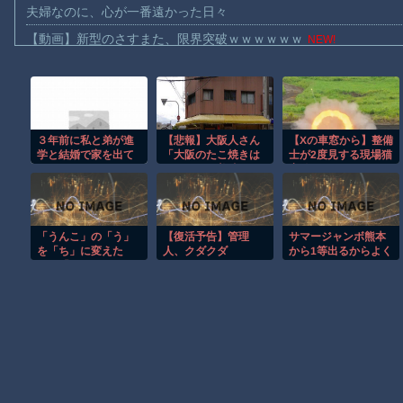
夫婦なのに、心が一番遠かった日々
【動画】新型のさすまた、限界突破ｗｗｗｗｗｗ
NEW!
【話題】河内長野市で警官が包丁男に発砲したシーンのモザ無し
【動画】メキシコのインフルエンサー、ライブ配信中に襲撃され
【動画】仲間に花火を水平撃ちしようとして障害を負ったかもし
３年前に私と弟が進
【悲報】大阪人さん
【Xの車窓から】整備
【宮崎】マジ勘弁してほしい。久しぶりに恐ろしい子供ミサイル
学と結婚で家を出て
「大阪のたこ焼きは
士が2度見する現場猫
【謎】広島県が頑なに「はだしのゲンコラボ喫茶」をやらない理
からは けんかのたえ
銀だこより美味い」
案件 ほか
なかった両親。ある
←でも実際の店名は
【動画】パキスタンの山の麓で撮影された鉄砲水が地獄すぎる。
日、両親が知人に頼
出せないｗｗｗｗｗ
まれて・・・【再】
ｗｗｗｗｗ
ヒロインが死ぬアニメって四月は君の嘘くらいしかないような
「うんこ」の「う」
【復活予告】管理
サマージャンボ熊本
オレたちひょうきん族の懺悔室なんてナウなヤングは知らんだろ
を「ち」に変えた
人、クダクダ
から1等出るからよく
ら、「ち●こ」になる
見とけ
【討論】ナスを最も美味しく食べる方法
ことが発見されてし
まう
Powered by livedoor 相互RSS