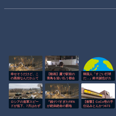
幸せそうだけど、こ
【動画】鷹で駅前の
韓国人「すごい打球
の黒猫なんだかふて
害鳥を追い払う都会
だ…」鈴木誠也がカ
ぶてしいよう
の鷹匠が格好いいｗ
ブス戦で19号2ラン
な・・・【再】
ｗｗｗ
を放つ、『2打席連続
アーチ』狙うも2打席
目は中飛に倒れる
ロシアの進軍スピー
『銭ゲバすぎたFIFA
【衝撃】CoCo壱の手
ドが低下、7月はわず
が絶体絶命の窮地
仕込みとんかつ673
か175km²しか占領で
に』と『東名高速で
円←これ頭おかしい
きず！
子供を膝にのせて運
だ