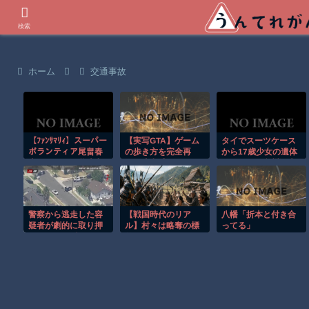
世界の衝撃動画などを紹介
検索
ホーム
交通事故
【ﾌｧﾝｻﾏﾘｨ】スーパー
【実写GTA】ゲーム
タイでスーツケース
ボランティア尾畠春
の歩き方を完全再
から17歳少女の遺体
夫さん(86) が熊本入
現！違和感ゼロすぎ
が見つかり豪州観光
りへ「自分の飲む水
て脳がバグるｗ
客を逮捕。
は自分で持ってい
く」「対価・飲食は
一切頂かない」
警察から逃走した容
【戦国時代のリア
八幡「折本と付き合
疑者が劇的に取り押
ル】村々は略奪の標
ってる」
さえられる瞬間！！
的にされたという
が、農民はやられっ
ぱなしだったの？