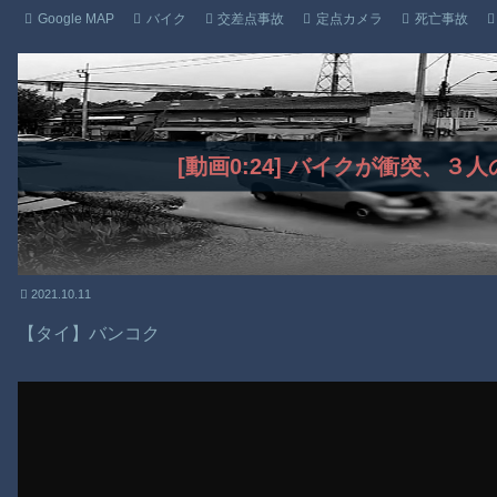
Google MAP
バイク
交差点事故
定点カメラ
死亡事故
[動画0:24] バイクが衝突、３
2021.10.11
【タイ】バンコク