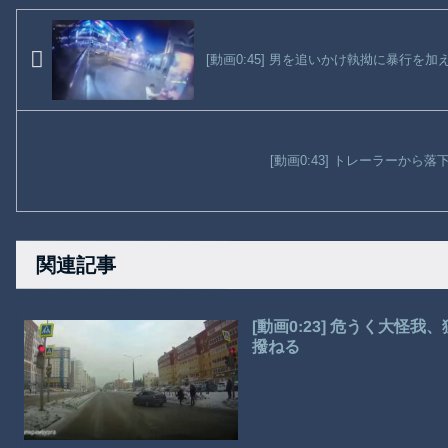
[動画0:45] 男を追いかけ執拗に暴行
[動画0:43] トレーラーから
関連記事
[動画0:23] 危うく大
撥ねる