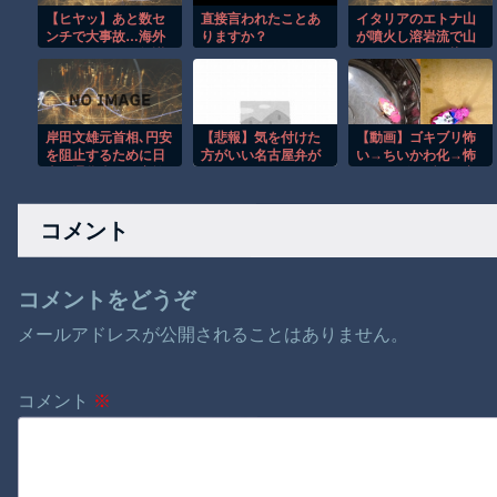
【ヒヤッ】あと数セ
直接言われたことあ
イタリアのエトナ山
ンチで大事故…海外
りますか？
が噴火し溶岩流で山
サイクリストの無謀
肌がオレンジに染ま
すぎる走りがレベチ
る！！
ｗ
岸田文雄元首相､円安
【悲報】気を付けた
【動画】ゴキブリ怖
を阻止するために日
方がいい名古屋弁が
い→ちいかわ化→怖
米の通貨当局が実施
コチ
くないゴキブリの完
した為替介入は｢一時
ラ・・・・・・・
成。
しのぎに過ぎない｣と
コメント
の認識を示す
コメントをどうぞ
メールアドレスが公開されることはありません。
コメント
※