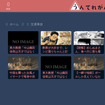
世界の衝撃動画などを紹介
検索
ホーム
交通事故
東大教授「今は織田
酢豚が大好きで、レ
【朗報】めしぬまさ
信長は天才ではなく
シピ通りちゃんと計
ん、食べ方に落ち着
凡人だったという説
量して作ったら美味
きが出る
が強いがそれは違う
かった
と思う」
中国を襲った台風メ
東大教授「今は織田
【一瞬で地獄】ボー
イサークで竜巻や洪
信長は天才ではなく
ルしか見えていなか
水被害が広がる！！
凡人だったという説
った…ドライバーを
が強いがそれは違う
襲った悪夢
と思う」