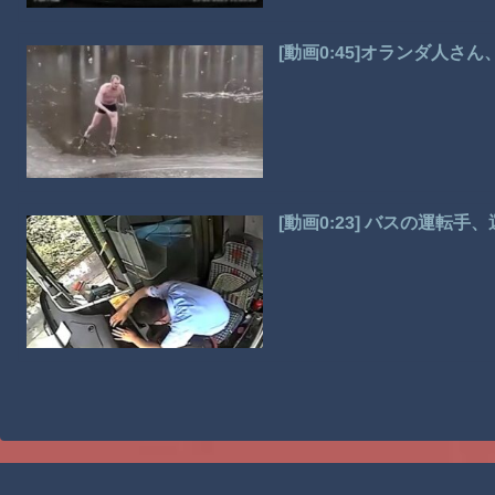
[動画0:45]オランダ人
[動画0:23] バスの運転