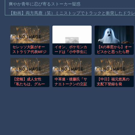
爽やか青年に忍び寄るストーカー疑惑
【動画】両方馬鹿（笑）ミニストップでトラックと衝突したドラレ
【動画】地震発生時の熊本総合病院の手術室の様子が(((ﾟДﾟ)))
【動画】野菜売りのおじさんにドローンを特攻させるおそロシア
【動画】首都高で4tトラックが原因の玉突き事故に巻き込まれた
セレッソ大阪がオー
イオン、ポケモンカ
【Xの車窓から】オー
【朗報】大人気漫画「GANTZ」がAmazonでなんと全巻100円ｗ
ストラリア代表MFジ
ードは「小中学生に
ビスかと思ったら野
【動画】サッカーの試合中の落雷で選手1人が死亡、12人が負傷し
ャクソン・アーバイ
しか売らない」 転売
生の炊飯器で草 ほ
ンを獲得か クラブ
対策の決断が「素晴
か
まだ墓石があるだけマシと見るべきか。今はもう合葬墓ばかり
はXに“匂わせ”ポスト
らしい」と話題
【動画】新型のさすまた、限界突破ｗｗｗｗｗｗ
【悲報】成人女性
中革連・後藤氏「サ
【中日】福元悠真の
【謎】広島県が頑なに「はだしのゲンコラボ喫茶」をやらない理
「私たちは、グルー
ナエトークンの立証
支配下登録を発
ミングされた...」160
責任は総理側にあ
表！！
ヒロインが死ぬアニメって四月は君の嘘くらいしかないような
万バズ
る。なぜ私が説明し
なければならないの
か」
Powered by livedoor 相互RSS