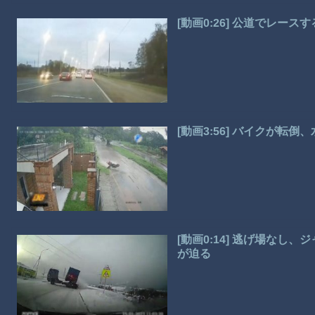
[動画0:26] 公道でレー
[動画3:56] バイクが転
[動画0:14] 逃げ場な
が迫る