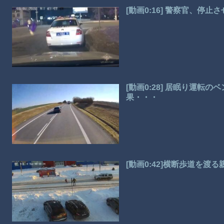
[動画0:16] 警察官、停
[動画0:28] 居眠り運転
果・・・
[動画0:42]横断歩道を