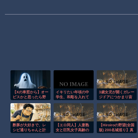
【Xの車窓から】オー
イキリたい年頃の中
3歳女児が開くガレー
ビスかと思ったら野
学生、和彫を入れて
ジドアにつかまり宙
生の炊飯器で草 ほ
人生終了⇒！！！
づりになる危険な瞬
か
間！！
酢豚が大好きで、レ
【エロ同人】人妻熟
【Hiroiroの野望(全国
シピ通りちゃんと計
女と巨乳女子高齢の
版) 200名城巡り】真
量して作ったら美味
寝取られ中出しフェ
夏の城廻りはもうこ