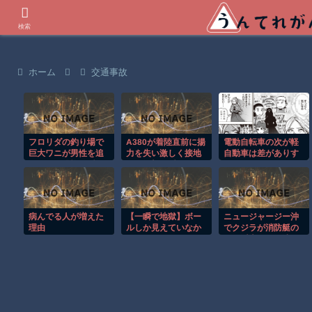
世界の衝撃動画などを紹介
検索
ホーム
交通事故
フロリダの釣り場で
A380が着陸直前に揚
電動自転車の次が軽
巨大ワニが男性を追
力を失い激しく接地
自動車は差がありす
いかける恐怖の瞬
する衝撃の瞬間！！
ぎる
間！！
病んでる人が増えた
【一瞬で地獄】ボー
ニュージャージー沖
理由
ルしか見えていなか
でクジラが消防艇の
った…ドライバーを
下に浮上し船が沈む
襲った悪夢
衝撃映像！！