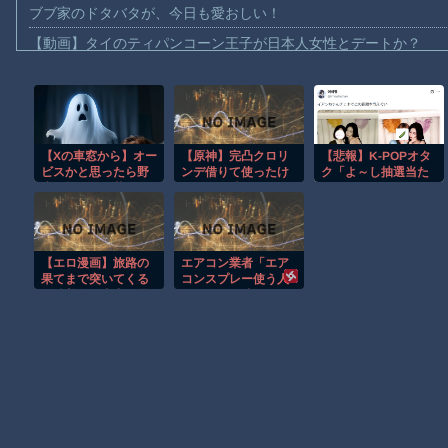
ブブ家のドタバタが、今日も愛おしい！
【動画】タイのティパンコーン王子が日本人女性とデートか？
お前らがメイドイン韓国で認めてるもの 「キムチ」あと3つは？
AmazonのアツさMax！心も踊る「マンガ毎週末セール（50%還
【動画】これはお見事。中国重慶市で珍しい事故が撮影される。
【Xの車窓から】オー
【原神】完凸クロリ
【悲報】K-POPオタ
【画像】十二支合体！！ところでその前足、猫じゃね？
ビスかと思ったら野
ンデ借りて使ったけ
ク「よ～し抽選当た
【動画】ロシア軍のドローンをネット発射装置で撃墜するウクラ
生の炊飯器で草 ほ
どスキル時間おかし
ったしアイドルとチ
か
くない⁉
ェキを撮るぞ！」→
【動画】逃げる判断はやっ！埼玉でスマホ運転のプリウスに当て
結果ｗｗｗｗ
【動画】よく助けられたな。岐阜の川で外国人が溺れてしまう事
【エロ漫画】旅路の
エアコン業者「エア
渡邊渚さん「私がPTSDと診断された当時、世間はまだPTSDと
果てまで突いてくる
コンスプレー使う人
眼鏡美女と中出し温
はどこまで洗浄した
【朗報】Amazon、汗が飛び散る灼熱の「マンガ毎週末セール（5
泉旅行
いの？室内に風を送
り込んでるファンは
汚いままですよ」
Powered by livedoor 相互RSS
331.5万バズ