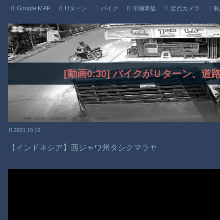
Google MAP
Uターン
バイク
単独事故
定点カメラ
転
[動画0:30] バイクがＵターン、
2021.10.16
【インドネシア】西ジャワ州タシクマラヤ