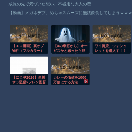
成長の先で気づいた想い、不器用な大人の恋
【動画】メガネデブ、めちゃスムーズに無銭飲食してしまうｗｗ
【動画】女子アナ「流しそうめん初体験します！ズズッズッ…ズ
【動画】迎撃ミサイルを避けながら船舶にドローンを突撃させる
【動画】大阪のゲリラ豪雨を生駒山の山頂から撮影したビデオが
【エロ漫画】裏オプ
【Xの車窓から】オー
ワイ賃貸、ウォシュ
【動画】イッヌ、煽ってしまう
物件（フルカラー）
ビスかと思ったら野
レットを購入す！！
【動画】ゴルフ中の嵐を撮影していた男性が雷に打たれる事故。
12
生の炊飯器で草 ほ
www
か
【画像】地球上で最も珍しい茶色いパンダｗｗｗ
【動画】これは怖い。三重の国道23号で撮影された避けようがな
【にじ甲2026】星川
カレーの価値を1000
【悲報】テレ東の若手女子アナ「国民が勝手に我々取材陣にカメ
サラ監督×フレン監督
万倍にする方法
が白熱の練習試合！
ｗｗｗｗ
腐れ縁コンビの煽り
合い＆爆笑トークで
Amazon「マンガ毎週末セール（50%還元）」アツいスポーツマ
魅せる！殴り合いの
打撃戦を経ていざ本
Powered by livedoor 相互RSS
選甲子園へ！