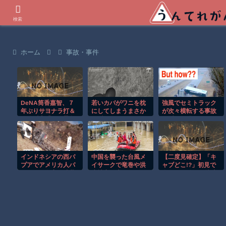
世界の衝撃動画などを紹介
検索
ホーム
事故・事件
DeNA筒香嘉智、７
若いカバがワニを枕
強風でセミトラック
年ぶりサヨナラ打＆
にしてしまうまさか
が次々横転する事故
３位浮上「あの景色
の瞬間！！
の瞬間が恐ろしすぎ
を見た時に勝てて良
る！！
かったなって」
インドネシアの西パ
中国を襲った台風メ
【二度見確定】「キ
プアでアメリカ人パ
イサークで竜巻や洪
ャブどこ!?」初見で
イロット殺害を武装
水被害が広がる！！
全員が混乱する特殊
組織が主張。
トラックｗ【低す
ぎ】