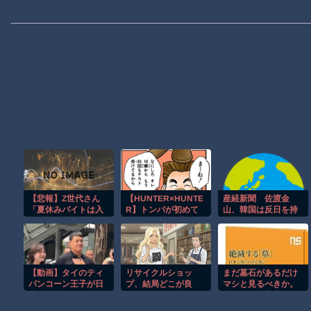
【悲報】Z世代さん
【HUNTER×HUNTE
産経新聞 佐渡金
「夏休みバイトは入
R】トンパが初めて
山、韓国は反日を持
れます」→結
ハンター試験受けた
ち込むな ［8/9］
果・・・・・・
時ってゴンより若か
ったんだね
【動画】タイのティ
リサイクルショッ
まだ墓石があるだけ
パンコーン王子が日
プ、結局どこが良
マシと見るべきか。
本人女性とデート
い？
今はもう合葬墓ばか
か？
り