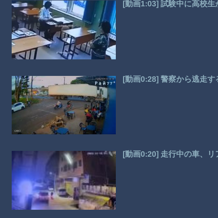
[動画1:03] 試験中に高
[動画0:28] 警察から逃
[動画0:20] 走行中の車