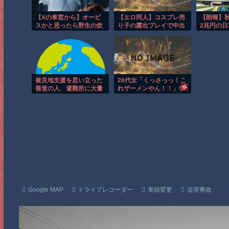
【Xの車窓から】オービ
【エロ同人】コスプレ売
【朗報】
スかと思ったら野生の炊
り子の露出プレイで中出
2兆円の日
飯器で草 ほか
しとパイズリを堪能する
ータセン
夜のオフ会ｗ
UAEなど
被災地支援を思い立った
20代女「くっさっっ！こ
善意の人、避難所に大量
れザーメンやん！！」学
の手作り食品を送り届け
習塾経営の60歳男性、総
ようとした結果……
武線でリュックを前にし
て死角でチ●コポロンシ
コシコ、女に精子かけて
逮捕
Google MAP
ドライブレコーダー
車線変更
追突事故