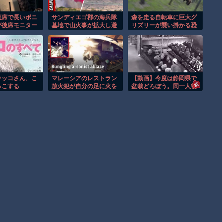
座席で長いポニ
サンディエゴ郡の海兵隊
森を走る自転車に巨大グ
が後席モニター
基地で山火事が拡大し避
リズリーが襲い掛かる恐
惑行為！！
難命令！！
怖のGoPro映像！！
ラッコさん、こ
マレーシアのレストラン
【動画】今度は静岡県で
っこする
放火犯が自分の足に火を
盆栽どろぼう。同一人物
つけ逃走する瞬間！！
の犯行か？