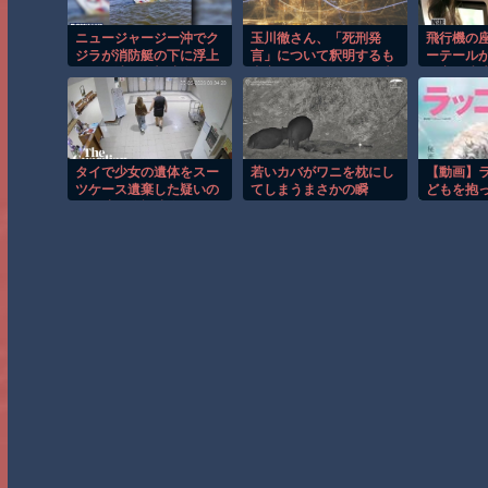
ニュージャージー沖でク
玉川徹さん、「死刑発
飛行機の
ジラが消防艇の下に浮上
言」について釈明するも
ーテール
し船が沈む衝撃映像！！
内容がクソすぎて更に大
を塞ぐ迷
炎上……
タイで少女の遺体をスー
若いカバがワニを枕にし
【動画】
ツケース遺棄した疑いの
てしまうまさかの瞬
どもを抱
男が映る監視映像。
間！！