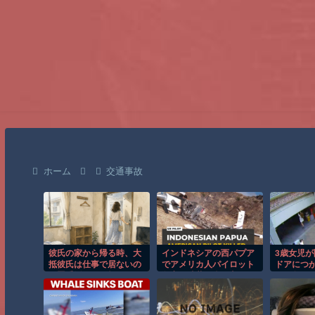
ホーム
交通事故
彼氏の家から帰る時、大
インドネシアの西パプア
3歳女児
抵彼氏は仕事で居ないの
でアメリカ人パイロット
ドアにつ
で置手紙をして帰る。
殺害を武装組織が主張。
なる危険