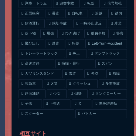
列車・トラム
追突事故
信号無視
転落
正面衝突
自転車
暴走
追越
踏切
一時停止違反
飲酒運転
踏切事故
歩道
ひき逃げ
単独事故
落下物
爆発
警察
Left-Turn-Accident
飛び出し
逃走
転倒
トレーラートラック
ダンプトラック
炎上
喧嘩・暴行
高速道路
スピン
ガソリンスタンド
雪道
強盗
故障
クラッシュ
多重事故
救急車
火災
タンクローリー
路面凍結
少女
倒壊
無免許運転
下敷き
子供
犬
スクーター
パトカー
相互サイト