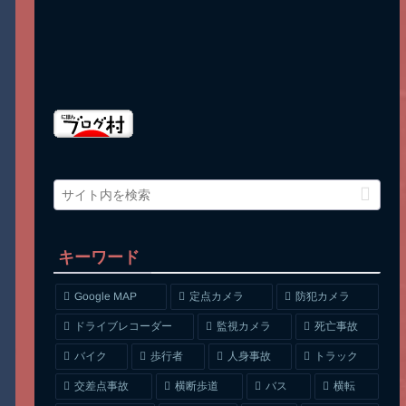
キーワード
Google MAP
定点カメラ
防犯カメラ
ドライブレコーダー
監視カメラ
死亡事故
人身事故
トラック
バイク
歩行者
交差点事故
横断歩道
バス
横転