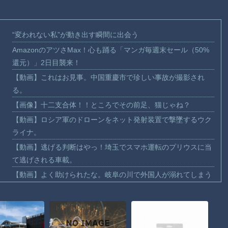
“変われない私”が動き出す瞬間に出会う
AmazonのアツさMax！心も踊る「マンガ毎週末セール（50%
還元）」2日目襲来！
【動画】これはお見事。中国重慶市で珍しい事故が撮影され
る。
【画像】十二支合体！！ところでその前足、猫じゃね？
【動画】ロシア軍のドローンをネット発射装置で撃墜するウク
ライナ。
【動画】逃げる判断はやっ！埼玉でスマホ運転のプリウスに当
て逃げされる車載。
【動画】よく助けられたな。岐阜の川で外国人が溺れてしまう
事故。
渡邊渚さん「私がPTSDと診断された当時、世間はまだPTSDと
いう言葉は浸透されていませんでした」