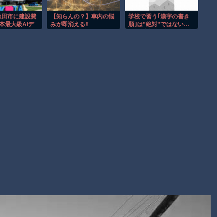
【動画】自動ドアの仕組みを理解した富山のツバメが賢い。
【朗報】Amazon、汗が飛び散る灼熱の「マンガ毎週末セール
秋田市に建設費
【知らんの？】車内の悩
学校で習う｢漢字の書き
本最大級AIデ
みが即消える‼
順｣は"絶対"ではない…
（50%還元）」を開催！
ター建設へ
60年以上前に作られた文
が投資
部省の｢手びき｣が基準と
子供向け漫画、謎の闇の大会に参加しがち問題
なったワケ
Powered by livedoor 相互RSS