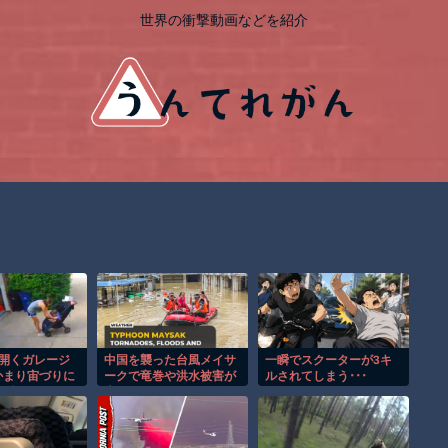
世界の衝撃動画などを紹介
が開くガレージ
中国を襲った台風メイサ
一瞬でスクーターが3キ
かまり宙づりに
ークで竜巻や洪水被害が
ルされてしまう･･･
な瞬間！！
広がる！！