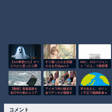
【Xの車窓から】オー
すり減った心を回復
NEC、AIエージェン
ビスかと思ったら野
させる方法part２
ト「17人」で新部署
生の炊飯器で草 ほ
無人組織が業務自動
か
化を推進、お前らが
解雇される社会へ
【動画】高速道路を
アイオワ州の誕生日
早大生さん、ポイン
走行中の車からリア
会でデッキが崩落す
ト不正で無銭飲食ｗ
ガラスが飛んでくる
る衝撃の瞬間！！
ｗｗ大学が異例の警
事故(ﾟoﾟ)
告へ
コメント