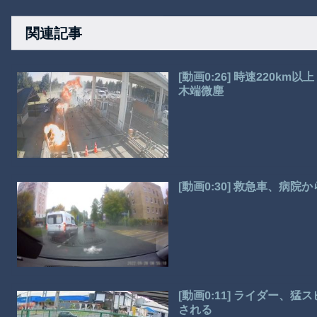
関連記事
[動画0:26] 時速220
木端微塵
[動画0:30] 救急車、
[動画0:11] ライダー
される