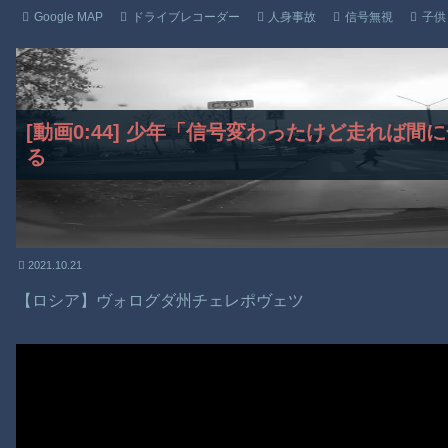
Google MAP
ドライブレコーダー
人身事故
信号無視
子供
[動画0:44] 少年「信号変わったけど走れば
る
2021.10.21
【ロシア】ヴォログダ州チェレポヴェツ