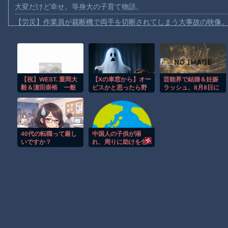
大変だけど幸せ。等身大の子育て物語。
【労災】作業員が裁断機で両手を切断されてしまう大事故の映像
【動画】メガネデブ、めちゃスムーズに無銭飲食してしまうｗｗ
【動画】女子アナ「流しそうめん初体験します！ズズッズッ…ズ
【動画】迎撃ミサイルを避けながら船舶にドローンを突撃させる
【祝】WEST. 重岡大
【Xの車窓から】オー
芸能界で結婚＆妊娠
【動画】大阪のゲリラ豪雨を生駒山の山頂から撮影したビデオが
毅＆濵田崇裕 一般
ビスかと思ったら野
ラッシュ、8月8日に
【動画】イッヌ、煽ってしまう
女性との結婚をW発
生の炊飯器で草 ほ
吉報続々
表、重岡は第1子誕生
か
【動画】ゴルフ中の嵐を撮影していた男性が雷に打たれる事故。
も報告
【画像】地球上で最も珍しい茶色いパンダｗｗｗ
40代の転職って厳し
中国人の子供が溺
【悲報】テレ東の若手女子アナ「国民が勝手に我々取材陣にカメ
いですか？
れ、周りに助けを乞
う父親と、スマホを
ｗｗｗｗ
向けてインプレ稼ぎ
の見物人 [8/8]
Amazon「マンガ毎週末セール（50%還元）」アツいスポーツマ
Powered by livedoor 相互RSS