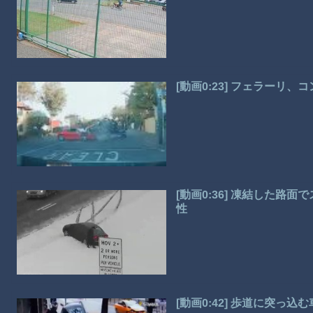
[動画0:23] フェラーリ
[動画0:36] 凍結した
性
[動画0:42] 歩道に突っ