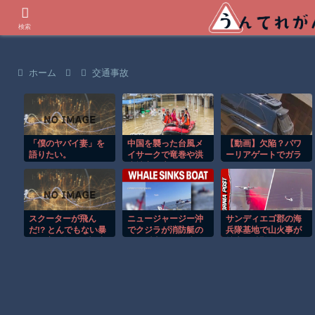
世界の衝撃動画などを紹介
検索
ホーム
交通事故
「僕のヤバイ妻」を
中国を襲った台風メ
【動画】欠陥？パワ
語りたい。
イサークで竜巻や洪
ーリアゲートでガラ
水被害が広がる！！
スが粉砕されてしま
うトヨタ・セコイ
ア。
スクーターが飛ん
ニュージャージー沖
サンディエゴ郡の海
だ!? とんでもない暴
でクジラが消防艇の
兵隊基地で山火事が
風で宙を舞う衝撃映
下に浮上し船が沈む
拡大し避難命令！！
像ｗ
衝撃映像！！