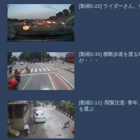
[動画0:22] ライダーさん
[動画0:35] 横断歩道を
が・・・
[動画2:11] -閲覧注意
を選ぶ