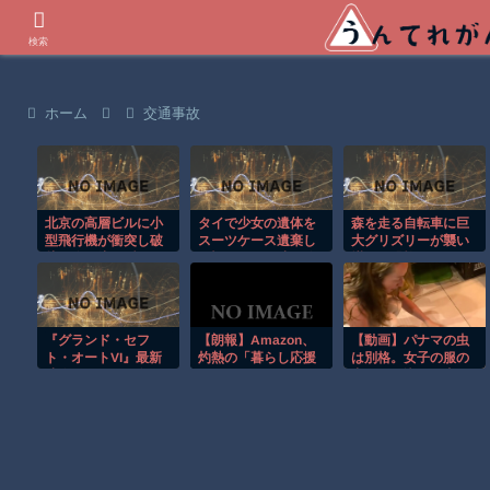
世界の衝撃動画などを紹介
検索
ホーム
交通事故
北京の高層ビルに小
タイで少女の遺体を
森を走る自転車に巨
型飛行機が衝突し破
スーツケース遺棄し
大グリズリーが襲い
片が降り注ぐ瞬
た疑いの男が映る監
掛かる恐怖のGoPro
間！！
視映像。
映像！！
『グランド・セフ
【朗報】Amazon、
【動画】パナマの虫
ト・オートVI』最新
灼熱の「暮らし応援
は別格。女子の服の
映像が8月28日公開
サマーSale」を開催
中に飛び込んだ虫が
へ、ただし
中
でかすぎて(°_°)
「Netflix」でのプレ
ミア公開。1年以上ぶ
り新映像がとうとう
来る