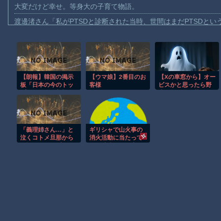
大変だけど幸せ。等身大の子育て物語。
渡邊渚さん「私がPTSDと診断された当時、世間はまだPTSDと
【動画】自動ドアの仕組みを理解した富山のツバメが賢い。
【朗報】Amazon、汗が飛び散る灼熱の「マンガ毎週末セール（5
【動画】高速道路を走行中の車からリアガラスが飛んでくる事故(ﾟo
【朗報】韓国の掲示
【ウマ娘】2番目のお
【Xの車窓から】オー
子供向け漫画、謎の闇の大会に参加しがち問題
板「日本の今のトッ
客様
ビスかと思ったら野
【動画】ロシアの空挺兵、パラシュートが開かずに墜落してしま
プ女優、今田美桜だ
生の炊飯器で草 ほ
ろ」
か
【動画】両方馬鹿（笑）ミニストップでトラックと衝突したドラレ
【動画】地震発生時の熊本総合病院の手術室の様子が(((ﾟДﾟ)))
「義理姉さん…」と
ギリシャで山火事の
【朗報】大人気漫画「GANTZ」がAmazonでなんと全巻100円ｗ
泣くコトメ旦那から
消火活動に当たって
電話。またDV夫から
いた消防ヘリ同士が
まだ墓石があるだけマシと見るべきか。今はもう合葬墓ばかり
逃げてきた糞コトメ
衝突して墜落…乗員2
に対し、私はトメか
人が死亡！
ら家事用に渡されて
Powered by livedoor 相互RSS
いた「義実家の合
鍵」をコトメ旦那に
手渡して・・・