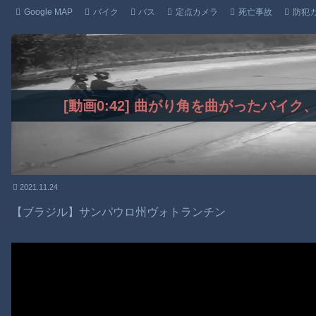
Google MAP
バイク
バス
定点カメラ
死亡事故
防犯
[動画0:42] 曲がり角を曲がったバイ
2021.11.24
【ブラジル】サンパウロ州ヴォトランチン