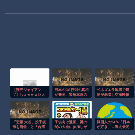
【読売ジャイアン
熊本のGS行列の真相
ベネズエラ地震で建
ツ】ちょｗｗｗ巨人
が発覚、緊急車両の
物が崩壊し空撮映像
が優勝するために必
補給が優先される件
に被害の大きさが映
要なことって何だと
に熊本在住者が激怒
る。
思う？
した様子を見せてお
り……
『悲報 大谷、投手復
子供向け漫画、謎の
韓国人の54％「日本
帰を断念』と『台湾
闇の大会に参加しが
が好き」→過去最高
人、ようやく気づ
ち問題
を更新ｗｗｗ