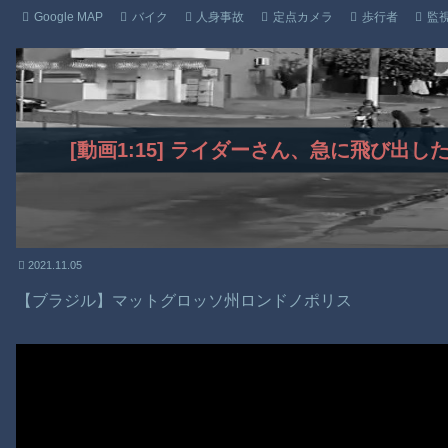
Google MAP
バイク
人身事故
定点カメラ
歩行者
監
[動画1:15] ライダーさん、急に飛び出
2021.11.05
【ブラジル】マットグロッソ州ロンドノポリス