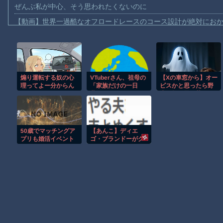
ぜんぶ私が中心、そう思われたくないのに
【動画】世界一過酷なオフロードレースのコース設計が絶対にお
【悲報】テレ東の若手女子アナ「国民が勝手に我々取材陣にカメ
ｗｗｗｗ
【珍事】サッカーの試合が原因で交通事故が起きてしまう。
【動画】急病人？横須賀の国道16号でおかしな事故が撮影される
煽り運転する奴の心
VTuberさん、祖母の
【Xの車窓から】オー
理ってよー分からん
「家族だけの一日
ビスかと思ったら野
Amazon「マンガ毎週末セール（50%還元）」アツいスポーツマ
よな
葬」をした結果ｗｗ
生の炊飯器で草 ほ
ｗｗｗｗｗ
か
【群馬】デカいNinja乗りさん、後方確認しない軽四に当てられて
【動画】ビッグフットの正体が判明
50歳でマッチングア
【あんこ】ディエ
【動画】DJI Neo2で釣りの自撮りをしようとした男の悲劇（ノ∇`
プリも婚活イベント
ゴ・ブランドーがグ
も行ったことないオ
ランドオーダーを終
お前らがメイドイン韓国で認めてるもの 「キムチ」あと3つは？
ッサンだが
わらせるようです
【FGO二部】 第１
AmazonのアツさMax！心も踊る「マンガ毎週末セール（50%還
６７話
Powered by livedoor 相互RSS