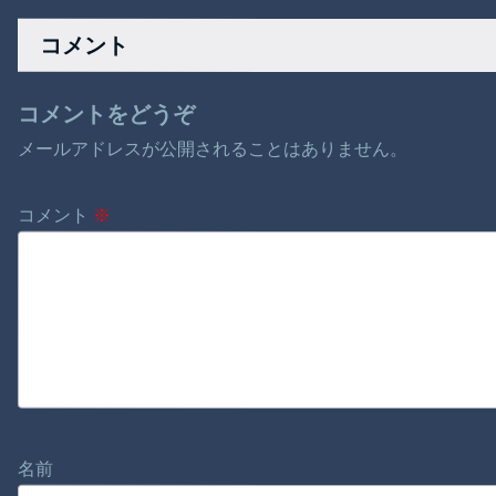
上がる懸念 外食は
Дﾟ)))
10％で“9％”差に…
コメント
一方で対象の弁当店
でも悲痛な声「値下
げできない…」
コメントをどうぞ
メールアドレスが公開されることはありません。
コメント
※
名前