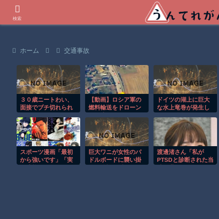
世界の衝撃動画などを紹介
検索
ホーム
交通事故
３０歳ニートわい、
【動画】ロシア軍の
ドイツの湖上に巨大
面接でブチ切れられ
燃料輸送をドローン
な水上竜巻が発生し
る
で阻止するウクライ
周囲が騒然！！
ナ。
スポーツ漫画「最初
巨大ワニが女性のパ
渡邊渚さん「私が
から強いです」「実
ドルボードに襲い掛
PTSDと診断された当
は才能がありまし
かる恐怖の瞬間！！
時、世間はまだPTSD
た」「他競技からの
という言葉は浸透さ
転向です」
れていませんでし
た」