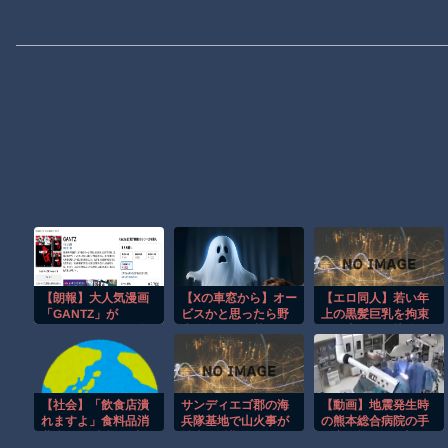
【朗報】大人気漫画
【Xの車窓から】オー
【エロ同人】若い年
「GANTZ」が
ビスかと思ったら野
上の黒髪巨乳を拘束
Amazonでなんと全
生の炊飯器で草 ほ
して支配する快楽に
巻100円ｗｗｗｗｗ
か
堕ちる夜の肉便器体
ｗ
験ｗ
【社会】「飲食店潰
サンディエゴ郡の海
【動画】地震発生時
れますよ」食料品消
兵隊基地で山火事が
の熊本総合病院の手
費税“1％減税”の中で
拡大し避難命令！！
術室の様子が(((ﾟ