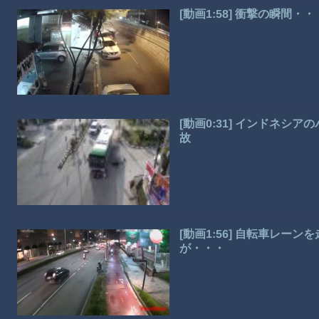
[動画1:58] 衝撃の瞬間
[動画0:31] インドネシ
故
[動画1:56] 自転車レー
が・・・