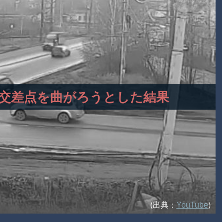
とさず交差点を曲がろうとした結果
(出典：
YouTube
)