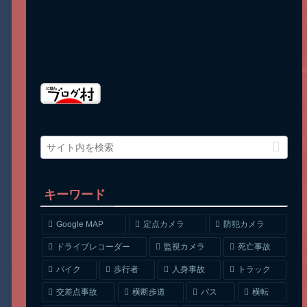
キーワード
Google MAP
定点カメラ
防犯カメラ
ドライブレコーダー
監視カメラ
死亡事故
人身事故
トラック
バイク
歩行者
交差点事故
横断歩道
バス
横転