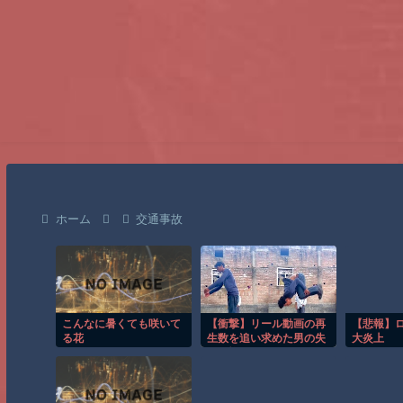
ホーム
交通事故
こんなに暑くても咲いて
【衝撃】リール動画の再
【悲報】
る花
生数を追い求めた男の失
大炎上
敗が怖くて見れない
(@_@;)