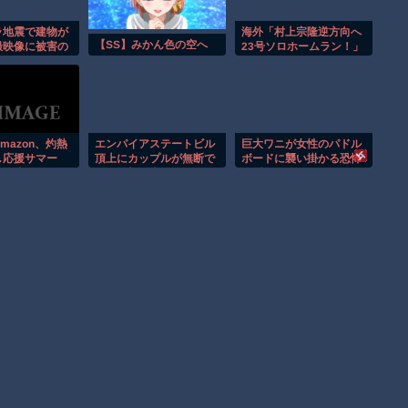
ラ地震で建物が
海外「村上宗隆逆方向へ
【SS】みかん色の空へ
撮映像に被害の
23号ソロホームラン！」
映る。
mazon、灼熱
エンパイアステートビル
巨大ワニが女性のパドル
し応援サマー
頂上にカップルが無断で
ボードに襲い掛かる恐怖
開催中
登る衝撃の事件！！
の瞬間！！