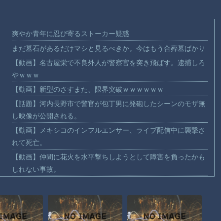
爽やか青年に忍び寄るストーカー疑惑
まだ墓石があるだけマシと見るべきか。今はもう合葬墓ばかり
【動画】名古屋栄で不良外人が警察官を突き飛ばす。逮捕しろ
やｗｗｗ
【動画】新型のさすまた、限界突破ｗｗｗｗｗｗ
【話題】河内長野市で警官が包丁男に発砲したシーンのモザ無
し映像が公開される。
【動画】メキシコのインフルエンサー、ライブ配信中に襲撃さ
れて死亡。
【動画】仲間に花火を水平撃ちしようとして障害を負ったかも
しれない事故。
【宮崎】マジ勘弁してほしい。久しぶりに恐ろしい子供ミサイ
ルを見た。
【謎】広島県が頑なに「はだしのゲンコラボ喫茶」をやらない