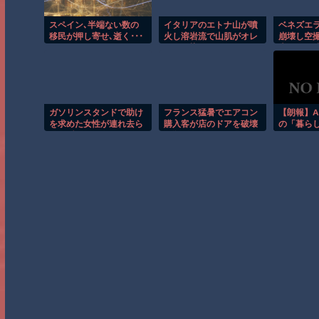
スペイン､半端ない数の
イタリアのエトナ山が噴
ベネズエ
移民が押し寄せ､逝く･･･
火し溶岩流で山肌がオレ
崩壊し空
ンジに染まる！！
大きさが
ガソリンスタンドで助け
フランス猛暑でエアコン
【朗報】A
を求めた女性が連れ去ら
購入客が店のドアを破壊
の「暮ら
れる瞬間！！
し殺到！！
Sale」を