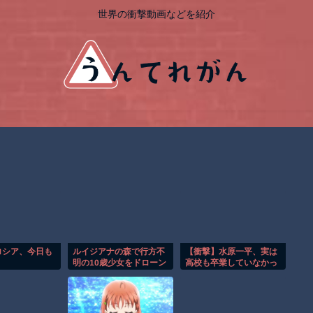
世界の衝撃動画などを紹介
ロシア、今日も
ルイジアナの森で行方不
【衝撃】水原一平、実は
明の10歳少女をドローン
高校も卒業していなかっ
が発見！！
た…