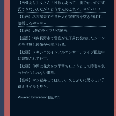
【画像あり】女さん「性欲もあって、胸でかいのに彼
氏できないんだが！どうすんのこれ？」⇒ﾊﾟｼｬ！！
【動画】名古屋栄で不良外人が警察官を突き飛ばす。
逮捕しろやｗｗｗ
【動画】○殺のライブ配信動画、、、
【話題】河内長野市で警官が包丁男に発砲したシーン
のモザ無し映像が公開される。
【動画】メキシコのインフルエンサー、ライブ配信中
に襲撃されて死亡。
【動画】仲間に花火を水平撃ちしようとして障害を負
ったかもしれない事故。
【宮崎】マジ勘弁してほしい。久しぶりに恐ろしい子
供ミサイルを見た。
Powered by livedoor 相互RSS