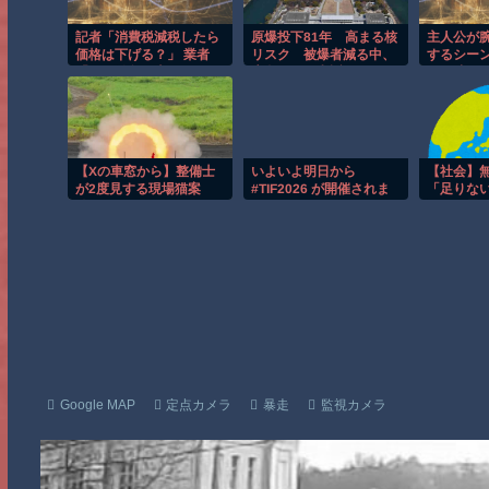
記者「消費税減税したら
原爆投下81年 高まる核
主人公が
価格は下げる？」 業者
リスク 被爆者減る中、
するシー
「その値段で売れてたも
広島から平和訴え
して凍り
のを下げるわけがない。
死で号泣
利益を削って値段を下げ
き出し、
るのはただの馬鹿」
ンでは鼻
祖母もタ
で号泣爆
【Xの車窓から】整備士
いよいよ明日から
【社会】
の人らの
が2度見する現場猫案
#TIF2026 が開催されま
「足りな
件 ほか
す
う」と思
した。そ
忘れたらS
映像が拡
為」に違
しょうか
Google MAP
定点カメラ
暴走
監視カメラ