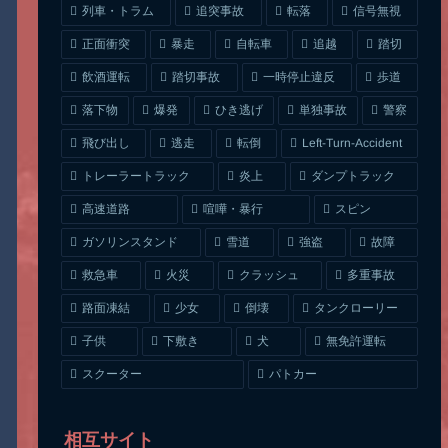
列車・トラム
追突事故
信号無視
転落
正面衝突
自転車
暴走
追越
踏切
一時停止違反
飲酒運転
踏切事故
歩道
ひき逃げ
単独事故
落下物
爆発
警察
Left-Turn-Accident
飛び出し
逃走
転倒
トレーラートラック
ダンプトラック
炎上
喧嘩・暴行
高速道路
スピン
ガソリンスタンド
雪道
強盗
故障
クラッシュ
多重事故
救急車
火災
タンクローリー
路面凍結
少女
倒壊
無免許運転
下敷き
子供
犬
スクーター
パトカー
相互サイト