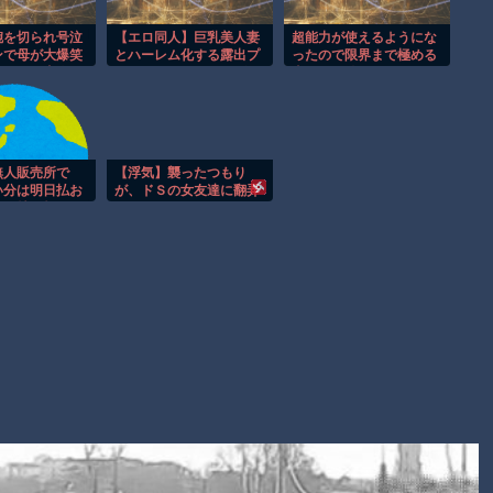
理由
ヒロインが死ぬアニメって四月は君の嘘くらいしかないような
腕を切られ号泣
【エロ同人】巨乳美人妻
超能力が使えるようにな
ンで母が大爆笑
とハーレム化する露出プ
ったので限界まで極める
オレたちひょうきん族の懺悔室なんてナウなヤングは知らんだ
ついた→恋人の
レイ、フェラとパイズリ
事にした件 その８
する場面でも吹
で中出ししまくる夜の温
ろ
仲間が死ぬシー
泉旅！
水吹いて笑う…
Powered by livedoor 相互RSS
イタニック沈没
笑してたし、こ
無人販売所で
【浮気】襲ったつもり
神経がわからん
い分は明日払お
が、ドＳの女友達に翻弄
って持ち帰りま
されまくり
のままうっかり
NSでモザイク
散…「晒し行
法性はないので
？