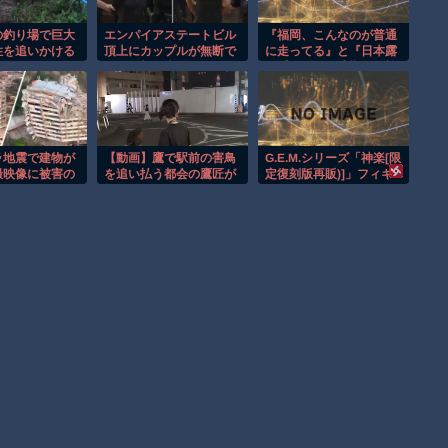
の釣り場で巨大
エンパイアステートビル
『福岡、こんなのが普通
性を追いかける
頂上にカップルが無断で
に走ってる』と『日本露
間！！
登る衝撃の事件！！
悪系アニメ最盛期へ、韓
国人からも心配される』
ほか 8/6 ネタ
ラ地震で建物が
【動画】鷹で駅前の害鳥
G.E.M.シリーズ「神楽[限
撮映像に被害の
を追い払う都会の鷹匠が
定復刻版再販)]」フィギ
映る。
格好いいｗｗｗｗ
ュア