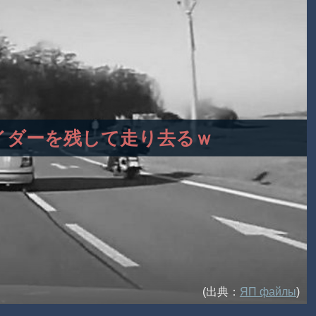
、ライダーを残して走り去るｗ
(出典：
ЯП файлы
)