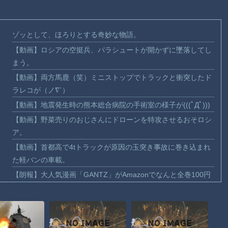
ゾッとして、ほろりとする奇妙な物語。
【動画】ロシアの空挺兵、パラシュートが開かずに墜落してし
まう。
【動画】両方馬鹿（笑）ミニストップでトラックと衝突したド
ラレコが（ノ∇`）
【動画】地震発生時の熊本総合病院の手術室の様子が(((ﾟДﾟ)))
【動画】野菜売りのおじさんにドローンを特攻させるおそロシ
ア。
【動画】首都高で4tトラックが原因の玉突き事故に巻き込まれ
た軽バンの車載。
【朗報】大人気漫画「GANTZ」がAmazonでなんと全巻100円
ｗｗｗｗｗｗ
まだ墓石があるだけマシと見るべきか。今はもう合葬墓ばかり
【動画】新型のさすまた、限界突破ｗｗｗｗｗｗ