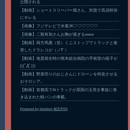
公開される
【動画】ショートスリーパー堀さん、対面で高須幹弥
にキレる
【画像】フジテレビで水着JK♡♡♡♡♡♡
【画像】二瓶有加さんお胸が過ぎるwww
【動画】両方馬鹿（笑）ミニストップでトラックと衝
突したドラレコが（ノ∇`）
【動画】地震発生時の熊本総合病院の手術室の様子が
(((ﾟДﾟ)))
【動画】野菜売りのおじさんにドローンを特攻させる
おそロシア。
【動画】首都高で4tトラックが原因の玉突き事故に巻
き込まれた軽バンの車載。
Powered by livedoor 相互RSS