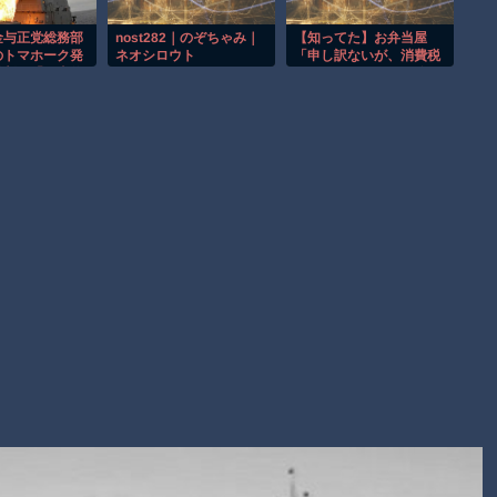
【謎】広島県が頑なに「はだしのゲンコラボ喫茶」をやらない
理由
金与正党総務部
nost282｜のぞちゃみ｜
【知ってた】お弁当屋
のトマホーク発
ネオシロウト
「申し訳ないが、消費税
ヒロインが死ぬアニメって四月は君の嘘くらいしかないような
批判…「軍事的
が下がったら、その分だ
警告！
け商品価格を上げる」
Powered by livedoor 相互RSS