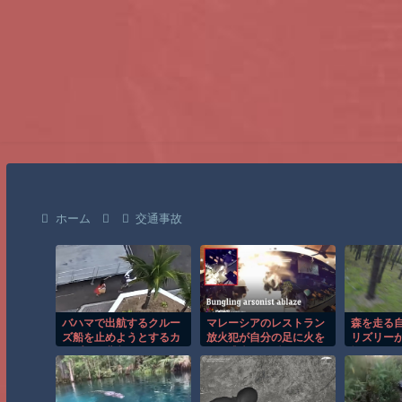
ホーム
交通事故
バハマで出航するクルー
マレーシアのレストラン
森を走る
ズ船を止めようとするカ
放火犯が自分の足に火を
リズリー
ップルの悲劇！！
つけ逃走する瞬間！！
怖のGoP