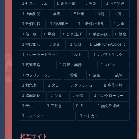
列車・トラム
追突事故
信号無視
転落
正面衝突
自転車
暴走
追越
踏切
一時停止違反
飲酒運転
踏切事故
歩道
ひき逃げ
単独事故
落下物
爆発
警察
Left-Turn-Accident
飛び出し
逃走
転倒
トレーラートラック
ダンプトラック
炎上
喧嘩・暴行
高速道路
スピン
ガソリンスタンド
雪道
強盗
故障
クラッシュ
多重事故
救急車
火災
タンクローリー
路面凍結
少女
倒壊
無免許運転
下敷き
子供
犬
スクーター
パトカー
相互サイト