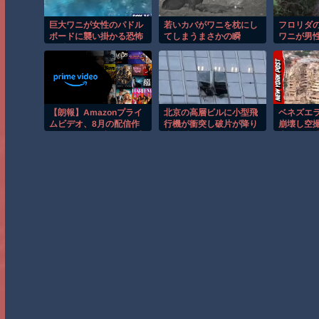
巨大ワニが女性のパドル
若いカバがワニを枕にし
フロリダ
ボードに襲い掛かる恐怖
てしまうまさかの瞬
ワニが男
の瞬間！！
間！！
恐怖の瞬
【朗報】Amazonプライ
北京の高層ビルに小型飛
ベネズエ
ムビデオ、8月の配信作
行機が衝突し破片が降り
崩壊し空
品が異次元の凄さ！体感
注ぐ瞬間！！
大きさが
気温50度越えへ