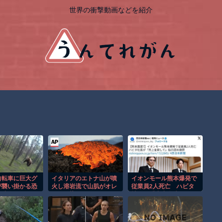
世界の衝撃動画などを紹介
自転車に巨大グ
イタリアのエトナ山が噴
イオンモール熊本爆発で
が襲い掛かる恐
火し溶岩流で山肌がオレ
従業員2人死亡 ハビタ
ro映像！！
ンジに染まる！！
社長が「売上金戻して」
指示認め謝罪