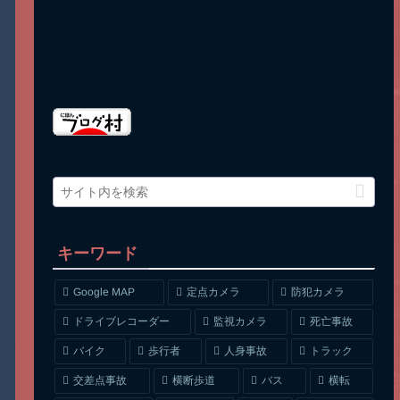
キーワード
Google MAP
定点カメラ
防犯カメラ
ドライブレコーダー
監視カメラ
死亡事故
人身事故
トラック
バイク
歩行者
交差点事故
横断歩道
バス
横転