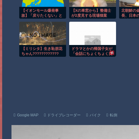
【イオンモール爆発事
【Xの車窓から】整備士
北朝鮮の
故】「戻りたくない」と
が2度見する現場猫案
長、日本
拒否したスタッフ、命拾
件 ほか
射試験を
いする
選択肢」
【ミリシタ】生き恥朋花
ドラマとかの帰国子女が
ちゃん????????????
「会話にちょくちょく英
語を挟む」の、ガチだっ
たｗｗｗｗｗｗｗ
Google MAP
ドライブレコーダー
バイク
転倒