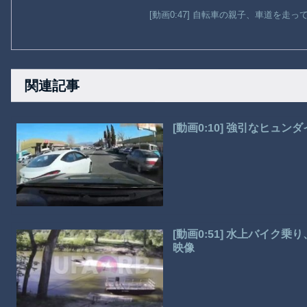
[動画0:47] 自転車の親子、車道を走
関連記事
[動画0:10] 強引なヒ
[動画0:51] 水上バイ
映像