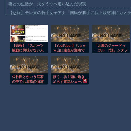
妻との生活が、夫をうつへ追い込んだ現実
【悲報】テレ東の若手女子アナ「国民が勝手に我々取材陣にカメ
ｗｗｗｗ
【珍事】サッカーの試合が原因で交通事故が起きてしまう。
【動画】急病人？横須賀の国道16号でおかしな事故が撮影される
Amazon「マンガ毎週末セール（50%還元）」アツいスポーツマ
【悲報】「スポーツ
【YouTuber】ちょｗ
「天幕のジャードゥ
観戦に興味がない人
ｗ山口達也が湘南で
ーガル 7話」シタラ
【群馬】デカいNinja乗りさん、後方確認しない軽四に当てられて
は頭が良い」とかい
新生活ｗｗロフト付
さん、まるでわるい
う内容の動画、バズ
きでこの価格ｗｗｗ
魔女みたいな表情に
【動画】ビッグフットの正体が判明
りまくるｗｗｗｗ
これが元アイドルの
悲惨な末路やろが
【動画】DJI Neo2で釣りの自撮りをしようとした男の悲劇（ノ∇`
い！
佐竹氏とかいう武家
ぼく、坊主頭に飽き
【動画】タイのティパンコーン王子が日本人女性とデートか？
の中でも屈指の旧族
足らず電気シェーバ
ーでスキンヘッドに
お前らがメイドイン韓国で認めてるもの 「キムチ」あと3つは？
してしまう
AmazonのアツさMax！心も踊る「マンガ毎週末セール（50%還
Powered by livedoor 相互RSS