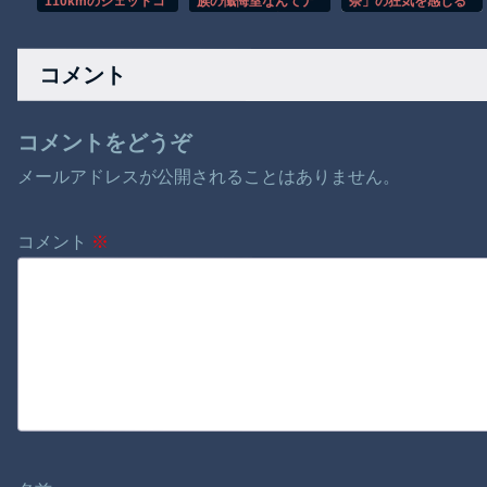
110kmのジェットコ
族の懺悔室なんてナ
奈」の狂気を感じる
ースターで飛んでき
ウなヤングは知らん
フォントがコチラｗ
た靴を奇跡のキャッ
だろ
ｗｗｗｗｗ
チ！全員大歓喜ｗ
コメント
コメントをどうぞ
メールアドレスが公開されることはありません。
コメント
※