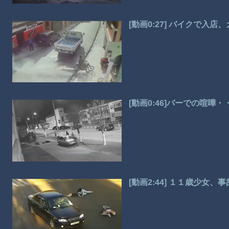
[動画0:27] バイクで入
[動画0:46]バーでの喧
[動画2:44] １１歳少