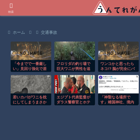
世界の衝撃動画などを紹介
検索
ホーム
交通事故
「今までで一番厳し
フロリダの釣り場で
ワンコかと思ったら
い」見回り強化で居
巨大ワニが男性を追
ネコ!? 脳が完全にバ
場所を追われる“トー
いかける恐怖の瞬
グるｗ
横”の若者たち 行き
間！！
場を失う中「世間の
普通より歌舞伎町の
普通が合っている」
若いカバがワニを枕
エジプト代表監督が
「神聖なる場所で
と心の叫びも
にしてしまうまさか
ダラス警察官とホテ
す」靖国神社、境内
の瞬間！！
ル前で口論に！！
におけるコスプレや
軍装の禁止を発表