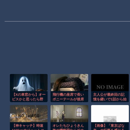
【Xの車窓から】オー
飛行機の座席で長い
主人公が最終回の記
ビスかと思ったら野
ポニーテールが後席
憶を継いで1話から始
生の炊飯器で草 ほ
モニターを塞ぐ迷惑
めたら面白そうな作
か
行為！！
品ｗｗｗ
【神キャッチ】時速
オレたちひょうきん
【画像】「東京ばな