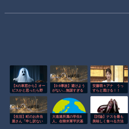
【Xの車窓から】オー
【0:9事故】避けよう
安藤萌々アナ うっ
ビスかと思ったら野
がない…無謀すぎる
すらと透ける！！
生の炊飯器で草 ほ
追い越しに震えた
か
【生活】町のお弁当
大進連所属の学生8
【討論】ナスを最も
屋さん「申し訳ない
人、在韓米軍平沢基
美味しく食べる方法
が消費税1%になった
地に無断侵入…米軍