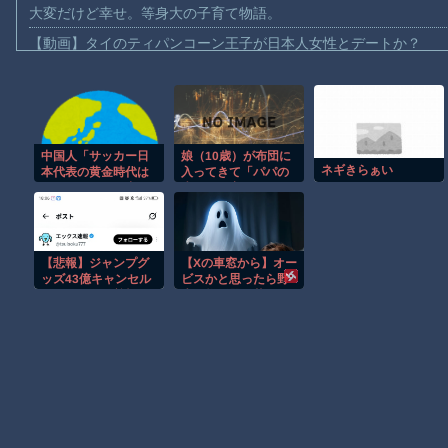
大変だけど幸せ。等身大の子育て物語。
【動画】タイのティパンコーン王子が日本人女性とデートか？
お前らがメイドイン韓国で認めてるもの 「キムチ」あと3つは？
AmazonのアツさMax！心も踊る「マンガ毎週末セール（50%還
【動画】これはお見事。中国重慶市で珍しい事故が撮影される。
中国人「サッカー日
娘（10歳）が布団に
【画像】十二支合体！！ところでその前足、猫じゃね？
ネギきらぁい
本代表の黄金時代は
入ってきて「パパの
【動画】ロシア軍のドローンをネット発射装置で撃墜するウクラ
どうなる？」 中国
赤ちゃん産む♥」って
人「全体としては上
言われて金玉を揉ま
【動画】逃げる判断はやっ！埼玉でスマホ運転のプリウスに当て
昇傾向」「これから
れる妄想してる。ど
益々強くなる」
うしてこうなっちゃ
【動画】よく助けられたな。岐阜の川で外国人が溺れてしまう事
ったの俺ら
【悲報】ジャンプグ
【Xの車窓から】オー
渡邊渚さん「私がPTSDと診断された当時、世間はまだPTSDと
ッズ43億キャンセル
ビスかと思ったら野
おばさん、ご尊顔が
生の炊飯器で草 ほ
【朗報】Amazon、汗が飛び散る灼熱の「マンガ毎週末セール（5
公開されるｗｗｗｗ
か
Powered by livedoor 相互RSS