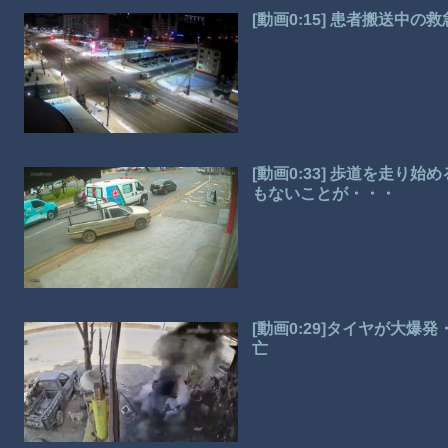
[動画0:15] 患者搬送中
[動画0:33] 歩道を走
もないことが・・・
[動画0:29]タイヤが大
亡