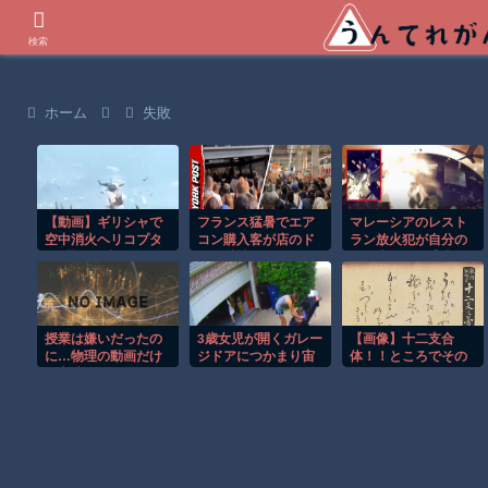
世界の衝撃動画などを紹介
検索
ホーム
失敗
【動画】ギリシャで
フランス猛暑でエア
マレーシアのレスト
空中消火ヘリコプタ
コン購入客が店のド
ラン放火犯が自分の
ー2機が衝突してしま
アを破壊し殺到！！
足に火をつけ逃走す
う事故。
る瞬間！！
授業は嫌いだったの
3歳女児が開くガレー
【画像】十二支合
に…物理の動画だけ
ジドアにつかまり宙
体！！ところでその
は永遠に見ていられ
づりになる危険な瞬
前足、猫じゃね？
るｗ
間！！