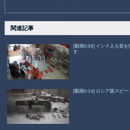
関連記事
[動画0:58] インド人
す
[動画0:14] ロシア版ス