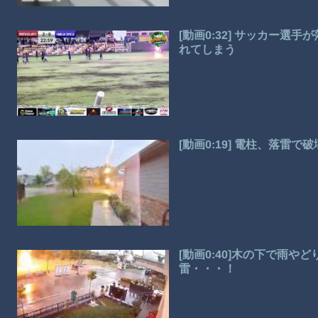
[動画0:32] サッカー
れてしまう
[動画0:19] 電柱、落雷で
[動画0:40]木の下で雨や
雷・・・！