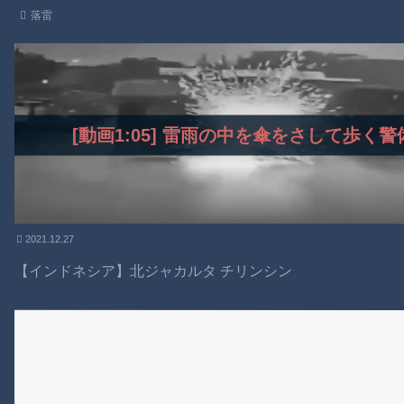
落雷
[動画1:05] 雷雨の中を傘をさして歩
2021.12.27
【インドネシア】北ジャカルタ チリンシン