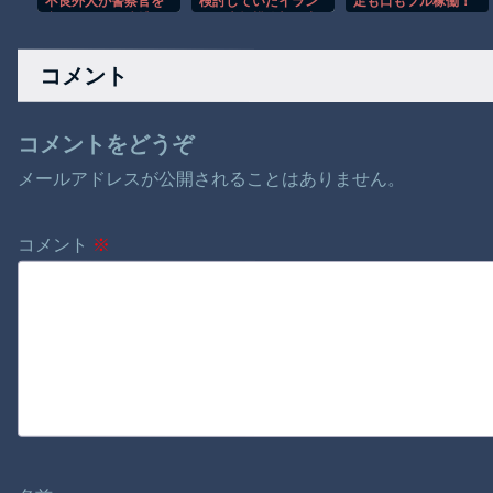
不良外人が警察官を
検討していたイラン
足も口もフル稼働！
突き飛ばす。逮捕し
への大規模攻撃を中
ワンマンバンドが異
ろやｗｗｗ
止すると表明！
次元すぎたｗ
コメント
コメントをどうぞ
メールアドレスが公開されることはありません。
コメント
※