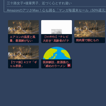
三十路女子×後輩男子、近づく心とすれ違い
AmazonのアツさMax！心も踊る「マンガ毎週末セール（50%還
【動画】これはお見事。中国重慶市で珍しい事故が撮影される。
【画像】十二支合体！！ところでその前足、猫じゃね？
【動画】ロシア軍のドローンをネット発射装置で撃墜するウクラ
エアコンの温度と風
【ﾌｧﾝｻﾏﾘｨ】"テレビ
【動画】逃げる判断はやっ！埼玉でスマホ運転のプリウスに当て
焼肉屋で頼むもの
量、最適解がない
大好き" 高齢者の｢テ
【動画】よく助けられたな。岐阜の川で外国人が溺れてしまう事
レビ離れ｣が始まっ
た…10代後半〜20代
渡邊渚さん「私がPTSDと診断された当時、世間はまだPTSDと
の約7割が "ほぼ見な
い" 衝撃の最新デー
【動画】自動ドアの仕組みを理解した富山のツバメが賢い。
タ…「洗脳プロパガ
【ウマ娘】4コマ「ギ
医師解説…飲酒後の
ンダで不快なレベ
【朗報】Amazon、汗が飛び散る灼熱の「マンガ毎週末セール（5
ャル界隈」
「締めのラーメン
ル」
欲」の原因は？ 脳の
子供向け漫画、謎の闇の大会に参加しがち問題
錯覚と真実 [8/5]
Powered by livedoor 相互RSS