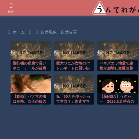
世界の衝撃動画などを紹介
検索
ホーム
自然現象・自然災害
飛行機の座席で長い
巨大ワニが女性のパ
ベネズエラ地震で建
ポニーテールが後席
ドルボードに襲い掛
物が崩壊し空撮映像
モニターを塞ぐ迷惑
かる恐怖の瞬間！！
に被害の大きさが映
行為！！
る。
【動画】パナマの虫
私「50万円使ったっ
【新NISA】うぎゃ
は別格。女子の服の
て本当？」監査ママ
ー 2026.8.3 時点の
中に飛び込んだ虫が
「来月には絶対返す
評価損益
でかすぎて(°_°)
から…」→約束を信
じて待った結果、警
察に通報することに
なり…