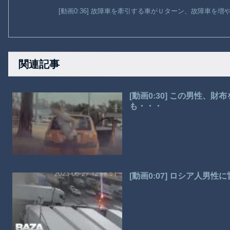
[動画0:36] 故障車を牽引する車がＵターン、故障車を
関連記事
[動画0:30] この男性、
も・・・
[動画0:07] ロシア人男