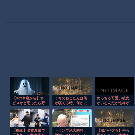
【Xの車窓から】オー
うちのねこたんは俺
めっちゃ可愛い彼女
ビスかと思ったら野
が寝てる時、何かに
がいるんだが性格が
生の炊飯器で草 ほ
取り憑かれた様に髪
合わない。俺はどう
か
の毛を舐め回すから
したらいいんだ？
困る。【再】
【動画】名古屋栄で
トランプ米大統領、
【脳がバグる】手も