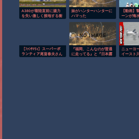
A380が着陸直前に揚力
妹がハンターハンターに
【動画】
を失い激しく接地する衝
ハマった
ーンが海
撃の瞬間！！
ビーチに
亡。
【ﾌｧﾝｻﾏﾘｨ】スーパーボ
『福岡、こんなのが普通
ニューヨ
ランティア尾畠春夫さん
に走ってる』と『日本露
イースト
(86) が熊本入りへ「自分
悪系アニメ最盛期へ、韓
する恐怖
の飲む水は自分で持って
国人からも心配される』
いく」「対価・飲食は一
ほか 8/6 ネタ
切頂かない」