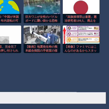
EO「中国が米国
巨大ワニが女性のパドル
「国旗損壊罪は違憲」憲
」年内逆転の可
ボードに襲い掛かる恐怖
法研究者199人、廃止を
摘
の瞬間！！
求めて声明 ←なら国旗
破損して逮捕されて裁判
すれば
買収、完全完了
【動画】地震発生時の熊
【画像】ファミマにはこ
金押し付けられ
本総合病院の手術室の様
んなのがあるからスタッ
3兆2000億円
子が(((ﾟДﾟ)))
フの名札をよく見よう