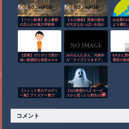
【ファン歓喜】史上最弱
【エロ漫画】長身の彼女
AI企業C
の主人公が超大作映画
が大きなおっぱいを活か
より優位
に!? スペランカー愛が凄
して、彼氏と密かなイラ
能性を指
すぎたｗ
マチオとフェラを堪能す
る夜ｗ
【悲報】ガリガリで背が
みのもんたさん、代表作
EAさん
低い絶望的な体型ｗｗｗ
が「クイズミリオネア」
買収の借
ｗｗｗｗｗ
しかない
て無事負債
に
【コミック界のアカデミ
【Xの車窓から】オービ
ー賞】アイズナー賞で
スかと思ったら野生の炊
「マジンガーZ」や「デ
飯器で草 ほか
ビルマン」の永井豪さ
ん、 2024年に逝去され
た鳥山明さんが殿堂入
コメント
り。「Dr.スランプ」「ド
ラゴンボール」