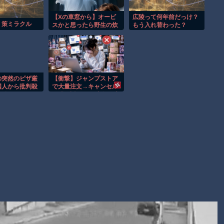
【謎】広島県が頑なに「はだしのゲンコラボ喫茶」をやらない
理由
【Xの車窓から】オービ
広陵って何年前だっけ？
】策ミラクル
スかと思ったら野生の炊
もう入れ替わった？
ヒロインが死ぬアニメって四月は君の嘘くらいしかないような
飯器で草 ほか
Powered by livedoor 相互RSS
の突然のビザ厳
【衝撃】ジャンプストア
国人から批判殺
で大量注文→キャンセル
う鎖国しろ」
を繰り返した32歳女を逮
てモノ言えな
捕 238アカウント、総
額43億円超「注文したこ
とで欲求が満たされた」