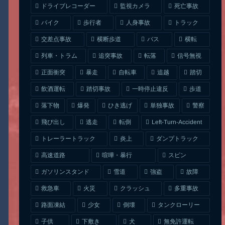
ドライブレコーダー
監視カメラ
死亡事故
人身事故
トラック
バイク
歩行者
交差点事故
横断歩道
バス
横転
列車・トラム
追突事故
信号無視
転落
正面衝突
自転車
暴走
追越
踏切
一時停止違反
飲酒運転
踏切事故
歩道
ひき逃げ
単独事故
落下物
爆発
警察
Left-Turn-Accident
飛び出し
逃走
転倒
トレーラートラック
ダンプトラック
炎上
喧嘩・暴行
高速道路
スピン
ガソリンスタンド
雪道
強盗
故障
クラッシュ
多重事故
救急車
火災
タンクローリー
路面凍結
少女
倒壊
無免許運転
下敷き
子供
犬