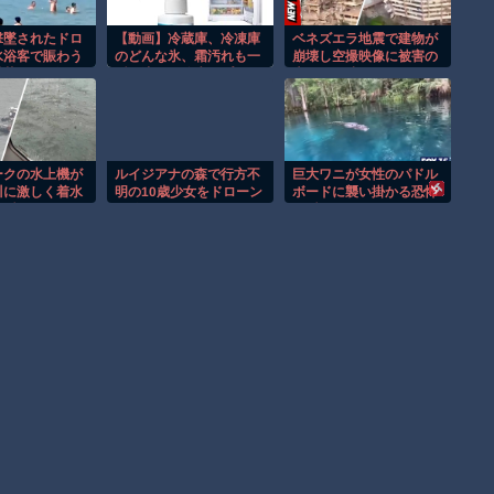
撃墜されたドロ
【動画】冷蔵庫、冷凍庫
ベネズエラ地震で建物が
水浴客で賑わう
のどんな氷、霜汚れも一
崩壊し空撮映像に被害の
墜落して3人死
瞬で溶かす除氷スプレー
大きさが映る。
発売！
ークの水上機が
ルイジアナの森で行方不
巨大ワニが女性のパドル
川に激しく着水
明の10歳少女をドローン
ボードに襲い掛かる恐怖
の瞬間！！
が発見！！
の瞬間！！