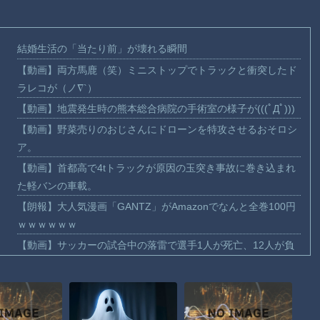
結婚生活の「当たり前」が壊れる瞬間
【動画】両方馬鹿（笑）ミニストップでトラックと衝突したド
ラレコが（ノ∇`）
【動画】地震発生時の熊本総合病院の手術室の様子が(((ﾟДﾟ)))
【動画】野菜売りのおじさんにドローンを特攻させるおそロシ
ア。
【動画】首都高で4tトラックが原因の玉突き事故に巻き込まれ
た軽バンの車載。
【朗報】大人気漫画「GANTZ」がAmazonでなんと全巻100円
ｗｗｗｗｗｗ
【動画】サッカーの試合中の落雷で選手1人が死亡、12人が負
傷した事故。
まだ墓石があるだけマシと見るべきか。今はもう合葬墓ばかり
【動画】新型のさすまた、限界突破ｗｗｗｗｗｗ