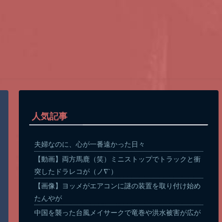
人気記事
夫婦なのに、心が一番遠かった日々
【動画】両方馬鹿（笑）ミニストップでトラックと衝
突したドラレコが（ノ∇`）
【画像】ヨッメがエアコンに謎の装置を取り付け始め
たんやが
中国を襲った台風メイサークで竜巻や洪水被害が広が