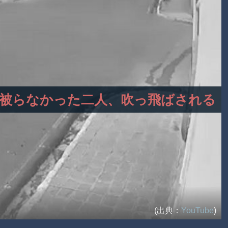
かり被らなかった二人、吹っ飛ばされる
(出典：
YouTube
)