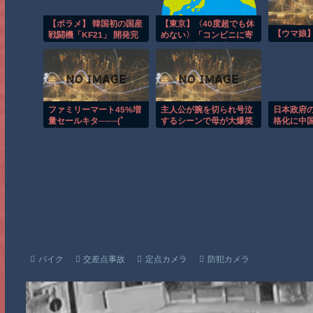
【ポラメ】 韓国初の国産
【東京】〈40度超でも休
【ウマ娘
戦闘機「KF21」 開発完
めない〉「コンビニに寄
了＝9月に配備へ
るだけで苦情」「日陰で
休むとサボり」ごみ収集
員を追い詰める“周囲の
目”
ファミリーマート45%増
主人公が腕を切られ号泣
日本政府
量セールキタ───(ﾟ
するシーンで母が大爆笑
格化に中
∀ﾟ)───!!
して凍りついた→恋人の
到。「も
死で号泣する場面でも吹
「あきれ
き出し、仲間が死ぬシー
い」
ンでは鼻水吹いて笑う…
祖母もタイタニック沈没
で号泣爆笑してたし、こ
の人らの神経がわからん
バイク
交差点事故
定点カメラ
防犯カメラ