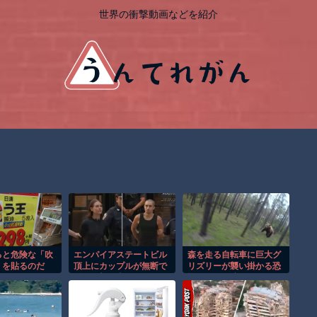
世界の衝撃動画などを紹介
ると危険な「吹
エンパイアステートビル
森を走る自転車に巨大グ
」を貼るのだ
頂上にカップルが無断で
リズリーが襲い掛かる恐
登る衝撃の事件！！
怖のGoPro映像！！