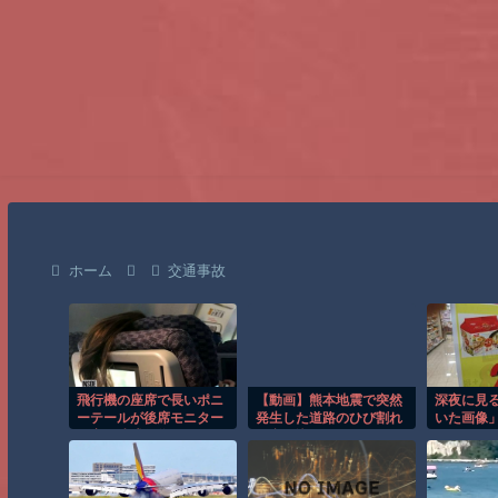
ホーム
交通事故
飛行機の座席で長いポニ
【動画】熊本地震で突然
深夜に見
ーテールが後席モニター
発生した道路のひび割れ
いた画像
を塞ぐ迷惑行為！！
に突っ込んでしまうセイ
コー運輸。