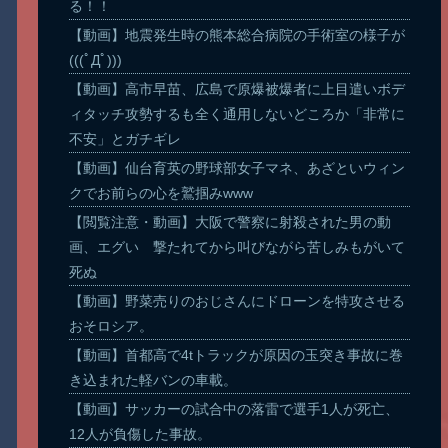
る！！
【動画】地震発生時の熊本総合病院の手術室の様子が
(((ﾟДﾟ)))
【動画】高市早苗、広島で原爆被爆者に上目遣いボデ
ィタッチ攻勢するも全く通用しないどころか「非常に
不安」とガチギレ
【動画】仙台育英の野球部女子マネ、あざといウィン
クでお前らの心を鷲掴みwww
【閲覧注意・動画】大阪で警察に射殺された男の動
画、エグい 撃たれてから叫びながら苦しみもがいて
死ぬ
【動画】野菜売りのおじさんにドローンを特攻させる
おそロシア。
【動画】首都高で4tトラックが原因の玉突き事故に巻
き込まれた軽バンの車載。
【動画】サッカーの試合中の落雷で選手1人が死亡、
12人が負傷した事故。