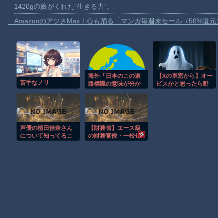
1420gの娘がくれた“生きる力”。
AmazonのアツさMax！心も踊る「マンガ毎週末セール（50%還
【動画】これはお見事。中国重慶市で珍しい事故が撮影される。
【画像】十二支合体！！ところでその前足、猫じゃね？
【動画】ロシア軍のドローンをネット発射装置で撃墜するウクラ
海外「日本のこの道
【Xの車窓から】オー
【動画】逃げる判断はやっ！埼玉でスマホ運転のプリウスに当て
苦手なノリ
路標識の意味が分か
ビスかと思ったら野
【動画】よく助けられたな。岐阜の川で外国人が溺れてしまう事
らないんですけ
生の炊飯器で草 ほ
ど…」
か
渡邊渚さん「私がPTSDと診断された当時、世間はまだPTSDと
【動画】自動ドアの仕組みを理解した富山のツバメが賢い。
声優の植田佳奈さん
【財務省】エース級
【朗報】Amazon、汗が飛び散る灼熱の「マンガ毎週末セール（5
について知ってるこ
の財務官僚・一松旬
と
氏が“異例転
子供向け漫画、謎の闇の大会に参加しがち問題
出”へ！？官邸幹部
「協力的でなかった
から」
Powered by livedoor 相互RSS