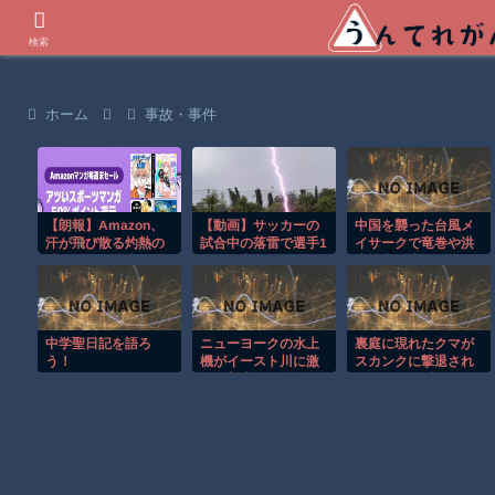
世界の衝撃動画などを紹介
検索
ホーム
事故・事件
【朗報】Amazon、
【動画】サッカーの
中国を襲った台風メ
汗が飛び散る灼熱の
試合中の落雷で選手1
イサークで竜巻や洪
「マンガ毎週末セー
人が死亡、12人が負
水被害が広がる！！
ル（50%還元）」を
傷した事故。
開催！
中学聖日記を語ろ
ニューヨークの水上
裏庭に現れたクマが
う！
機がイースト川に激
スカンクに撃退され
しく着水する恐怖の
るまさかの瞬間！！
瞬間！！