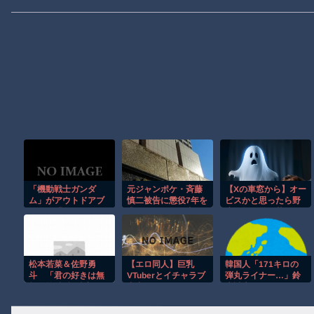
「機動戦士ガンダ
元ジャンポケ・斉藤
【Xの車窓から】オー
ム」がアウトドアブ
慎二被告に懲役7年を
ビスかと思ったら野
ランド「NANGA」
求刑！ロケバス内で
生の炊飯器で草 ほ
コラボ！完売してい
の性的暴行の罪は重
か
た「ガンダムの盾型
かった
寝袋」も2次受注開始
松本若菜＆佐野勇
【エロ同人】巨乳
韓国人「171キロの
斗 「君の好きは無
VTuberとイチャラブ
弾丸ライナー…」鈴
敵」第4話視聴率は
中出しフェラ・パイ
木誠也がドジャース
4.2％
ズリの、宿から始ま
戦で7試合ぶり19号
る崩壊級のオフ会ｗ
を放つ、大谷翔平の