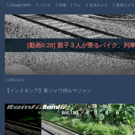
Google MAP
バイク
列車・トラム
定点カメラ
監視カメラ
[動画0:28] 親子３人が乗るバイク、
2021.12.11
【インドネシア】東ジャワ州ルマジャン