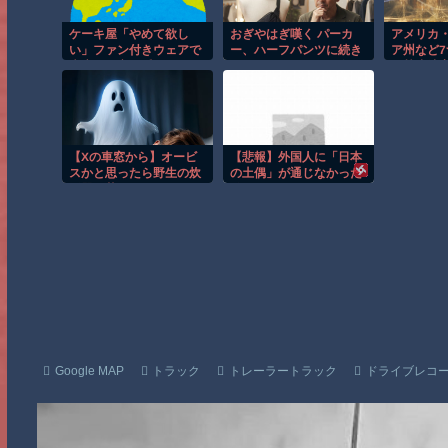
ケーキ屋「やめて欲し
おぎやはぎ嘆く パーカ
アメリカ
い」ファン付きウェアで
ー、ハーフパンツに続き
ア州など
来店する客に呼びかけ
ボディーバッグも“ダサ
コ禁止法案
音よりも深刻な“あの問
い”論争に「なんでおじ
題”めぐり賛否
さんだけ言われるの？」
【Xの車窓から】オービ
【悲報】外国人に「日本
スかと思ったら野生の炊
の土偶」が通じなかった
飯器で草 ほか
結果ｗｗｗｗｗｗｗ
Google MAP
トラック
トレーラートラック
ドライブレコ