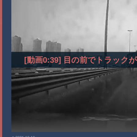
[動画0:39] 目の前でトラ