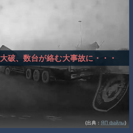
ックが大破、数台が絡む大事故に・・・
(出典：
ЯП файлы
)