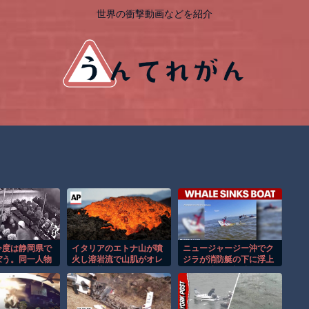
世界の衝撃動画などを紹介
今度は静岡県で
イタリアのエトナ山が噴
ニュージャージー沖でク
ぼう。同一人物
火し溶岩流で山肌がオレ
ジラが消防艇の下に浮上
？
ンジに染まる！！
し船が沈む衝撃映像！！