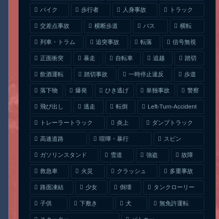
人身事故
トラック
バイク
歩行者
交差点事故
横断歩道
バス
横転
列車・トラム
追突事故
信号無視
転落
正面衝突
自転車
暴走
追越
踏切
一時停止違反
飲酒運転
踏切事故
歩道
ひき逃げ
単独事故
落下物
爆発
警察
Left-Turn-Accident
飛び出し
逃走
転倒
トレーラートラック
ダンプトラック
炎上
喧嘩・暴行
高速道路
スピン
ガソリンスタンド
雪道
強盗
故障
クラッシュ
多重事故
救急車
火災
タンクローリー
路面凍結
少女
倒壊
無免許運転
下敷き
子供
犬