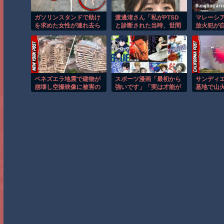
ガソリンスタンドで助け
渡邊渚さん「私がPTSD
マレーシ
を求めた女性が連れ去ら
と診断された当時、世間
放火犯が
れる瞬間！！
はまだPTSDという言葉
つけ逃走
は浸透されていませんで
した」
ベネズエラ地震で建物が
スポーツ漫画「最初から
サンディ
崩壊し空撮映像に被害の
強いです」「実は才能が
基地で山
大きさが映る。
ありました」「他競技か
難命令！
らの転向です」