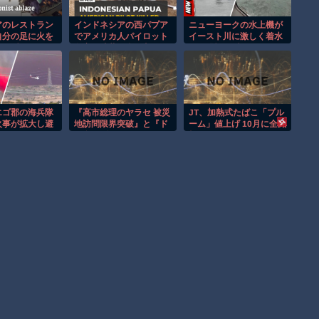
アのレストラン
インドネシアの西パプア
ニューヨークの水上機が
自分の足に火を
でアメリカ人パイロット
イースト川に激しく着水
する瞬間！！
殺害を武装組織が主張。
する恐怖の瞬間！！
エゴ郡の海兵隊
『高市総理のヤラセ 被災
JT、加熱式たばこ「プル
火事が拡大し避
地訪問限界突破』と『ド
ーム」値上げ 10月に全銘
！
カ食いダイスキ！ もちづ
柄で40円
きさん､アニメ化決
定！』ほか 8/5 ネタ