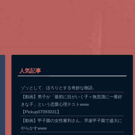
人気記事
ゾッとして、ほろりとする奇妙な物語。
【動画】男子が「最初に目がいく子＝無意識に一番好
きな子」という恋愛心理テストwww
【Pickup07093031】
【動画】甲子園の女性審判さん、早速甲子園で盛大に
やらかすwww