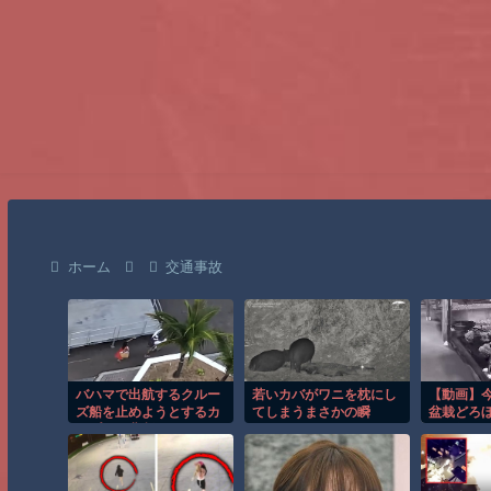
ホーム
交通事故
バハマで出航するクルー
若いカバがワニを枕にし
【動画】
ズ船を止めようとするカ
てしまうまさかの瞬
盆栽どろ
ップルの悲劇！！
間！！
の犯行か