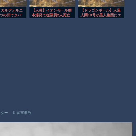
事故。
渡邊渚さん「私がPTSDと診断された当時、世間はまだPTSDと
・カルフォルニ
【人災】イオンモール熊
【ドラゴンボール】人造
7つの州でタバ
本爆発で従業員2人死亡
人間18号が黒人集団にエ
いう言葉は浸透されていませんでした」
可決www
ハビタ社長が「売上金戻
ロいことをされる画像集
して」指示認め謝罪
【朗報】Amazon、汗が飛び散る灼熱の「マンガ毎週末セール
（50%還元）」を開催！
Powered by livedoor 相互RSS
ーダー
多重事故