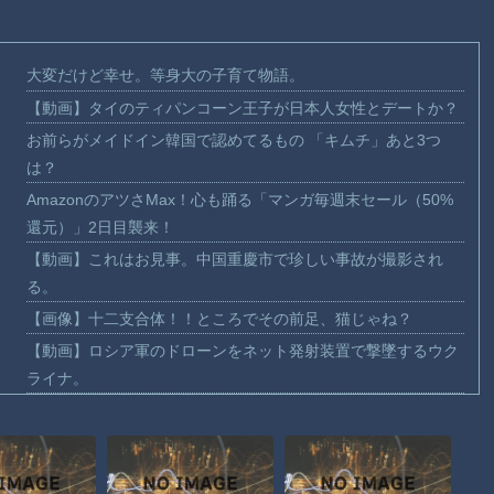
大変だけど幸せ。等身大の子育て物語。
【動画】タイのティパンコーン王子が日本人女性とデートか？
お前らがメイドイン韓国で認めてるもの 「キムチ」あと3つ
は？
AmazonのアツさMax！心も踊る「マンガ毎週末セール（50%
還元）」2日目襲来！
【動画】これはお見事。中国重慶市で珍しい事故が撮影され
る。
【画像】十二支合体！！ところでその前足、猫じゃね？
【動画】ロシア軍のドローンをネット発射装置で撃墜するウク
ライナ。
【動画】逃げる判断はやっ！埼玉でスマホ運転のプリウスに当
て逃げされる車載。
【動画】よく助けられたな。岐阜の川で外国人が溺れてしまう