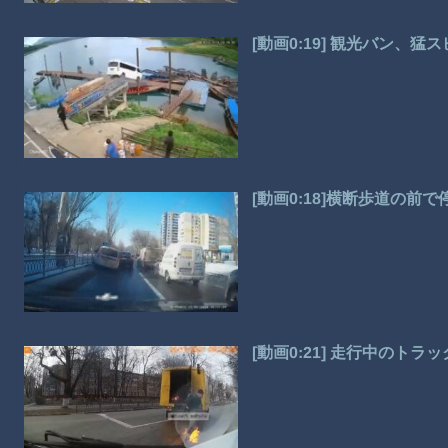
[動画0:19] 観光バン、
[動画0:18]横断歩道の前
[動画0:21] 走行中のト