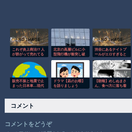
これぞ炎上商法!? 人
北京の高層ビルに小
渋谷にあるナイトプ
が群がって売れてる
型飛行機が衝突し破
ールがエロすぎると
ように見せる天才的
片が降り注ぐ瞬
話題に
テクニックｗ
間！！
販売不振と地震で止
ドラマ【凪のお暇】
【朗報】めしぬまさ
まった日本車…現代
を語りましょう
ん、食べ方に落ち着
自動車・起亜には機
きが出る
会 [8/4]
コメント
コメントをどうぞ