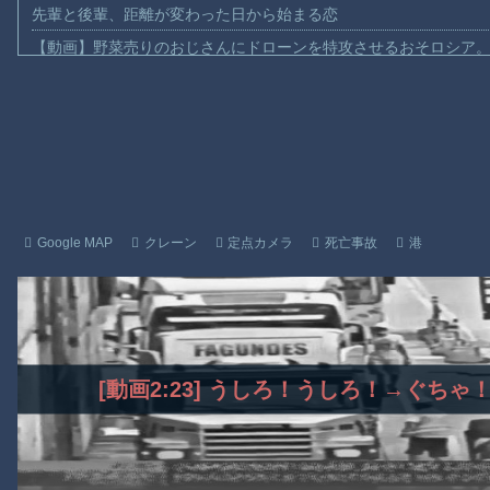
先輩と後輩、距離が変わった日から始まる恋
【動画】野菜売りのおじさんにドローンを特攻させるおそロシア
【動画】首都高で4tトラックが原因の玉突き事故に巻き込まれた
【朗報】大人気漫画「GANTZ」がAmazonでなんと全巻100円ｗ
【動画】サッカーの試合中の落雷で選手1人が死亡、12人が負傷し
まだ墓石があるだけマシと見るべきか。今はもう合葬墓ばかり
【動画】名古屋栄で不良外人が警察官を突き飛ばす。逮捕しろや
【動画】新型のさすまた、限界突破ｗｗｗｗｗｗ
Google MAP
クレーン
定点カメラ
死亡事故
港
【話題】河内長野市で警官が包丁男に発砲したシーンのモザ無し
【謎】広島県が頑なに「はだしのゲンコラボ喫茶」をやらない理
ヒロインが死ぬアニメって四月は君の嘘くらいしかないような
Powered by livedoor 相互RSS
[動画2:23] うしろ！うしろ！→ぐち