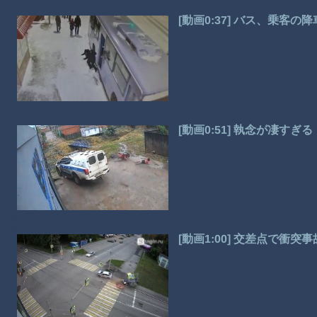
[動画0:37] バス、乗客
[動画0:51] 執念が凄す
[動画1:00] 交差点で衝