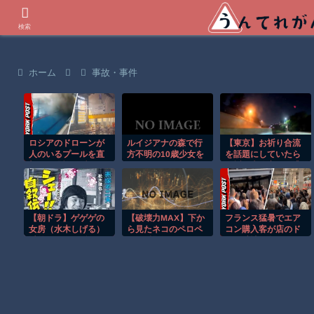
世界の衝撃動画などを紹介
検索
ホーム
事故・事件
ロシアのドローンが
ルイジアナの森で行
【東京】お祈り合流
人のいるプールを直
方不明の10歳少女を
を話題にしていたら
撃する恐怖の瞬
ドローンが発見！！
お祈り車線変更に遭
間！！
遇してしまうドラレ
コ。
【朝ドラ】ゲゲゲの
【破壊力MAX】下か
フランス猛暑でエア
女房（水木しげる）
ら見たネコのペロペ
コン購入客が店のド
以外で漫画関係でド
ロが反則級にかわい
アを破壊し殺到！！
ラマ作れるって言う
いｗ
と誰だろうね