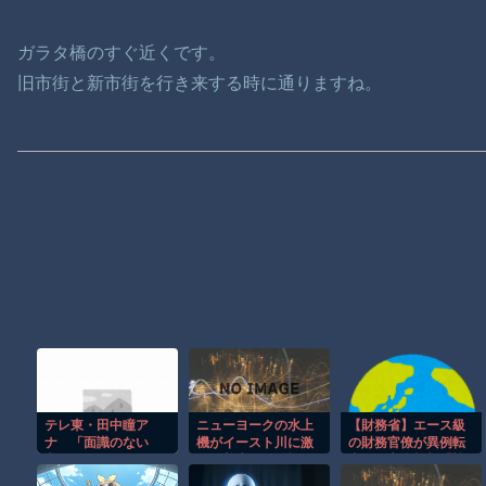
ガラタ橋のすぐ近くです。
旧市街と新市街を行き来する時に通りますね。
テレ東・田中瞳ア
ニューヨークの水上
【財務省】エース級
ナ 「面識のない
機がイースト川に激
の財務官僚が異例転
方々にカメラを向け
しく着水する恐怖の
出へ 官邸幹部「協
られることに恐怖
瞬間！！
力的でなかったか