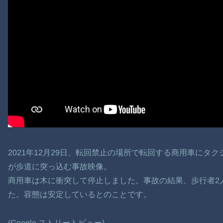
2021年12月29日、転回禁止の場所で転回する商用車にタ
が歩道に突っ込む事故映像。
商用車は木に衝突して停止しました。事故の結果、歩行者2
た。容態は安定しているとのことです。
(Google ストリートビュー)