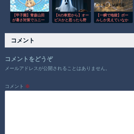
を」 ロケ撮影時に
ら」
勝手に撮影してくる
人に注意喚起
【甲子園】青森山田
【Xの車窓から】オー
【一瞬で地獄】ボー
が暑さ対策でユニ一
ビスかと思ったら野
ルしか見えていなか
新 ボタン廃止でTシ
生の炊飯器で草 ほ
った…ドライバーを
ャツ素材
か
襲った悪夢
wwwwwwwwwwww
コメント
wwwwww
コメントをどうぞ
メールアドレスが公開されることはありません。
コメント
※