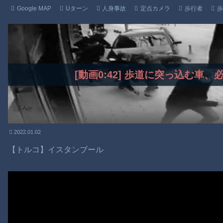
Google MAP
Uターン
人身事故
定点カメラ
歩行者
歩
[動画0:42] 歩道に突っ込む車
2022.01.02
【トルコ】イスタンブール