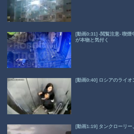
[動画0:31] -閲覧注意
が本物と気付く
[動画0:40] ロシアのラ
[動画1:19] タンクロ