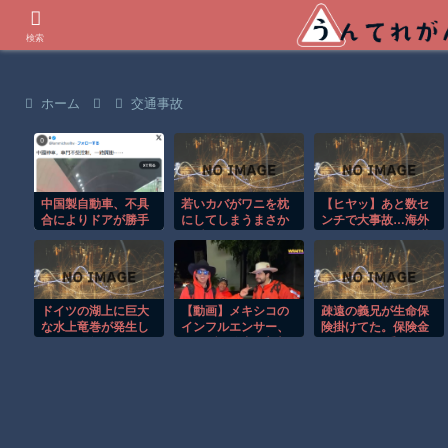
世界の衝撃動画などを紹介
検索
ホーム
交通事故
中国製自動車、不具
若いカバがワニを枕
【ヒヤッ】あと数セ
合によりドアが勝手
にしてしまうまさか
ンチで大事故…海外
に開いてしまう件
の瞬間！！
サイクリストの無謀
すぎる走りがレベチ
ｗ
ドイツの湖上に巨大
【動画】メキシコの
疎遠の義兄が生命保
な水上竜巻が発生し
インフルエンサー、
険掛けてた。保険金
周囲が騒然！！
ライブ配信中に襲撃
は3000万、受取は
されて死亡。
夫、支払いは義兄。
……なぜ私に掛ける
の？