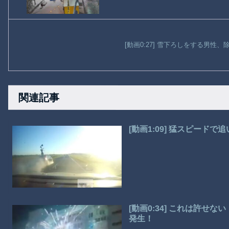
[動画0:27] 雪下ろしをする男性
関連記事
[動画1:09] 猛スピー
[動画0:34] これは許
発生！