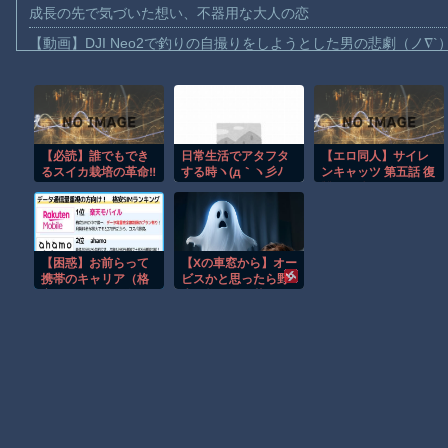
成長の先で気づいた想い、不器用な大人の恋
【動画】DJI Neo2で釣りの自撮りをしようとした男の悲劇（ノ∇`
【動画】タイのティパンコーン王子が日本人女性とデートか？
お前らがメイドイン韓国で認めてるもの 「キムチ」あと3つは？
AmazonのアツさMax！心も踊る「マンガ毎週末セール（50%還
【必読】誰でもでき
日常生活でアタフタ
【エロ同人】サイレ
【動画】これはお見事。中国重慶市で珍しい事故が撮影される。
るスイカ栽培の革命‼
する時ヽ(д｀ヽ彡ﾉ
ンキャッツ 第五話 復
【画像】十二支合体！！ところでその前足、猫じゃね？
´д)ﾉ
讐の正体そのニ
【動画】ロシア軍のドローンをネット発射装置で撃墜するウクラ
【動画】逃げる判断はやっ！埼玉でスマホ運転のプリウスに当て
【困惑】お前らって
【Xの車窓から】オー
渡邊渚さん「私がPTSDと診断された当時、世間はまだPTSDと
携帯のキャリア（格
ビスかと思ったら野
安SIM）どこの使っ
生の炊飯器で草 ほ
【朗報】Amazon、汗が飛び散る灼熱の「マンガ毎週末セール（5
てるん？ｗｗｗｗｗ
か
ｗｗｗｗｗ
Powered by livedoor 相互RSS