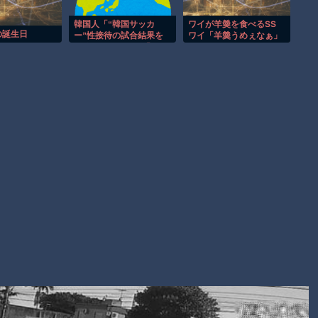
お前らがメイドイン韓国で認めてるもの 「キムチ」あと3つ
は？
韓国人「“韓国サッカ
ワイが羊羮を食べるSS
の誕生日
ー”性接待の試合結果を
ワイ「羊羮うめぇなぁ」
AmazonのアツさMax！心も踊る「マンガ毎週末セール（50%
ご覧ください」→「マッ
サージ効果は間違いない
還元）」2日目襲来！
ねｗ」「これが本当のベ
ッドサッカーだ」
Powered by livedoor 相互RSS