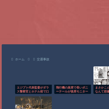
ホーム
交通事故
エジプト代表監督がダラ
飛行機の座席で長いポニ
まさかこ
ス警察官とホテル前で口
ーテールが後席モニター
なんて想
論に！！
を塞ぐ迷惑行為！！
うから