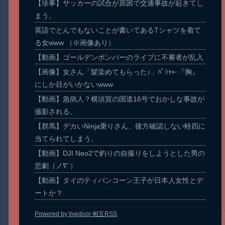
【珍事】サッカーの試合が原因で交通事故が起きてし
まう。
英語でとんでもないことが書いてあるTシャツを着て
る女www （※画像あり）
【動画】ゴールデンボンバーのライブに不審者が乱入
【画像】女さん「髪染めてもらった♪」ﾊﾟｼｬ⇠『胸』
にしか目がいかないwww
【動画】急病人？横須賀の国道16号でおかしな事故が
撮影される。
【群馬】デカいNinja乗りさん、後方確認しない軽四に
当てられてしまう。
【動画】DJI Neo2で釣りの自撮りをしようとした男の
悲劇（ノ∇`）
【動画】タイのティパンコーン王子が日本人女性とデ
ートか？
Powered by livedoor 相互RSS