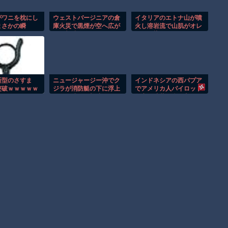
がワニを枕にし
ウェストバージニアの倉
イタリアのエトナ山が噴
まさかの瞬
庫火災で黒煙が空へ広が
火し溶岩流で山肌がオレ
る衝撃映像！！
ンジに染まる！！
新型のさすま
ニュージャージー沖でク
インドネシアの西パプア
突破ｗｗｗｗｗ
ジラが消防艇の下に浮上
でアメリカ人パイロット
し船が沈む衝撃映像！！
殺害を武装組織が主張。