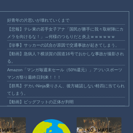
好青年の片思いが壊れていくまで
【悲報】テレ東の若手女子アナ「国民が勝手に我々取材陣にカ
メラを向けるな！」→何様のつもりだと炎上ｗｗｗｗｗｗ
【珍事】サッカーの試合が原因で交通事故が起きてしまう。
【動画】急病人？横須賀の国道16号でおかしな事故が撮影され
る。
Amazon「マンガ毎週末セール（50%還元）」アツいスポーツ
マンガ祭り最終日到来！！！
【群馬】デカいNinja乗りさん、後方確認しない軽四に当てられ
てしまう。
【動画】ビッグフットの正体が判明
【動画】DJI Neo2で釣りの自撮りをしようとした男の悲劇（ノ
∇`）
【動画】タイのティパンコーン王子が日本人女性とデートか？