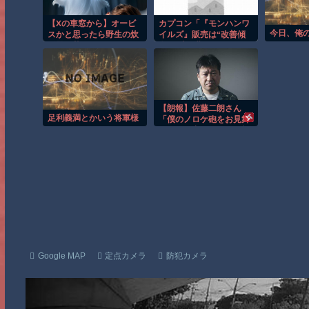
【Xの車窓から】オービ
カプコン「『モンハンワ
今日、俺
スかと思ったら野生の炊
イルズ』販売は“改善傾
飯器で草 ほか
向”―中長期でワールド
超え目指す」
【朗報】佐藤二朗さん
足利義満とかいう将軍様
「僕のノロケ砲をお見舞
いする」妻とのハグを報
告ｗｗｗｗｗｗｗｗｗｗ
Google MAP
定点カメラ
防犯カメラ