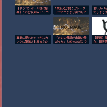
【ドラゴンボール世代歓
3歳女児が開くガレージ
若いカバ
喜】これは反則ｗ ピッコ
ドアにつかまり宙づりに
てしまう
ロ大魔王のエッグスタン
なる危険な瞬間！！
間！！
ドが欲しすぎる！
裏庭に現れたクマがスカ
「カレの母親が未婚の母
【動画】
ンクに撃退されるまさか
だった」と知っただけで
た、限界
の瞬間！！
別れを決意した私。理由
ｗ
がヤバすぎたｗｗｗｗ