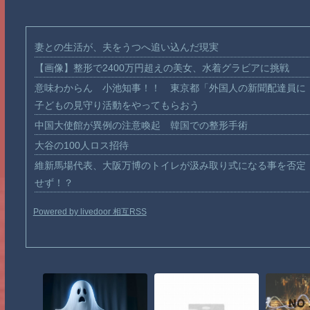
妻との生活が、夫をうつへ追い込んだ現実
【画像】整形で2400万円超えの美女、水着グラビアに挑戦
意味わからん 小池知事！！ 東京都「外国人の新聞配達員に
子どもの見守り活動をやってもらおう
中国大使館が異例の注意喚起 韓国での整形手術
大谷の100人ロス招待
維新馬場代表、大阪万博のトイレが汲み取り式になる事を否定
せず！？
Powered by livedoor 相互RSS