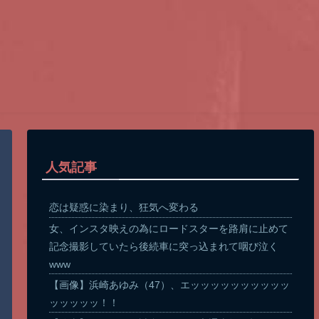
人気記事
恋は疑惑に染まり、狂気へ変わる
女、インスタ映えの為にロードスターを路肩に止めて
記念撮影していたら後続車に突っ込まれて咽び泣く
www
【画像】浜崎あゆみ（47）、エッッッッッッッッッッ
ッッッッッ！！