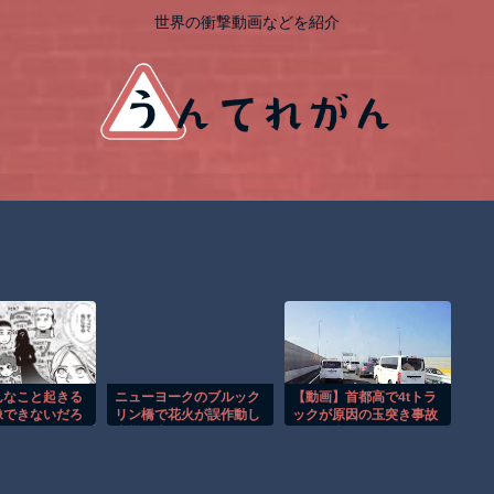
世界の衝撃動画などを紹介
んなこと起きる
ニューヨークのブルック
【動画】首都高で4tトラ
像できないだろ
リン橋で花火が誤作動し
ックが原因の玉突き事故
火災発生！！
に巻き込まれた軽バンの
車載。