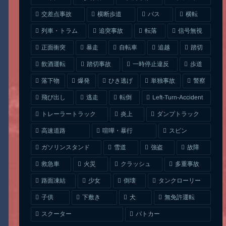
交差点事故
横断歩道
バス
横転
列車・トラム
追突事故
信号無視
転落
正面衝突
自転車
暴走
追越
踏切
一時停止違反
飲酒運転
踏切事故
歩道
ひき逃げ
単独事故
落下物
爆発
警察
Left-Turn-Accident
飛び出し
逃走
転倒
トレーラートラック
ダンプトラック
炎上
喧嘩・暴行
高速道路
スピン
ガソリンスタンド
雪道
強盗
故障
クラッシュ
多重事故
救急車
火災
タンクローリー
路面凍結
少女
倒壊
無免許運転
下敷き
子供
犬
スクーター
パトカー