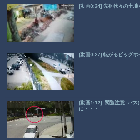
[動画0:24] 先祖代々の
[動画0:27] 転がるビ
[動画1:12] -閲覧注意
に・・・