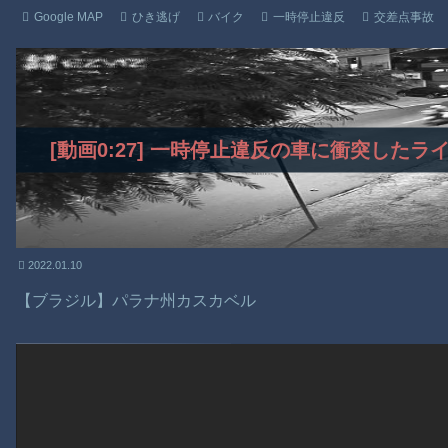
Google MAP
ひき逃げ
バイク
一時停止違反
交差点事故
[動画0:27] 一時停止違反の車に衝突した
2022.01.10
【ブラジル】パラナ州カスカベル