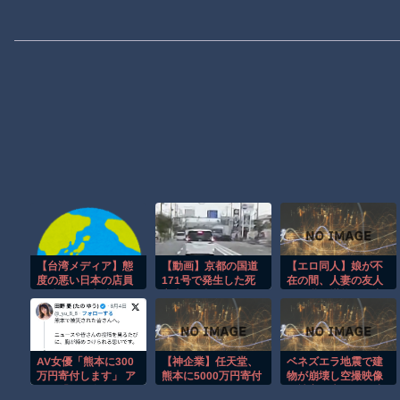
【台湾メディア】態
【動画】京都の国道
【エロ同人】娘が不
度の悪い日本の店員
171号で発生した死
在の間、人妻の友人
を黙らせる方法
亡事故を記録したド
と巨乳を堪能する中
ライブレコーダー。
出しフェラと騎乗位
の密会セックスｗ
AV女優「熊本に300
【神企業】任天堂、
ベネズエラ地震で建
万円寄付します」 ア
熊本に5000万円寄付
物が崩壊し空撮映像
ンチ「汚い金ありが
に被害の大きさが映