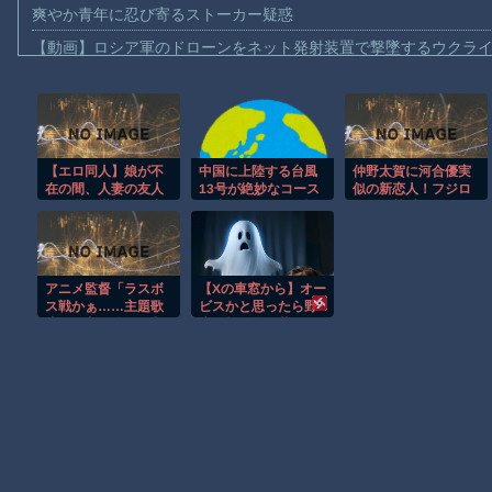
爽やか青年に忍び寄るストーカー疑惑
【動画】ロシア軍のドローンをネット発射装置で撃墜するウクラ
【動画】逃げる判断はやっ！埼玉でスマホ運転のプリウスに当て
【動画】よく助けられたな。岐阜の川で外国人が溺れてしまう事
渡邊渚さん「私がPTSDと診断された当時、世間はまだPTSDと
【エロ同人】娘が不
中国に上陸する台風
仲野太賀に河合優実
【動画】自動ドアの仕組みを理解した富山のツバメが賢い。
在の間、人妻の友人
13号が絶妙なコース
似の新恋人！フジロ
【朗報】Amazon、汗が飛び散る灼熱の「マンガ毎週末セール（5
と巨乳を堪能する中
を辿っている！と話
ックで熱愛デート！
出しフェラと騎乗位
題に、中国の重要都
【動画】高速道路を走行中の車からリアガラスが飛んでくる事故(ﾟo
の密会セックスｗ
市の上に長々と居座
り続けるルート
子供向け漫画、謎の闇の大会に参加しがち問題
で……
アニメ監督「ラスボ
【Xの車窓から】オー
【朗報】大人気漫画「GANTZ」がAmazonでなんと全巻100円ｗ
ス戦かぁ……主題歌
ビスかと思ったら野
流して主人公が1番最
生の炊飯器で草 ほ
まだ墓石があるだけマシと見るべきか。今はもう合葬墓ばかり
初に習得した技でト
か
ドメ刺したろ」
Powered by livedoor 相互RSS