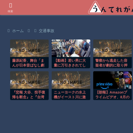
世界の衝撃動画などを紹介
検索
ホーム
交通事故
藤原紀香、舞台「ま
【動画】若い男に大
警察から逃走した容
んが日本昔ばなし劇
量に万引きされてし
疑者が劇的に取り押
場」で雪女を熱演 終
まう名古屋の古着屋
さえられる瞬間！！
盤はキャスト全員で
さん。
「にんげんっていい
な」歌唱
『悲報 大谷、投手復
ニューヨークの水上
【朗報】Amazonプ
帰を断念』と『台湾
機がイースト川に激
ライムビデオ、8月の
人、ようやく気づ
しく着水する恐怖の
配信作品が異次元の
く』ほか 8/1 ネタ
瞬間！！
凄さ！体感気温50度
越えへ