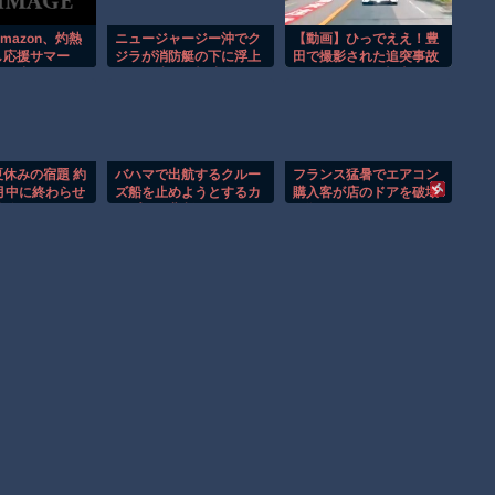
mazon、灼熱
ニュージャージー沖でク
【動画】ひっでええ！豊
し応援サマー
ジラが消防艇の下に浮上
田で撮影された追突事故
開催中
し船が沈む衝撃映像！！
のドラレコが(((ﾟДﾟ)))
休みの宿題 約
バハマで出航するクルー
フランス猛暑でエアコン
月中に終わらせ
ズ船を止めようとするカ
購入客が店のドアを破壊
実際は… ベネ
ップルの悲劇！！
し殺到！！
査