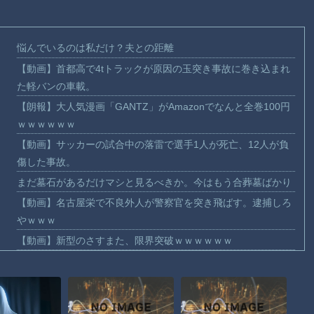
悩んでいるのは私だけ？夫との距離
【動画】首都高で4tトラックが原因の玉突き事故に巻き込まれ
た軽バンの車載。
【朗報】大人気漫画「GANTZ」がAmazonでなんと全巻100円
ｗｗｗｗｗｗ
【動画】サッカーの試合中の落雷で選手1人が死亡、12人が負
傷した事故。
まだ墓石があるだけマシと見るべきか。今はもう合葬墓ばかり
【動画】名古屋栄で不良外人が警察官を突き飛ばす。逮捕しろ
やｗｗｗ
【動画】新型のさすまた、限界突破ｗｗｗｗｗｗ
【話題】河内長野市で警官が包丁男に発砲したシーンのモザ無
し映像が公開される。
【動画】メキシコのインフルエンサー、ライブ配信中に襲撃さ