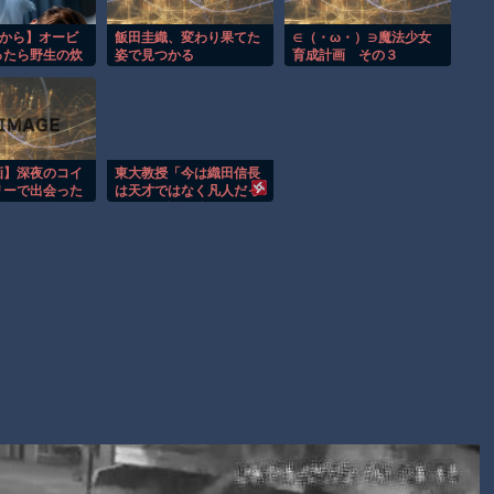
れて死亡。
【謎】広島県が頑なに「はだしのゲンコラボ喫茶」をやらない
窓から】オービ
飯田圭織、変わり果てた
∈（・ω・）∋魔法少女
ったら野生の炊
姿で見つかる
育成計画 その３
理由
 ほか
ヒロインが死ぬアニメって四月は君の嘘くらいしかないような
Powered by livedoor 相互RSS
画】深夜のコイ
東大教授「今は織田信長
リーで出会った
は天才ではなく凡人だっ
姉さんと激しく
たという説が強いがそれ
う関係ｗ
は違うと思う」