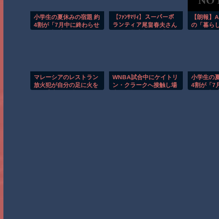
小学生の夏休みの宿題 約
【ﾌｧﾝｻﾏﾘｨ】スーパーボ
【朗報】A
4割が「7月中に終わらせ
ランティア尾畠春夫さん
の「暮ら
る」目標 実際は… ベネ
(86) が熊本入りへ「自分
Sale」を
ッセの調査
の飲む水は自分で持って
いく」「対価・飲食は一
切頂かない」
マレーシアのレストラン
WNBA試合中にケイトリ
小学生の夏
放火犯が自分の足に火を
ン・クラークへ接触し場
4割が「7
つけ逃走する瞬間！！
内が騒然！！
る」目標 
ッセの調