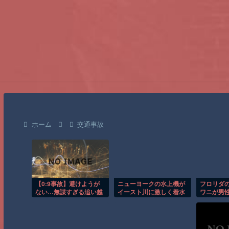
ホーム
交通事故
【0:9事故】避けようが
ニューヨークの水上機が
フロリダ
ない…無謀すぎる追い越
イースト川に激しく着水
ワニが男
しに震えた
する恐怖の瞬間！！
恐怖の瞬