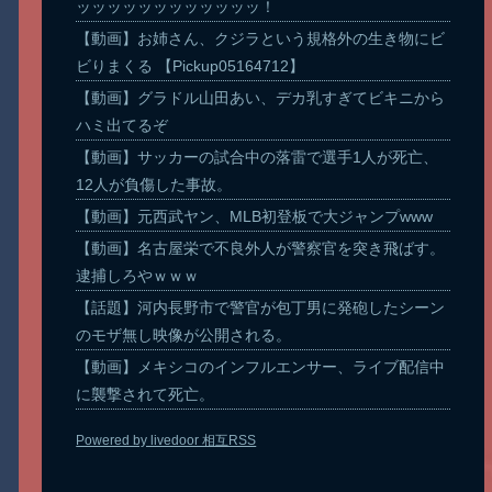
ッッッッッッッッッッッッ！
【動画】お姉さん、クジラという規格外の生き物にビ
ビりまくる 【Pickup05164712】
【動画】グラドル山田あい、デカ乳すぎてビキニから
ハミ出てるぞ
【動画】サッカーの試合中の落雷で選手1人が死亡、
12人が負傷した事故。
【動画】元西武ヤン、MLB初登板で大ジャンプwww
【動画】名古屋栄で不良外人が警察官を突き飛ばす。
逮捕しろやｗｗｗ
【話題】河内長野市で警官が包丁男に発砲したシーン
のモザ無し映像が公開される。
【動画】メキシコのインフルエンサー、ライブ配信中
に襲撃されて死亡。
Powered by livedoor 相互RSS