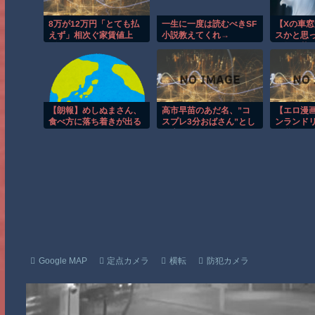
8万が12万円「とても払
一生に一度は読むべきSF
【Xの車
えず」相次ぐ家賃値上
小説教えてくれ→
スかと思
げ、どうすれば・・・？
飯器で草
【朗報】めしぬまさん、
高市早苗のあだ名、”コ
【エロ漫
食べ方に落ち着きが出る
スプレ3分おばさん”とし
ンランド
て広まるwww
巨乳のお
惹かれあ
Google MAP
定点カメラ
横転
防犯カメラ