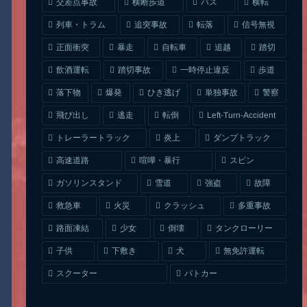
交差点事故
横断歩道
バス
横転
列車・トラム
追突事故
信号無視
転落
正面衝突
自転車
暴走
追越
踏切
一時停止違反
飲酒運転
踏切事故
歩道
ひき逃げ
単独事故
落下物
爆発
警察
Left-Turn-Accident
飛び出し
逃走
転倒
トレーラートラック
ダンプトラック
炎上
喧嘩・暴行
高速道路
スピン
ガソリンスタンド
雪道
強盗
故障
クラッシュ
多重事故
救急車
火災
タンクローリー
路面凍結
少女
倒壊
無免許運転
下敷き
子供
犬
スクーター
パトカー