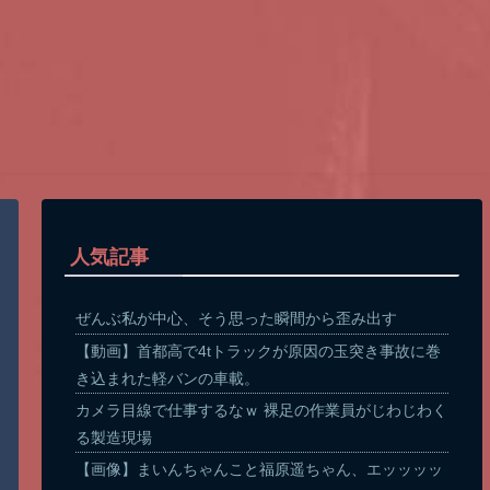
人気記事
ぜんぶ私が中心、そう思った瞬間から歪み出す
【動画】首都高で4tトラックが原因の玉突き事故に巻
き込まれた軽バンの車載。
カメラ目線で仕事するなｗ 裸足の作業員がじわじわく
る製造現場
【画像】まいんちゃんこと福原遥ちゃん、エッッッッ