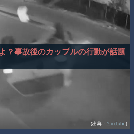
グかよ？事故後のカップルの行動が話題
(出典：
YouTube
)