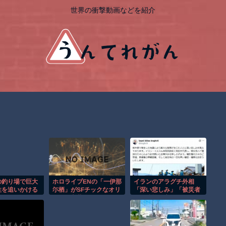
世界の衝撃動画などを紹介
の釣り場で巨大
ホロライブENの「一伊那
イランのアラグチ外相
性を追いかける
尓栖」がSFチックなオリ
「深い悲しみ」「被災者
間！！
ジナル衣装をまとったフ
とご遺族に心よりお見舞
ィギュアとなってデザイ
い」…熊本地震うけ日本
ンココから登場
語でメッセージ