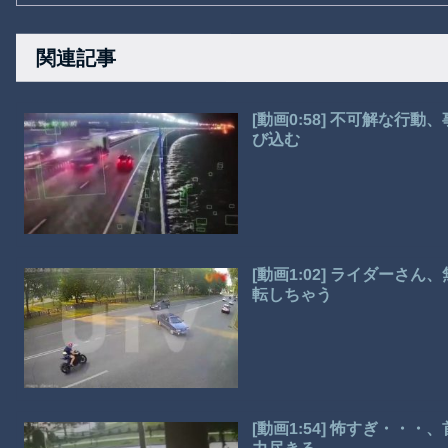
関連記事
[動画0:58] 不可解な
び込む
[動画1:02] ライダー
転しちゃう
[動画1:54] 怖すぎ・