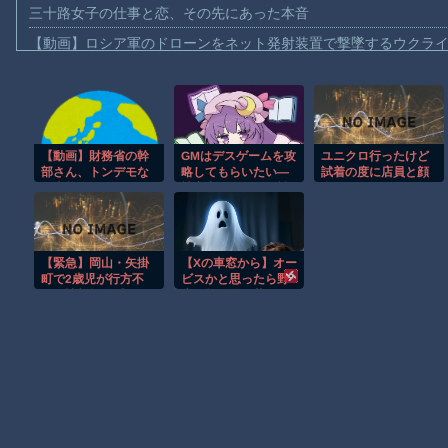
三十路女子の仕事と恋、その先にあった本音
【動画】ロシア軍のドローンをネット発射装置で撃墜するウクラ
【動画】逃げる判断はやっ！埼玉でスマホ運転のプリウスに当て
【動画】よく助けられたな。岐阜の川で外国人が溺れてしまう事
渡邊渚さん「私がPTSDと診断された当時、世間はまだPTSDと
【動画】財務省の幹
GMはデスゲームを攻
ユニクロ行ったけど
【動画】自動ドアの仕組みを理解した富山のツバメが賢い。
部さん、トンデモな
略してもらいたい―
試着の度に店員と顔
【朗報】Amazon、汗が飛び散る灼熱の「マンガ毎週末セール（5
い事態に発展してし
被害者たちの頭脳戦
合わせるのなに？
まう…
― 第150話前編
【動画】高速道路を走行中の車からリアガラスが飛んでくる事故(ﾟo
子供向け漫画、謎の闇の大会に参加しがち問題
【緊急】岡山・矢掛
【Xの車窓から】オー
【朗報】大人気漫画「GANTZ」がAmazonでなんと全巻100円ｗ
町で2歳児が行方不
ビスかと思ったら野
明 情報提供呼びか
生の炊飯器で草 ほ
まだ墓石があるだけマシと見るべきか。今はもう合葬墓ばかり
け
か
Powered by livedoor 相互RSS