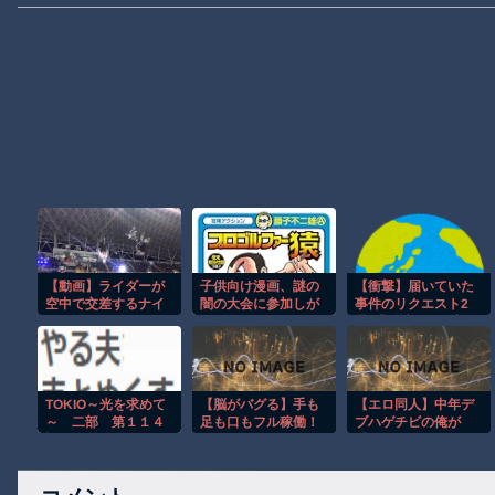
【動画】ライダーが
子供向け漫画、謎の
【衝撃】届いていた
空中で交差するナイ
闇の大会に参加しが
事件のリクエスト2
トロサーカスのスタ
ち問題
選!「阪神ファン刺殺
ントがクレイジー。
事件」「屋根を貫通
して死亡した男性」
TOKIO～光を求めて
【脳がバグる】手も
【エロ同人】中年デ
～ 二部 第１１４
足も口もフル稼働！
ブハゲチビの俺が
話
ワンマンバンドが異
『アイドルマスタ
次元すぎたｗ
ー』の 水瀬伊織を催
●NTRしちゃお
#8230;