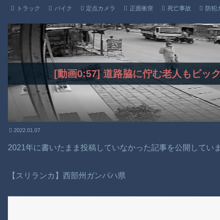
トラック
バイク
定点カメラ
正面衝突
死亡事故
防犯
[動画0:57] 道路脇に佇む老人もビ
2022.01.07
2021年に書いたまま投稿していなかった記事を公開してい
【スリランカ】西部州ガンパハ県