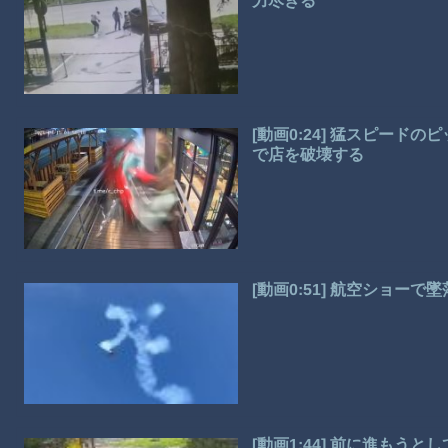
力尽きる
[動画0:24] 猛スピー
で店を破壊する
[動画0:51] 航空ショー
[動画1:44] 前に進も