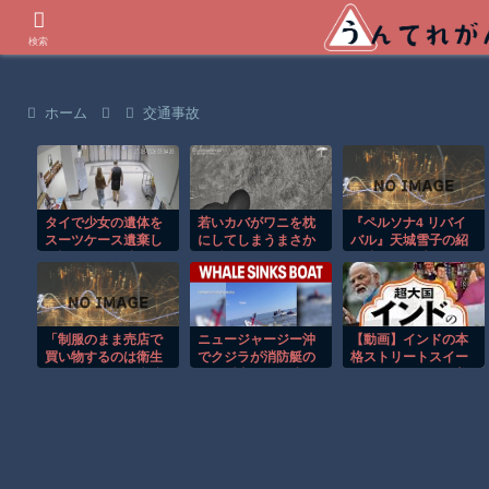
世界の衝撃動画などを紹介
検索
ホーム
交通事故
タイで少女の遺体を
若いカバがワニを枕
『ペルソナ4 リバイ
スーツケース遺棄し
にしてしまうまさか
バル』天城雪子の紹
た疑いの男が映る監
の瞬間！！
介映像が可愛い！し
視映像。
っかり者なのに“天然
気味"なギャップ…幼
馴染・千枝に助けら
れる姿にも注目
「制服のまま売店で
ニュージャージー沖
【動画】インドの本
買い物するのは衛生
でクジラが消防艇の
格ストリートスイー
的にダメだ」と病院
下に浮上し船が沈む
ツ、これはマジで美
の意見箱にクレー
衝撃映像！！
味そうな雰囲気
ム、そこで制服のま
ま売店使用が