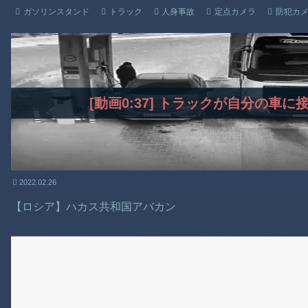
ガソリンスタンド
トラック
人身事故
定点カメラ
防犯カ
[動画0:37] トラックが自分の車
2022.02.26
【ロシア】ハカス共和国アバカン