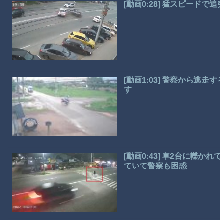
[動画0:28] 猛スピード
[動画1:03] 警察から
す
[動画0:43] 車2台に轢
ていて警察も困惑