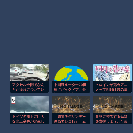
アクセル全開でなん
中国製ルーター20機
ヒロインが死ぬアニ
とか流れについてい
種にバックドア、外
メって四月は君の嘘
けるホンダ・アクテ
部から完全制御のお
くらいしかないよう
ィの動画が人気に。
それ
な
ドイツの湖上に巨大
「週間少年サンデー
育児に苦労する母親
な水上竜巻が発生し
漫画でシコれ」←ム
を支援しようとた某
周囲が騒然！！
ズい
企業、あっち系の連
中の総攻撃を食らっ