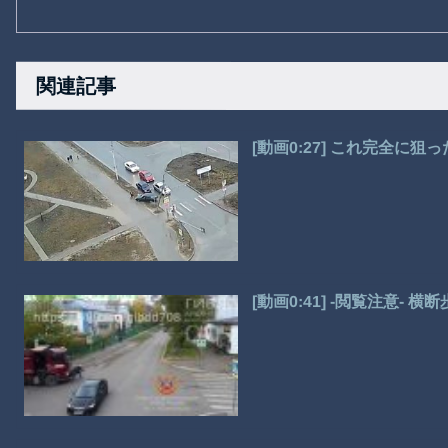
関連記事
[動画0:27] これ完全に
[動画0:41] -閲覧注意-