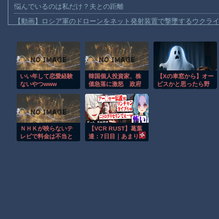
悩んでいるのは私だけ？夫との距離
【動画】ロシア軍のドローンをネット発射装置で撃墜するウクラ
【動画】逃げる判断はやっ！埼玉でスマホ運転のプリウスに当て
【動画】よく助けられたな。岐阜の川で外国人が溺れてしまう事
渡邊渚さん「私がPTSDと診断された当時、世間はまだPTSDと
いい年して恋愛経験
韓国個人投資家、株
【Xの車窓から】オー
【動画】自動ドアの仕組みを理解した富山のツバメが賢い。
ないやつwww
価急落に激怒 政府
ビスかと思ったら野
【朗報】Amazon、汗が飛び散る灼熱の「マンガ毎週末セール（5
に怒り
生の炊飯器で草 ほ
か
【動画】高速道路を走行中の車からリアガラスが飛んでくる事故(ﾟo
子供向け漫画、謎の闇の大会に参加しがち問題
ＮＨＫが映らないテ
【VCR RUST】葛葉
【朗報】大人気漫画「GANTZ」がAmazonでなんと全巻100円ｗ
レビで料金は不当と
達：7日目｜あまりに
主張していた主婦の
生々しすぎる陰キャ
まだ墓石があるだけマシと見るべきか。今はもう合葬墓ばかり
裁判が……
ムーブでギャルをガ
チ困惑
Powered by livedoor 相互RSS