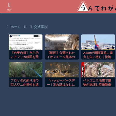
世界の衝撃動画などを紹介
検索
ホーム
交通事故
【自業自得】自主的
【動画】公開された
A380が着陸直前に揚
にアフリカ移民を受
イオンモール熊本の
力を失い激しく接地
け入れたスペインの
内部がエグい。
する衝撃の瞬間！！
左派活動家の末路
フロリダの釣り場で
『ハッピーバースデ
ベネズエラ地震で建
巨大ワニが男性を追
ー！別れ話はなしに
物が崩壊し空撮映像
いかける恐怖の瞬
して僕らの門出をお
に被害の大きさが映
間！！
祝いしよう！』元彼
る。
からメールが来たん
だが…そこには衝撃
の内容が