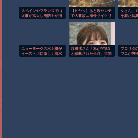
スペインやフランスで山
【ヒヤッ】あと数センチ
女さん、
火事が拡大し消防士が消
で大事故…海外サイクリ
を着た写
火活動！！
ストの無謀すぎる走りが
かれるｗ
レベチｗ
ニューヨークの水上機が
渡邊渚さん「私がPTSD
フロリダ
イースト川に激しく着水
と診断された当時、世間
ワニが男
する恐怖の瞬間！！
はまだPTSDという言葉
恐怖の瞬
は浸透されていませんで
した」