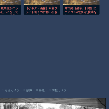
お前らがメイドイン韓国で認めてるもの 「キムチ」あと3つ
は？
一般常識がエッ
【小ネタ・画像】水着ブ
高市終日皇帝、日曜日に
みたいになって
ライト引くのに怖い引き
エアコンの効いた快適な
AmazonのアツさMax！心も踊る「マンガ毎週末セール（50%
デジタル特装
を見せる土師亜文さん
部屋で終日過ごす！ 一
NZA特装版】
他ウマ娘・競馬小ネタま
方、熊本の避難所はエア
還元）」2日目襲来！
A限定特典イラス
とめ
コンが無かった
parrrr
Powered by livedoor 相互RSS
upjumin｜
定点カメラ
故障
暴走
防犯カメラ