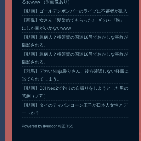
る女www （※画像あり）
【動画】ゴールデンボンバーのライブに不審者が乱入
【画像】女さん「髪染めてもらった♪」ﾊﾟｼｬ⇠『胸』
にしか目がいかないwww
【動画】急病人？横須賀の国道16号でおかしな事故が
撮影される。
【動画】急病人？横須賀の国道16号でおかしな事故が
撮影される。
【群馬】デカいNinja乗りさん、後方確認しない軽四に
当てられてしまう。
【動画】DJI Neo2で釣りの自撮りをしようとした男の
悲劇（ノ∇`）
【動画】タイのティパンコーン王子が日本人女性とデ
ートか？
Powered by livedoor 相互RSS