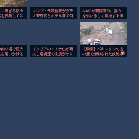
ミニ過ぎる浴衣
エジプト代表監督がダラ
A380が着陸直前に揚力
真を投稿して叩
ス警察官とホテル前で口
を失い激しく接地する衝
ｗｗｗ
論に！！
撃の瞬間！！
の釣り場で巨大
イタリアのエトナ山が噴
【動画】パキスタンの山
性を追いかける
火し溶岩流で山肌がオレ
の麓で撮影された鉄砲水
間！！
ンジに染まる！！
が地獄すぎる。