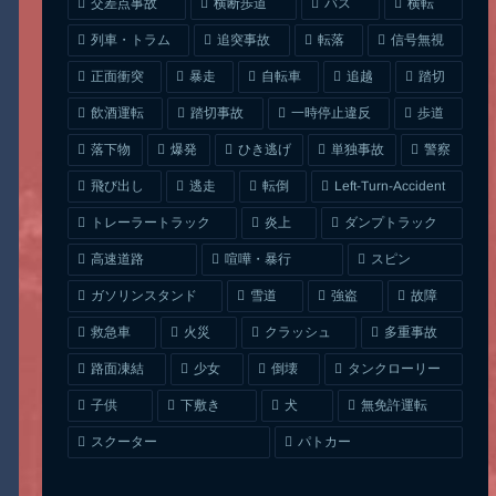
交差点事故
横断歩道
バス
横転
列車・トラム
追突事故
信号無視
転落
正面衝突
自転車
暴走
追越
踏切
一時停止違反
飲酒運転
踏切事故
歩道
ひき逃げ
単独事故
落下物
爆発
警察
Left-Turn-Accident
飛び出し
逃走
転倒
トレーラートラック
ダンプトラック
炎上
喧嘩・暴行
高速道路
スピン
ガソリンスタンド
雪道
強盗
故障
クラッシュ
多重事故
救急車
火災
タンクローリー
路面凍結
少女
倒壊
無免許運転
下敷き
子供
犬
スクーター
パトカー