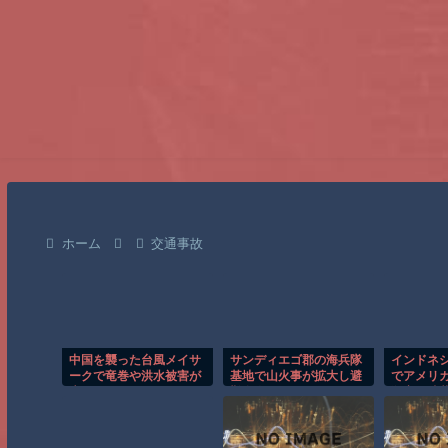
ホーム
交通事故
中国を襲った台風メイサ
サンディエゴ郡の海兵隊
インドネ
ークで竜巻や洪水被害が
基地で山火事が拡大し避
でアメリ
広がる！！
難命令！！
殺害を武