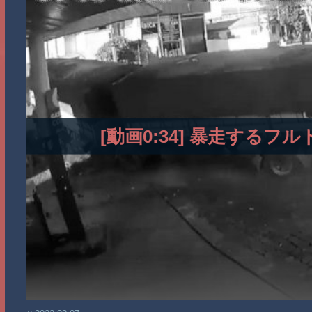
[動画0:34] 暴走する