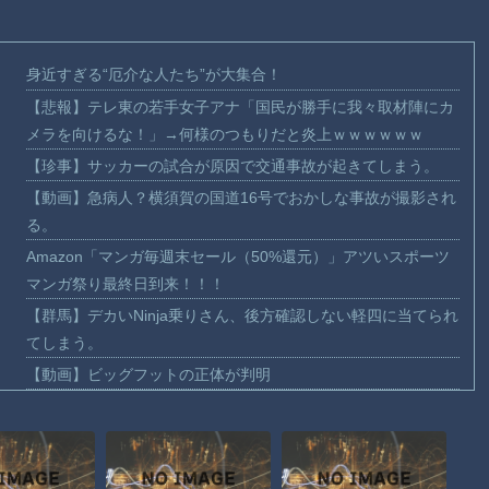
身近すぎる“厄介な人たち”が大集合！
【悲報】テレ東の若手女子アナ「国民が勝手に我々取材陣にカ
メラを向けるな！」→何様のつもりだと炎上ｗｗｗｗｗｗ
【珍事】サッカーの試合が原因で交通事故が起きてしまう。
【動画】急病人？横須賀の国道16号でおかしな事故が撮影され
る。
Amazon「マンガ毎週末セール（50%還元）」アツいスポーツ
マンガ祭り最終日到来！！！
【群馬】デカいNinja乗りさん、後方確認しない軽四に当てられ
てしまう。
【動画】ビッグフットの正体が判明
【動画】DJI Neo2で釣りの自撮りをしようとした男の悲劇（ノ
∇`）
【動画】タイのティパンコーン王子が日本人女性とデートか？