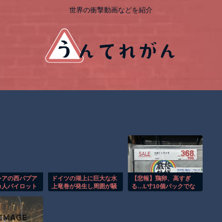
世界の衝撃動画などを紹介
シアの西パプア
ドイツの湖上に巨大な水
【悲報】鶏卵、高すぎ
カ人パイロット
上竜巻が発生し周囲が騒
る…L寸10個パックでな
装組織が主張。
然！！
んと税込398円へ