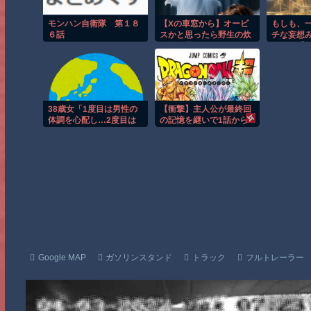
モンハン自衛隊 第１８
【Xの車窓から】オービ
もしも、
６話
スかと思ったら野生の炊
チな妄想
飯器で草 ほか
いたら【
版】【FA
【FANZ
ト付き】2｜
potatoso
Rush！
38歳女「1度目は男性の
【衝撃】主人公が最終回
体調を心配し…2度目は
の記憶を継いで1話から
行くあてがなくなり…」
始めたら面白そうな作品
36歳男性にストーカー
ｗｗｗ
Google MAP
ガソリンスタンド
トラック
フルトレーラー