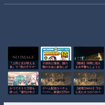
『上田と女が吠える
子供向け漫画、謎の
【動画】仲間に花火
夜』で “男の子ママ”
闇の大会に参加しが
を水平撃ちしようと
が子育ての強烈エピ
ち問題
して障害を負ったか
ソード披露も…「性
もしれない事故。
別で決めんな」一部
視聴者から違和感
かつて６５０万部を
ゲーム配信ユーチュ
【破壊力MAX】下か
誇った「週刊少年ジ
ーバー…家賃8万円の
ら見たネコのペロペ
ャンプ」、発行部数
部屋で深夜配信→管
ロが反則級にかわい
が初の100万部割れ
理会社から厳重注意
いｗ
されてお気持ち表明