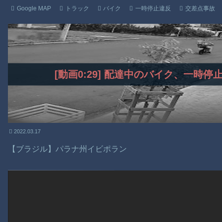
Google MAP
トラック
バイク
一時停止違反
交差点事故
[動画0:29] 配達中のバイク、一時
2022.03.17
【ブラジル】パラナ州イビポラン