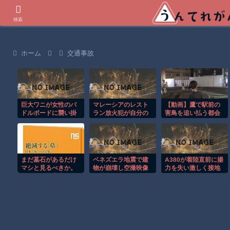
世界の衝撃動画などを紹介
検索
ホーム
交通事故
巨大ワニが女性のパ
マレーシアのレスト
【動画】鷹で駅前の
ドルボードに襲い掛
ラン放火犯が自分の
害鳥を追い払う都会
かる恐怖の瞬間！！
足に火をつけ逃走す
の鷹匠が格好いいｗ
る瞬間！！
ｗｗｗ
まだ墓石があるだけ
ベネズエラ地震で建
A380が着陸直前に揚
マシと見るべきか。
物が崩壊し空撮映像
力を失い激しく接地
今はもう合葬墓ばか
に被害の大きさが映
する衝撃の瞬間！！
り
る。