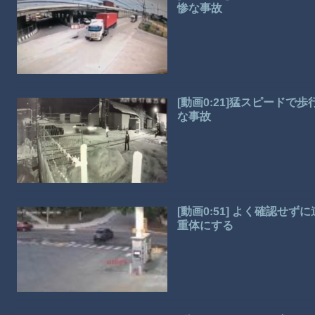
惨な事故
[動画0:21]猛スピード
な事故
[動画0:51] よく確認
重体にする