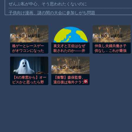
ぜんぶ私が中心、そう思われたくないのに
子供向け漫画、謎の闇の大会に参加しがち問題
【動画】ロシアの空挺兵、パラシュートが開かずに墜落してしま
【動画】両方馬鹿（笑）ミニストップでトラックと衝突したドラレ
【動画】地震発生時の熊本総合病院の手術室の様子が(((ﾟДﾟ)))
格ゲーとレースゲー
袁文才と王佐はなぜ
仲良し夫婦共働き子
【動画】野菜売りのおじさんにドローンを特攻させるおそロシア
がオワコンになった
殺されたのか——井
供なし←これが最強
【動画】首都高で4tトラックが原因の玉突き事故に巻き込まれた
理由
岡山に協力した「土
なんじゃね？
匪」の末路
【朗報】大人気漫画「GANTZ」がAmazonでなんと全巻100円ｗ
まだ墓石があるだけマシと見るべきか。今はもう合葬墓ばかり
【Xの車窓から】オー
【衝撃】森保監督、
【動画】新型のさすまた、限界突破ｗｗｗｗｗｗ
ビスかと思ったら野
退任後は海外クラブ
生の炊飯器で草 ほ
の監督挑戦？「視野
【謎】広島県が頑なに「はだしのゲンコラボ喫茶」をやらない理
か
には入れています」
Powered by livedoor 相互RSS