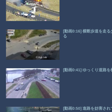
[動画0:16] 横断歩道
る
[動画0:41] ゆっくり道
[動画0:50] 進路を妨