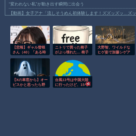
“変われない私”が動き出す瞬間に出会う
【動画】女子アナ「流しそうめん初体験します！ズズッズッ…ズ
【動画】迎撃ミサイルを避けながら船舶にドローンを突撃させる
【動画】大阪のゲリラ豪雨を生駒山の山頂から撮影したビデオが
【動画】イッヌ、煽ってしまう
【悲報】ギャル曽根
ニトリで買った椅子
大野智、ワイルドな
【動画】ゴルフ中の嵐を撮影していた男性が雷に打たれる事故。
さん（40）「ある時
がぶっ壊れた… 椅子
ヒゲ姿で加藤シゲア
【画像】地球上で最も珍しい茶色いパンダｗｗｗ
から突然体質が変わ
底の鋼部分が綺麗に
キのインスタに降
り『食べたら食べた
割れた…
臨！本人以外のSNS
【動画】これは怖い。三重の国道23号で撮影された避けようがな
分太る』ようになっ
では初？【画像】
た」ｗｗｗｗｗｗｗ
【動画】バイクの少年を無理やり止めるパトカーが怖いｗｗｗｗ
ｗｗｗ
【Xの車窓から】オー
台風13号は中国大陸
【悲報】テレ東の若手女子アナ「国民が勝手に我々取材陣にカメ
ビスかと思ったら野
に行ったけど、15号
生の炊飯器で草 ほ
の予想進路…なんだ
ｗｗｗｗ
か
これ？ [8/8]
Amazon「マンガ毎週末セール（50%還元）」アツいスポーツマ
Powered by livedoor 相互RSS