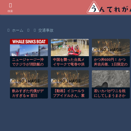
世界の衝撃動画などを紹介
検索
ホーム
交通事故
ニュージャージー沖
中国を襲った台風メ
かつ丼600円！ かつ
でクジラが消防艇の
イサークで竜巻や洪
丼吉兵衛、1日限定の
下に浮上し船が沈む
水被害が広がる！！
感謝祭
衝撃映像！！
飲みすぎた代償がデ
【動画】イコールラ
若いカバがワニを枕
カすぎるｗ 翌日
ブアイドルさん、素
にしてしまうまさか
100％後悔する誕生
のテンションが怖す
の瞬間！！
日パーティー
ぎると話題ｗｗｗｗ