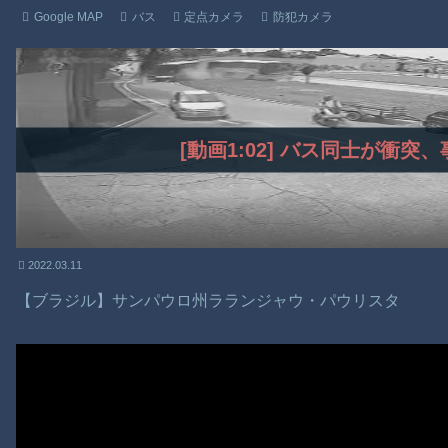
Google MAP
バス
定点カメラ
防犯カメラ
[動画1:02] バス同士が衝突
2022.03.11
【ブラジル】サンパウロ州ラランジャウ・パウリスタ