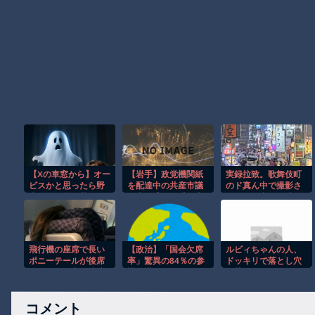
【Xの車窓から】オー
【岩手】政党機関紙
実録拉致。歌舞伎町
ビスかと思ったら野
を配達中の共産市議
のド真ん中で撮影さ
生の炊飯器で草 ほ
が当て逃げ…乗用車
れた拉致事件の映像
か
で民家フェンス接
がこちら。
触、手で押し戻し通
報せず次の配達先
へ 宮古
飛行機の座席で長い
【政治】「国会欠席
ルビィちゃんの人、
ポニーテールが後席
率」驚異の84％の参
ドッキリで落とし穴
モニターを塞ぐ迷惑
議院議員がいた…！
に落とされるｗｗｗ
行為！！
本会議31回で出席わ
ｗ
ずか５回、”国会の欠
コメント
席王”と呼ばれる「自