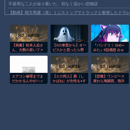
不器用な二人が辿り着いた、切なく温かい恋物語
【動画】両方馬鹿（笑）ミニストップでトラックと衝突したドラレ
【動画】地震発生時の熊本総合病院の手術室の様子が(((ﾟДﾟ)))
【動画】野菜売りのおじさんにドローンを特攻させるおそロシア
【動画】首都高で4tトラックが原因の玉突き事故に巻き込まれた
【画像】松本人志さ
【Xの車窓から】オー
『バンドリ！ ゆめ∞
【朗報】大人気漫画「GANTZ」がAmazonでなんと全巻100円ｗ
ん、大勢の若いファ
ビスかと思ったら野
みた』8話感想 みゅ
【動画】サッカーの試合中の落雷で選手1人が死亡、12人が負傷し
ンに囲まれてご満悦
生の炊飯器で草 ほ
ーたいぷ解散の危
wwwwwwwwwwww
か
機！？
まだ墓石があるだけマシと見るべきか。今はもう合葬墓ばかり
ww
【動画】新型のさすまた、限界突破ｗｗｗｗｗｗ
エアコン修理までま
【エロ同人】屍（し
【悲報】ワンピース
【謎】広島県が頑なに「はだしのゲンコラボ喫茶」をやらない理
だかかるんやがハッ
かばね）が女性を●す
麦わら海賊団、指示
カ油で凌ぐしかない
街で、私は変身する
待ち人間の無能を船
ヒロインが死ぬアニメって四月は君の嘘くらいしかないような
のか…？?「キンキン
―警視庁特捜係・ミ
に乗せてしまう…
タマタマに塗りたく
ニスカ仮面#8230;
って扇風機に当たれ
Powered by livedoor 相互RSS
ば冷える」