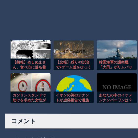
【朗報】めしぬまさ
【悲報】残り43試合
韓国海軍の護衛艦
ん、食べ方に落ち着
で7ゲーム差をひっく
「大田」がリムパッ
きが出る
り返すのって難し
ク演習で「海のトッ
い？ｗｗｗｗｗｗｗ
プガン」に選ばれ
ｗｗｗ
る…「世宗大王」以
来16年ぶり栄
ガソリンスタンドで
イオンの例のテナン
あなたの中のイケメ
助けを求めた女性が
トが虚偽報告で遺族
ンナンバーワンは？
連れ去られる瞬
を誤魔化そうとした
間！！
疑惑が浮上、「荷物
を取りに戻りたい」
コメント
と申し出があったと
説明するも……