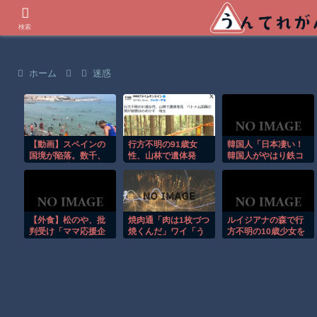
世界の衝撃動画などを紹介
検索
ホーム
迷惑
【動画】スペインの
行方不明の91歳女
韓国人「日本凄い！
国境が陥落。数千、
性、山林で遺体発
韓国人がやはり鉄コ
数万の不法移民が押
見 ベトナム国籍の
ン筋クリートの国だ
し寄せる。
男が殺害ほのめか
ねと言ってる事」
す 埼玉
【外食】松のや、批
焼肉通「肉は1枚づつ
ルイジアナの森で行
判受け「ママ応援企
焼くんだ」ワイ「う
方不明の10歳少女を
画」から「夏休み企
わあ、出た?」
ドローンが発見！！
画」へ変更！「どな
たでもご利用できま
す」