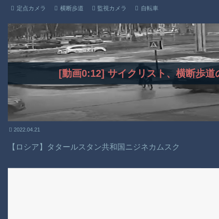
定点カメラ
横断歩道
監視カメラ
自転車
[動画0:12] サイクリスト、横断
2022.04.21
【ロシア】タタールスタン共和国ニジネカムスク