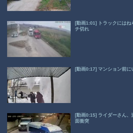
[動画1:01] トラック
チ切れ
[動画0:17] マンション
[動画0:15] ライダー
面衝突