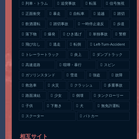
列車・トラム
追突事故
信号無視
転落
正面衝突
自転車
暴走
追越
踏切
一時停止違反
飲酒運転
踏切事故
歩道
ひき逃げ
単独事故
落下物
爆発
警察
Left-Turn-Accident
飛び出し
逃走
転倒
トレーラートラック
ダンプトラック
炎上
喧嘩・暴行
高速道路
スピン
ガソリンスタンド
雪道
強盗
故障
クラッシュ
多重事故
救急車
火災
タンクローリー
路面凍結
少女
倒壊
無免許運転
下敷き
子供
犬
スクーター
パトカー
相互サイト