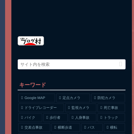
キーワード
Google MAP
定点カメラ
防犯カメラ
ドライブレコーダー
監視カメラ
死亡事故
人身事故
トラック
バイク
歩行者
交差点事故
横断歩道
バス
横転