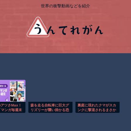
世界の衝撃動画などを紹介
のアツさMax！
森を走る自転車に巨大グ
裏庭に現れたクマがスカ
「マンガ毎週末
リズリーが襲い掛かる恐
ンクに撃退されるまさか
0%還元）」2
怖のGoPro映像！！
の瞬間！！
！