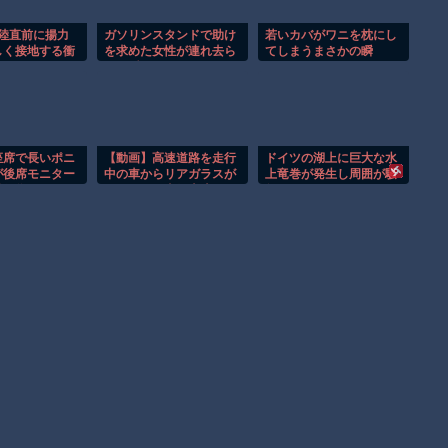
着陸直前に揚力
ガソリンスタンドで助け
若いカバがワニを枕にし
しく接地する衝
を求めた女性が連れ去ら
てしまうまさかの瞬
！！
れる瞬間！！
間！！
座席で長いポニ
【動画】高速道路を走行
ドイツの湖上に巨大な水
が後席モニター
中の車からリアガラスが
上竜巻が発生し周囲が騒
惑行為！！
飛んでくる事故(ﾟoﾟ)
然！！