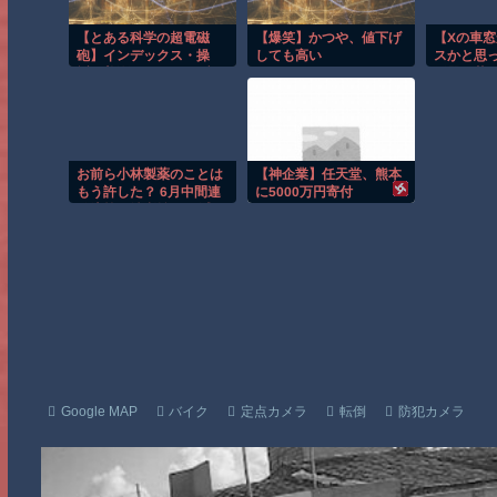
【とある科学の超電磁
【爆笑】かつや、値下げ
【Xの車
砲】インデックス・操
しても高い
スかと思
祈・美琴・黒子とラブラ
飯器で草
ブエッチする画像集
お前ら小林製薬のことは
【神企業】任天堂、熊本
もう許した？ 6月中間連
に5000万円寄付
結決算は純利益64％減、
広告再開し費用嵩む
Google MAP
バイク
定点カメラ
転倒
防犯カメラ