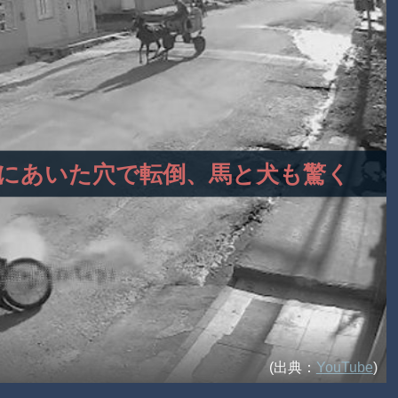
が道路にあいた穴で転倒、馬と犬も驚く
(出典：
YouTube
)