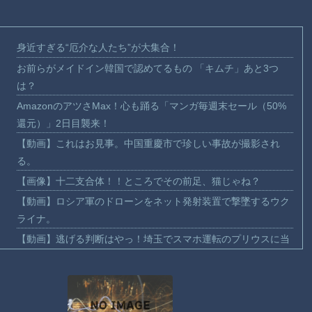
身近すぎる“厄介な人たち”が大集合！
お前らがメイドイン韓国で認めてるもの 「キムチ」あと3つ
は？
AmazonのアツさMax！心も踊る「マンガ毎週末セール（50%
還元）」2日目襲来！
【動画】これはお見事。中国重慶市で珍しい事故が撮影され
る。
【画像】十二支合体！！ところでその前足、猫じゃね？
【動画】ロシア軍のドローンをネット発射装置で撃墜するウク
ライナ。
【動画】逃げる判断はやっ！埼玉でスマホ運転のプリウスに当
て逃げされる車載。
【動画】よく助けられたな。岐阜の川で外国人が溺れてしまう
事故。