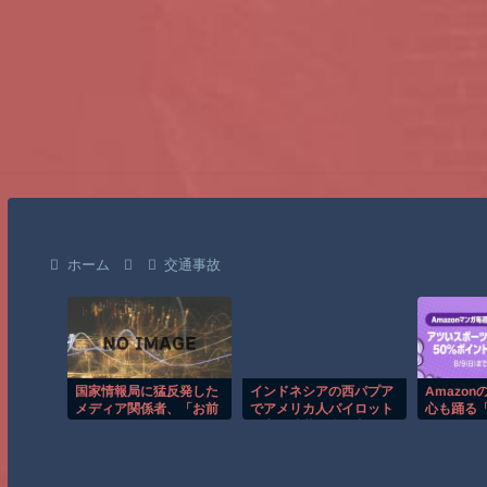
ホーム
交通事故
国家情報局に猛反発した
インドネシアの西パプア
Amazon
メディア関係者、「お前
でアメリカ人パイロット
心も踊る
みたいなのがいるから監
殺害を武装組織が主張。
セール（5
視が必要なんだろ」とツ
日目襲来
ッコミを食ら