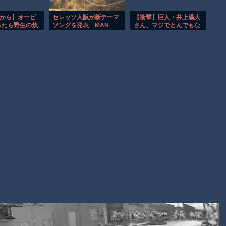
渡邊渚さん「私がPTSDと診断された当時、世間はまだPTSDと
いう言葉は浸透されていませんでした」
窓から】オービ
セレッソ大阪が新テーマ
【衝撃】巨人・井上温大
ったら野生の炊
ソングを発表 MAN
さん、マジでとんでもな
【動画】自動ドアの仕組みを理解した富山のツバメが賢い。
 ほか
WITH A
い事態にwww
MISSION「ONE」
【朗報】Amazon、汗が飛び散る灼熱の「マンガ毎週末セール
（50%還元）」を開催！
Powered by livedoor 相互RSS