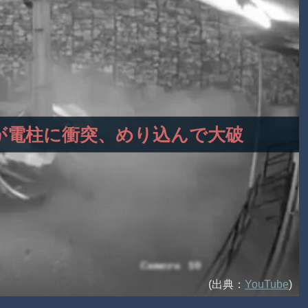
の車が電柱に衝突、めり込んで大破
(出典：
YouTube
)