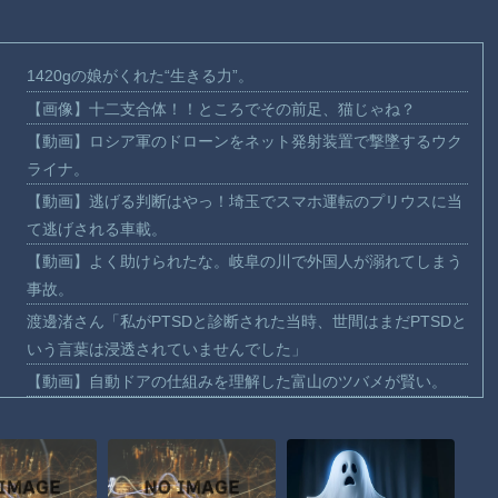
1420gの娘がくれた“生きる力”。
【画像】十二支合体！！ところでその前足、猫じゃね？
【動画】ロシア軍のドローンをネット発射装置で撃墜するウク
ライナ。
【動画】逃げる判断はやっ！埼玉でスマホ運転のプリウスに当
て逃げされる車載。
【動画】よく助けられたな。岐阜の川で外国人が溺れてしまう
事故。
渡邊渚さん「私がPTSDと診断された当時、世間はまだPTSDと
いう言葉は浸透されていませんでした」
【動画】自動ドアの仕組みを理解した富山のツバメが賢い。
【朗報】Amazon、汗が飛び散る灼熱の「マンガ毎週末セール
（50%還元）」を開催！
【動画】高速道路を走行中の車からリアガラスが飛んでくる事