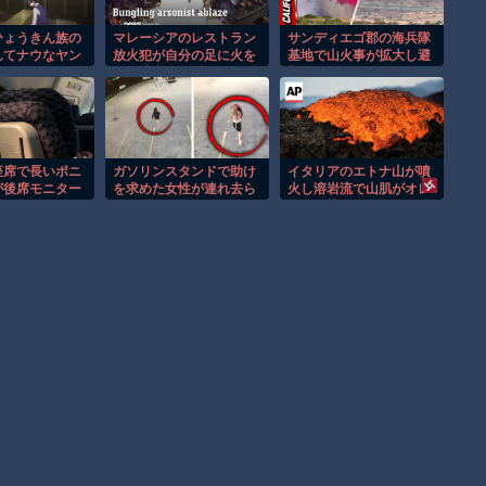
ひょうきん族の
マレーシアのレストラン
サンディエゴ郡の海兵隊
んてナウなヤン
放火犯が自分の足に火を
基地で山火事が拡大し避
んだろ
つけ逃走する瞬間！！
難命令！！
座席で長いポニ
ガソリンスタンドで助け
イタリアのエトナ山が噴
が後席モニター
を求めた女性が連れ去ら
火し溶岩流で山肌がオレ
惑行為！！
れる瞬間！！
ンジに染まる！！