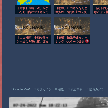
【衝撃】長嶋一茂、かま
【朗報】ヒカキンなんと
【高市円
いたち山内にブチギレて
実質200万円以上の支援
顕在か？
しまう！！！！！！
物資を寄付してしま
安進む。
う・・・
騰。大丈
【エロ漫画】小柄な彼女
【衝撃】輪堂千速がレー
と中出しを望む夜、彼女
シングマスターで爆走！
の身体が語る秘密のはだ
先輩たちと挑む最高に熱
け与えたくなる瞬間！
いレースの全貌とは？
「夏色まつり 姫森ルーナ
雪花ラミィ 」
Google MAP
定点カメラ
暴走
死亡事故
防犯カメラ