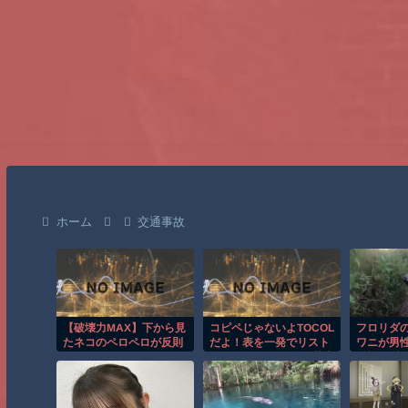
ホーム
交通事故
【破壊力MAX】下から見
コピペじゃないよTOCOL
フロリダ
たネコのペロペロが反則
だよ！表を一発でリスト
ワニが男
級にかわいいｗ
化するTOCOL関数の基本
恐怖の瞬
と実践