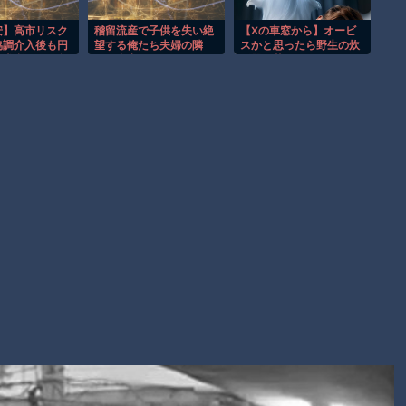
故(ﾟoﾟ)
子供向け漫画、謎の闇の大会に参加しがち問題
安】高市リスク
稽留流産で子供を失い絶
【Xの車窓から】オービ
協調介入後も円
望する俺たち夫婦の隣
スかと思ったら野生の炊
【朗報】大人気漫画「GANTZ」がAmazonでなんと全巻100円
債券利回りは急
で、出産したばかりのご
飯器で草 ほか
夫なのか？
主人が「うちの子より可
ｗｗｗｗｗｗ
愛い」とテンション爆上
げで話しかけてきた←無
Powered by livedoor 相互RSS
神経すぎるけど、誰も悪
く言えないのが苦しい