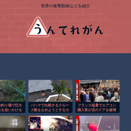
世界の衝撃動画などを紹介
の釣り場で巨大
バハマで出航するクルー
フランス猛暑でエアコン
性を追いかける
ズ船を止めようとするカ
購入客が店のドアを破壊
間！！
ップルの悲劇！！
し殺到！！