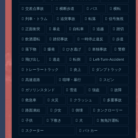
交差点事故
横断歩道
バス
横転
列車・トラム
追突事故
信号無視
転落
正面衝突
自転車
暴走
追越
踏切
一時停止違反
飲酒運転
踏切事故
歩道
ひき逃げ
単独事故
落下物
爆発
警察
Left-Turn-Accident
飛び出し
逃走
転倒
トレーラートラック
ダンプトラック
炎上
喧嘩・暴行
高速道路
スピン
ガソリンスタンド
雪道
強盗
故障
クラッシュ
多重事故
救急車
火災
タンクローリー
路面凍結
少女
倒壊
無免許運転
下敷き
子供
犬
スクーター
パトカー