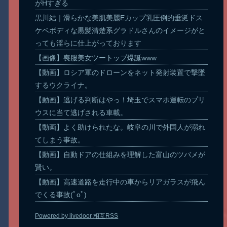
がHすぎる
黒川結｜滑らかな美肌美麗Eカップ乳圧倒的垂涎ドス
ケベボディな黒髪清楚系グラドルさんのイメージがと
っても淫らに仕上がっております
【画像】喪服美女ツートップ爆誕www
【動画】ロシア軍のドローンをネット発射装置で撃墜
するウクライナ。
【動画】逃げる判断はやっ！埼玉でスマホ運転のプリ
ウスに当て逃げされる車載。
【動画】よく助けられたな。岐阜の川で外国人が溺れ
てしまう事故。
【動画】自動ドアの仕組みを理解した富山のツバメが
賢い。
【動画】高速道路を走行中の車からリアガラスが飛ん
でくる事故(ﾟoﾟ)
Powered by livedoor 相互RSS