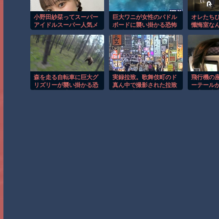
小野田紗栞ってスーパー
巨大ワニが女性のパドル
オレたち
アイドルスーパー人気メ
ボードに襲い掛かる恐怖
懺悔室な
ンになれる可能性あった
の瞬間！！
グは知ら
よな？
森を走る自転車に巨大グ
実録拉致。歌舞伎町のド
飛行機の
リズリーが襲い掛かる恐
真ん中で撮影された拉致
ーテール
怖のGoPro映像！！
事件の映像がこちら。
を塞ぐ迷