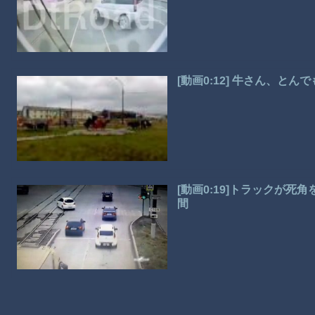
[動画0:12] 牛さん、
[動画0:19]トラックが
間