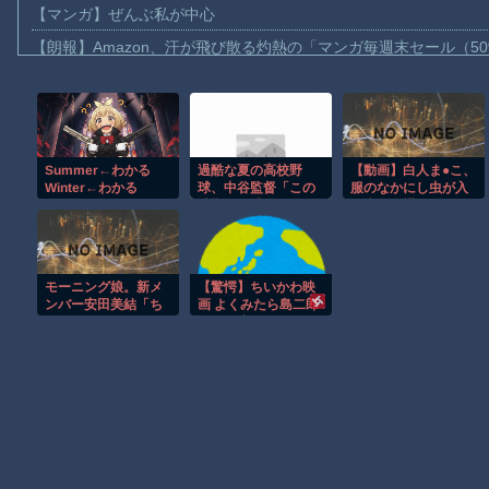
【マンガ】ぜんぶ私が中心
【朗報】Amazon、汗が飛び散る灼熱の「マンガ毎週末セール（5
【動画】高速道路を走行中の車からリアガラスが飛んでくる事故(ﾟo
子供向け漫画、謎の闇の大会に参加しがち問題
【動画】ロシアの空挺兵、パラシュートが開かずに墜落してしま
Summer←わかる
過酷な夏の高校野
【動画】白人ま●こ、
【動画】両方馬鹿（笑）ミニストップでトラックと衝突したドラレ
Winter←わかる
球、中谷監督「この
服のなかにし虫が入
【動画】地震発生時の熊本総合病院の手術室の様子が(((ﾟДﾟ)))
Spring←まあわかる
時期に野球するのヤ
り込み全裸になって
Fall←
バくね？ｗｗｗ」
大騒ぎwww
【動画】野菜売りのおじさんにドローンを特攻させるおそロシア
【朗報】大人気漫画「GANTZ」がAmazonでなんと全巻100円ｗ
モーニング娘。新メ
【驚愕】ちいかわ映
まだ墓石があるだけマシと見るべきか。今はもう合葬墓ばかり
ンバー安田美結「ち
画 よくみたら島二郎
ゅ♡」 ← 堕ちる
って一度も●●してな
【動画】新型のさすまた、限界突破ｗｗｗｗｗｗ
ヲタ急増ｗｗｗ
い?!
Powered by livedoor 相互RSS