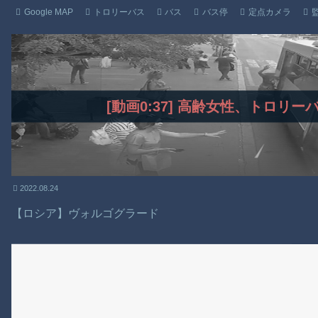
Google MAP
トロリーバス
バス
バス停
定点カメラ
[動画0:37] 高齢女性、トロリ
2022.08.24
【ロシア】ヴォルゴグラード