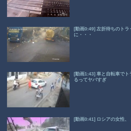
[動画0:49] 左折待ちの
に・・・
[動画1:43] 車と自転
るってヤバすぎ
[動画0:41] ロシアの女