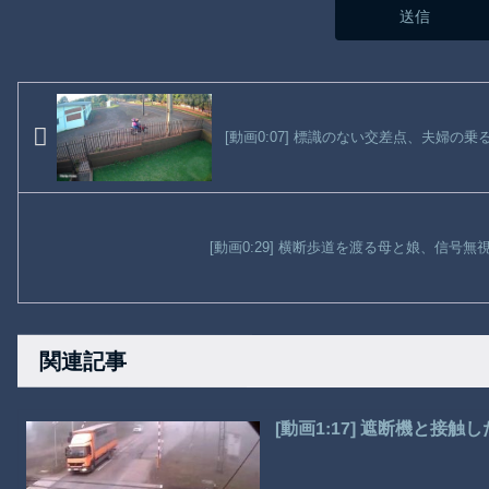
[動画0:07] 標識のない交差点、夫婦の
[動画0:29] 横断歩道を渡る母と娘、信号
関連記事
[動画1:17] 遮断機と接