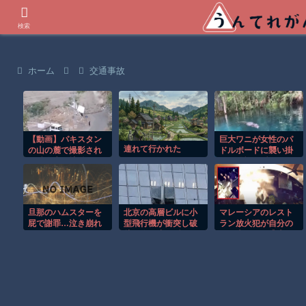
世界の衝撃動画などを紹介
検索
ホーム
交通事故
【動画】パキスタン
巨大ワニが女性のパ
連れて行かれた
の山の麓で撮影され
ドルボードに襲い掛
た鉄砲水が地獄すぎ
かる恐怖の瞬間！！
る。
旦那のハムスターを
北京の高層ビルに小
マレーシアのレスト
屁で謝罪…泣き崩れ
型飛行機が衝突し破
ラン放火犯が自分の
た結果がこれｗｗｗ
片が降り注ぐ瞬
足に火をつけ逃走す
ｗ
間！！
る瞬間！！