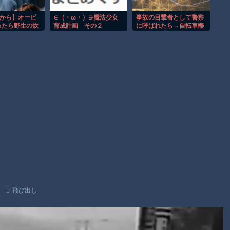
ラレコが（ノ∇`）
【朗報】大人気漫画「GANTZ」がAmazonでなんと全巻100円
窓から】オービ
∈（・ω・）∋魔法少女
事故の目撃者として警察
ったら野生の炊
育成計画 その２
に呼ばれたら→自転車轢
ｗｗｗｗｗｗ
 ほか
いた軽が「左折車のせ
い」と自分に責任転嫁し
まだ墓石があるだけマシと見るべきか。今はもう合葬墓ばかり
てて意味不明なんだが…
しかも他人のナンバー覚
Powered by livedoor 相互RSS
えて責任押し付けとかヤ
バすぎ
飛び出し