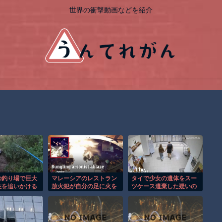
世界の衝撃動画などを紹介
の釣り場で巨大
マレーシアのレストラン
タイで少女の遺体をスー
性を追いかける
放火犯が自分の足に火を
ツケース遺棄した疑いの
間！！
つけ逃走する瞬間！！
男が映る監視映像。