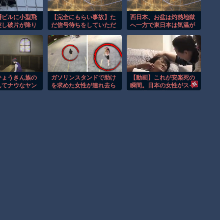
層ビルに小型飛
【完全にもらい事故】た
西日本、お盆は灼熱地獄
突し破片が降り
だ信号待ちをしていただ
へ一方で東日本は気温が
！！
けなのに…こんなの避け
下がる
られる!?
ひょうきん族の
ガソリンスタンドで助け
【動画】これが安楽死の
んてナウなヤン
を求めた女性が連れ去ら
瞬間。日本の女性がスイ
んだろ
れる瞬間！！
スで選んだ選択。