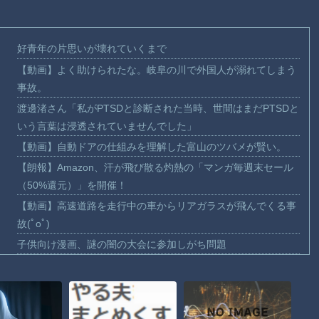
好青年の片思いが壊れていくまで
【動画】よく助けられたな。岐阜の川で外国人が溺れてしまう
事故。
渡邊渚さん「私がPTSDと診断された当時、世間はまだPTSDと
いう言葉は浸透されていませんでした」
【動画】自動ドアの仕組みを理解した富山のツバメが賢い。
【朗報】Amazon、汗が飛び散る灼熱の「マンガ毎週末セール
（50%還元）」を開催！
【動画】高速道路を走行中の車からリアガラスが飛んでくる事
故(ﾟoﾟ)
子供向け漫画、謎の闇の大会に参加しがち問題
【動画】ロシアの空挺兵、パラシュートが開かずに墜落してし
まう。
【動画】両方馬鹿（笑）ミニストップでトラックと衝突したド