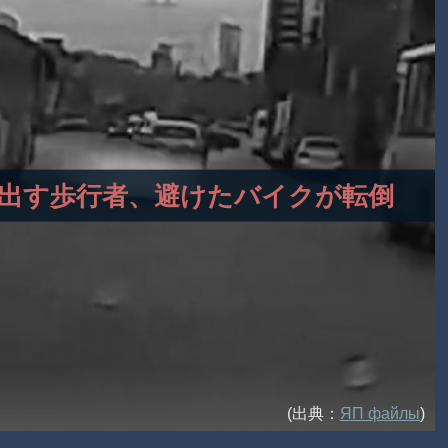
ら飛び出す歩行者、避けたバイクが転倒
(出典：
ЯП файлы
)