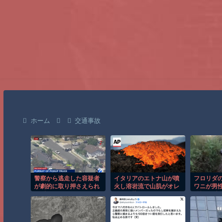
ホーム
交通事故
警察から逃走した容疑者
イタリアのエトナ山が噴
フロリダ
が劇的に取り押さえられ
火し溶岩流で山肌がオレ
ワニが男
る瞬間！！
ンジに染まる！！
恐怖の瞬