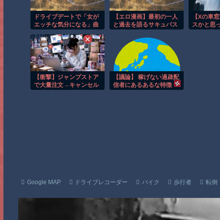
ドライブデートで「女が
【エロ漫画】最初の一人
【Xの車
エッチな気分になる」曲
と過去を語るサキュバス
スかと思
教えろwww
の巣で田中は脱出を試み
飯器で草
るも骨抜きにされる夜の
欲望になる話
【衝撃】ジャンプストア
【議論】 稼げない過疎配
で大量注文→キャンセル
信者にあるあるな特徴
を繰り返した32歳女を逮
捕 238アカウント、総
額43億円超「注文したこ
とで欲求が満たされた」
Google MAP
ドライブレコーダー
バイク
歩行者
転倒