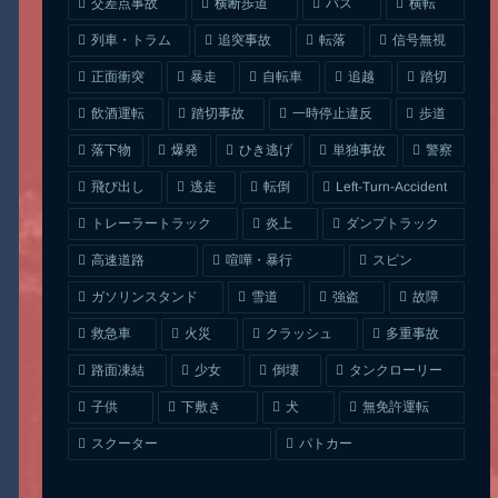
交差点事故
横断歩道
バス
横転
列車・トラム
追突事故
信号無視
転落
正面衝突
自転車
暴走
追越
踏切
一時停止違反
飲酒運転
踏切事故
歩道
ひき逃げ
単独事故
落下物
爆発
警察
Left-Turn-Accident
飛び出し
逃走
転倒
トレーラートラック
ダンプトラック
炎上
喧嘩・暴行
高速道路
スピン
ガソリンスタンド
雪道
強盗
故障
クラッシュ
多重事故
救急車
火災
タンクローリー
路面凍結
少女
倒壊
無免許運転
下敷き
子供
犬
スクーター
パトカー