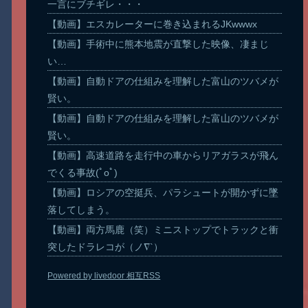
一言にブチギレ・・・
【動画】エスカレーターに巻き込まれるJKwwwx
【動画】手術中に熊本地震が直撃した映像、凄まじ
い…
【動画】自動ドアの仕組みを理解した富山のツバメが
賢い。
【動画】自動ドアの仕組みを理解した富山のツバメが
賢い。
【動画】高速道路を走行中の車からリアガラスが飛ん
でくる事故(ﾟoﾟ)
【動画】ロシアの空挺兵、パラシュートが開かずに墜
落してしまう。
【動画】両方馬鹿（笑）ミニストップでトラックと衝
突したドラレコが（ノ∇`）
Powered by livedoor 相互RSS