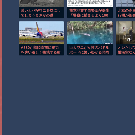
若いカバがワニを枕にし
熊本地震で自警団が誕生
北京の高
てしまうまさかの瞬
「警察に捕まるより100
行機が衝
間！！
倍きつい罰をあたえた
注ぐ瞬間
（笑）」
A380が着陸直前に揚力
巨大ワニが女性のパドル
オレたち
を失い激しく接地する衝
ボードに襲い掛かる恐怖
懺悔室な
撃の瞬間！！
の瞬間！！
グは知ら