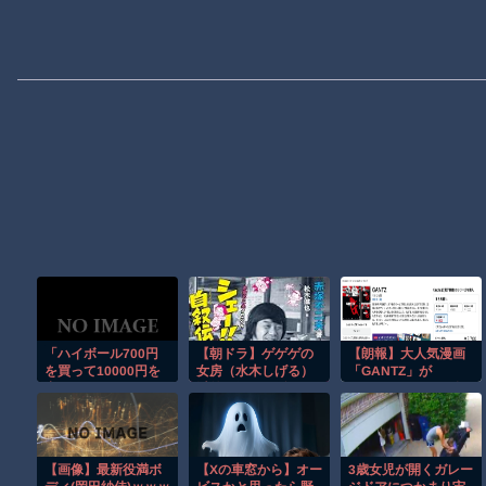
「ハイボール700円
【朝ドラ】ゲゲゲの
【朗報】大人気漫画
を買って10000円を
女房（水木しげる）
「GANTZ」が
出したら、お釣りが
以外で漫画関係でド
Amazonでなんと全
8300円だった『9300
ラマ作れるって言う
巻100円ｗｗｗｗｗ
円ですよね？』と言
と誰だろうね
ｗ
ったら『8300円で合
ってますよ」と言わ
【画像】最新役満ボ
【Xの車窓から】オー
3歳女児が開くガレー
れた」