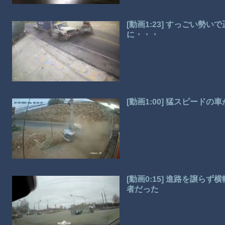
[動画1:23] すっごい
に・・・
[動画1:00] 猛スピード
[動画0:15] 進路を譲
者だった