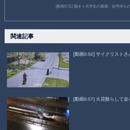
[動画0:31] 陽キャ大学生の最期、信号待
関連記事
[動画0:52] サイクリス
[動画0:57] 火花散らし