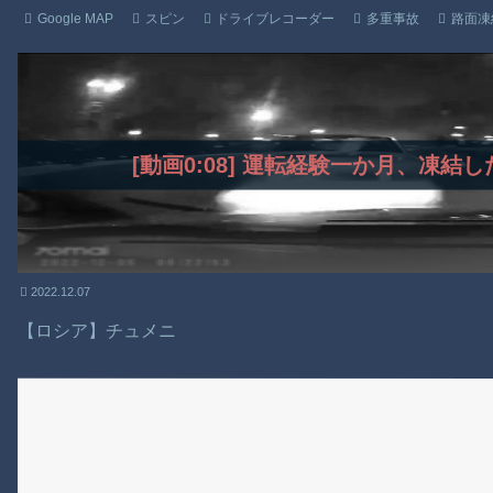
Google MAP
スピン
ドライブレコーダー
多重事故
路面凍
[動画0:08] 運転経験一か月、凍
2022.12.07
【ロシア】チュメニ