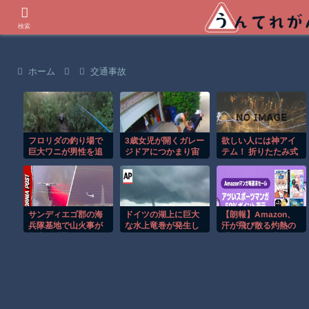
世界の衝撃動画などを紹介
検索
ホーム
交通事故
フロリダの釣り場で
3歳女児が開くガレー
欲しい人には神アイ
巨大ワニが男性を追
ジドアにつかまり宙
テム！ 折りたたみ式
いかける恐怖の瞬
づりになる危険な瞬
トレーラーのアイデ
間！！
間！！
アが秀逸すぎる
サンディエゴ郡の海
ドイツの湖上に巨大
【朗報】Amazon、
兵隊基地で山火事が
な水上竜巻が発生し
汗が飛び散る灼熱の
拡大し避難命令！！
周囲が騒然！！
「マンガ毎週末セー
ル（50%還元）」を
開催！