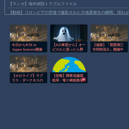
【マンガ】海外病院トラブルファイル
【動画】コロンビアの空港で撮影された大地震発生の瞬間。揺れが長
【動画】コロンビアでM7.4の大地震。恐ろしい映像が次々と届く
【動画】ジャンボタニシの産卵風景がキモいと話題に。
【労災】作業員が裁断機で両手を切断されてしまう大事故の映像
今日からRTA in
【Xの車窓から】オー
【滋賀】「琵琶湖三
【動画】メガネデブ、めちゃスムーズに無銭飲食してしまうｗｗ
Japan Summe開催
ビスかと思ったら野
市同時花火」開催中
【動画】女子アナ「流しそうめん初体験します！ズズッズッ…ズ
生の炊飯器で草 ほ
止を発表 今後の対
か
応は「法的専門家へ
【動画】イッヌ、煽ってしまう
の相談を行いなが
ら」3市が関与否定
【画像】地球上で最も珍しい茶色いパンダｗｗｗ
【ホロライブ】ラプ
【悲報】関東信越国
【悲報】テレ東の若手女子アナ「国民が勝手に我々取材陣にカメ
ラス・ダークネスの
税局・竜ケ崎税務署
新衣装が最高！ルイ
の職員、約1億3600
ｗｗｗｗ
とお揃いの神デザイ
万円を脱税してしま
ン
う…
Amazon「マンガ毎週末セール（50%還元）」アツいスポーツマ
Powered by livedoor 相互RSS