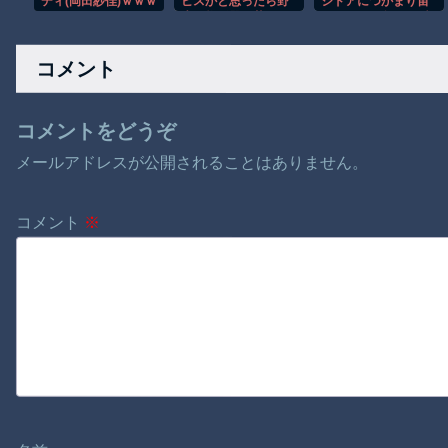
ディ(岡田紗佳)ｗｗｗ
ビスかと思ったら野
ジドアにつかまり宙
ｗｗｗｗ
生の炊飯器で草 ほ
づりになる危険な瞬
か
間！！
コメント
コメントをどうぞ
メールアドレスが公開されることはありません。
コメント
※