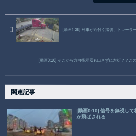
[動画1:39] 列車が近付く踏切、トレー
[動画0:18] そこから方向指示器も出さずに左折？？
関連記事
[動画0:10] 信号を無
が飛ばされる