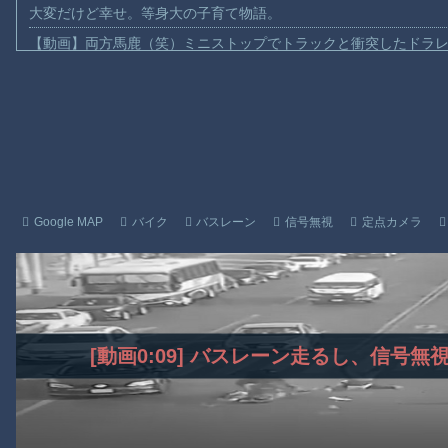
大変だけど幸せ。等身大の子育て物語。
【動画】両方馬鹿（笑）ミニストップでトラックと衝突したドラレ
【動画】地震発生時の熊本総合病院の手術室の様子が(((ﾟДﾟ)))
【動画】野菜売りのおじさんにドローンを特攻させるおそロシア
【動画】首都高で4tトラックが原因の玉突き事故に巻き込まれた
【朗報】大人気漫画「GANTZ」がAmazonでなんと全巻100円ｗ
【動画】サッカーの試合中の落雷で選手1人が死亡、12人が負傷し
まだ墓石があるだけマシと見るべきか。今はもう合葬墓ばかり
Google MAP
バイク
バスレーン
信号無視
定点カメラ
【動画】新型のさすまた、限界突破ｗｗｗｗｗｗ
【謎】広島県が頑なに「はだしのゲンコラボ喫茶」をやらない理
ヒロインが死ぬアニメって四月は君の嘘くらいしかないような
Powered by livedoor 相互RSS
[動画0:09] バスレーン走るし、信号