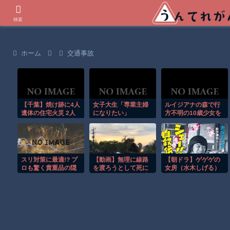
世界の衝撃動画などを紹介
検索
ホーム
交通事故
【千葉】焼け跡に4人
女子大生「専業主婦
ルイジアナの森で行
遺体の住宅火災 2人
になりたい」
方不明の10歳少女を
は半年以上前に死亡
ドローンが発見！！
か 八街市
スリ対策に最適!? プ
【動画】無理に線路
【朝ドラ】ゲゲゲの
ロも驚く貴重品の隠
を渡ろうとして死に
女房（水木しげる）
し場所がこちらｗ
かけたチャリンコ乗
以外で漫画関係でド
り。
ラマ作れるって言う
と誰だろうね