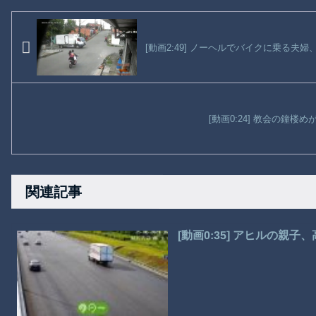
[動画2:49] ノーヘルでバイクに乗る夫
[動画0:24] 教会の鐘楼
関連記事
[動画0:35] アヒルの親