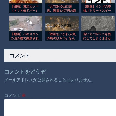
【困惑】無水カレー
『元TOKIO山口達
【動画】インドの本
（トマト缶ドバー）
也、家賃3.4万円の新
格ストリートスイー
←これｗｗｗｗｗｗ
居を公開』と『大谷
ツ、これはマジで美
ｗｗｗｗ
のCMギャラ、流出
味そうな雰囲気
ｗ』ほか 8/4 ネタ
【動画】パキスタン
『映画ちいかわ 人魚
若いカバがワニを枕
の山の麓で撮影され
の島のひみつ』なん
にしてしまうまさか
た鉄砲水が地獄すぎ
か強くて優しいやつ
の瞬間！！
る。
コメント
コメントをどうぞ
メールアドレスが公開されることはありません。
コメント
※