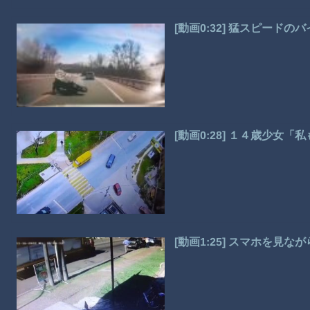
[動画0:32] 猛スピー
[動画0:28] １４歳少女
[動画1:25] スマホを