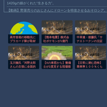
1420gの娘がくれた“生きる力”。
【動画】野菜売りのおじさんにドローンを特攻させるおそロシア
【動画】首都高で4tトラックが原因の玉突き事故に巻き込まれた
【朗報】大人気漫画「GANTZ」がAmazonでなんと全巻100円ｗ
【動画】サッカーの試合中の落雷で選手1人が死亡、12人が負傷し
高市首相の移動先に
【熊本地震】株式会
中革連・後藤氏「サ
まだ墓石があるだけマシと見るべきか。今はもう合葬墓ばかり
プラカード隊が取材
社ポケモンが1億円
ナエトークンの立証
【動画】名古屋栄で不良外人が警察官を突き飛ばす。逮捕しろや
陣付きで展開、だが
を、ソニーが5000万
責任は総理側にあ
首相側に完全スルー
円を寄付。熊本への
る。なぜ私が説明し
【動画】新型のさすまた、限界突破ｗｗｗｗｗｗ
されてしまった結
支援続々発表！
なければならないの
果……
か」
【話題】河内長野市で警官が包丁男に発砲したシーンのモザ無し
玉川徹氏「河野太郎
【Xの車窓から】整備
【日常に潜む恐怖】
【謎】広島県が頑なに「はだしのゲンコラボ喫茶」をやらない理
さんの主張に全面的
士が2度見する現場猫
乗車率１００％くら
に賛成でまったくお
案件 ほか
いの車内でカッター
ヒロインが死ぬアニメって四月は君の嘘くらいしかないような
っしゃる通りです。
を
消費税減税はやめ
ろ」
Powered by livedoor 相互RSS