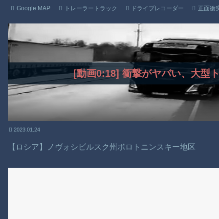
Google MAP
トレーラートラック
ドライブレコーダー
正面衝
[動画0:18] 衝撃がヤバい、大
2023.01.24
【ロシア】ノヴォシビルスク州ボロトニンスキー地区