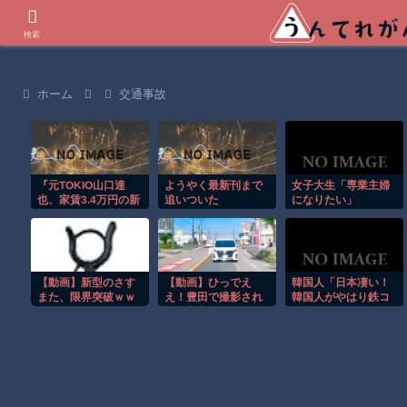
世界の衝撃動画などを紹介
検索
ホーム
交通事故
『元TOKIO山口達
ようやく最新刊まで
女子大生「専業主婦
也、家賃3.4万円の新
追いついた
になりたい」
居を公開』と『大谷
のCMギャラ、流出
ｗ』ほか 8/4 ネタ
【動画】新型のさす
【動画】ひっでえ
韓国人「日本凄い！
また、限界突破ｗｗ
え！豊田で撮影され
韓国人がやはり鉄コ
ｗｗｗｗ
た追突事故のドラレ
ン筋クリートの国だ
コが(((ﾟДﾟ)))
ねと言ってる事」