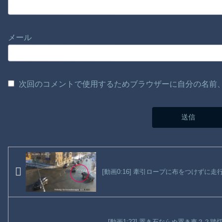
メール
次回のコメントで使用するためブラウザーに自分の名前
[動画0:16] 牽引ロープに布をつけずに
[動画1:22] 置き石ならぬ置き車？？