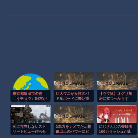
東京都町田市名物
巨大ワニが女性のパ
【ウマ娘】オグリ厨
「イチョウ」54本が
ドルボードに襲い掛
房に立つべからず
一斉に枯れる 伐採
かる恐怖の瞬間！！
した木に使った除草
剤が根をつたった
か 市は植え直し
へ [8/5]
AIに存在しないスト
2馬力をナメてた…想
にじさんじの登録者
リートビュー作らせ
像以上のパワーにビ
100万ラッシュが止
るのわりと楽しいよ
ビったｗ
まらない