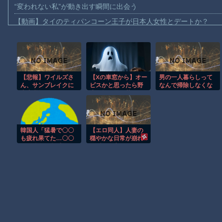
“変われない私”が動き出す瞬間に出会う
【動画】タイのティパンコーン王子が日本人女性とデートか？
お前らがメイドイン韓国で認めてるもの 「キムチ」あと3つは？
AmazonのアツさMax！心も踊る「マンガ毎週末セール（50%還
【動画】これはお見事。中国重慶市で珍しい事故が撮影される。
【悲報】ワイルズさ
【Xの車窓から】オー
男の一人暮らしって
【画像】十二支合体！！ところでその前足、猫じゃね？
ん、サンブレイクに
ビスかと思ったら野
なんで掃除しなくな
【動画】ロシア軍のドローンをネット発射装置で撃墜するウクラ
売上逆転されるｗｗ
生の炊飯器で草 ほ
るの？
ｗｗｗ
か
【動画】逃げる判断はやっ！埼玉でスマホ運転のプリウスに当て
【動画】よく助けられたな。岐阜の川で外国人が溺れてしまう事
韓国人「猛暑で〇〇
【エロ同人】人妻の
渡邊渚さん「私がPTSDと診断された当時、世間はまだPTSDと
も疲れ果てた…〇〇
穏やかな日常が崩れ
の個体数が急減」
る瞬間、寝取られを
【朗報】Amazon、汗が飛び散る灼熱の「マンガ毎週末セール（5
選ぶ夜の密会と巨乳
フェラの背徳中出し
を選ぶ。！！
Powered by livedoor 相互RSS