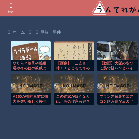
世界の衝撃動画などを紹介
検索
ホーム
事故・事件
やたらと義母や義祖
【画像】十二支合
【動画】大阪のあび
母やその他の親戚に
体！！ところでその
こ筋で軽バンとバイ
「1番良い嫁」アピー
前足、猫じゃね？
ク乗りが大喧嘩ｗｗ
ルしようとする義弟
ｗｗ
嫁 それだけならいい
んだけ
A380が着陸直前に揚
この作家が好きな人
フランス猛暑でエア
力を失い激しく接地
は、あの作家も好き
コン購入客が店のド
する衝撃の瞬間！！
なのでは？
アを破壊し殺到！！