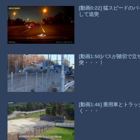
[動画0:22] 猛スピー
して追突
[動画1:50]バスが踏切
突・・・！
[動画1:46] 乗用車と
く・・・