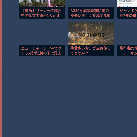
【動画】サッカーの試合
A380が着陸直前に揚力
ジャンポ
中の落雷で選手1人が死
を失い激しく接地する衝
刑7年の
亡、12人が負傷した事
撃の瞬間！！
まい傷害
故。
が量刑的
ニュージャージー沖でク
毛量多い方、ゴム何使っ
飛行機の
ジラが消防艇の下に浮上
てますか？
ーテール
し船が沈む衝撃映像！！
を塞ぐ迷