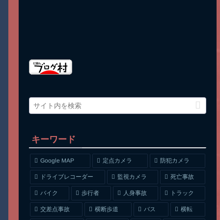
キーワード
Google MAP
定点カメラ
防犯カメラ
ドライブレコーダー
監視カメラ
死亡事故
人身事故
トラック
バイク
歩行者
交差点事故
横断歩道
バス
横転