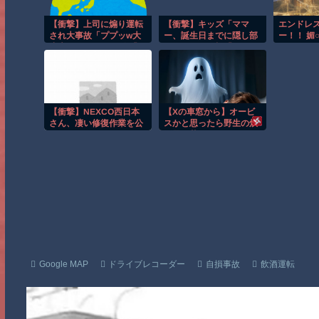
【衝撃】上司に煽り運転
【衝撃】キッズ「ママ
エンドレ
され大事故「ププッw大
ー、誕生日までに隠し部
ー！！ 媚○
丈夫かぁ〜?w」→俺「あ
屋作って」母親「わかっ
なたのせいで玉突き事故
た」→結果ｗｗｗｗ
発生してますが」
「え!?」
【衝撃】NEXCO西日本
【Xの車窓から】オービ
さん、凄い修復作業を公
スかと思ったら野生の炊
開・・・・・
飯器で草 ほか
Google MAP
ドライブレコーダー
自損事故
飲酒運転