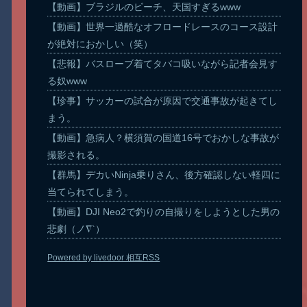
【動画】ブラジルのビーチ、天国すぎるwww
【動画】世界一過酷なオフロードレースのコース設計
が絶対におかしい（笑）
【悲報】バスローブ着てタバコ吸いながら記者会見す
る奴www
【珍事】サッカーの試合が原因で交通事故が起きてし
まう。
【動画】急病人？横須賀の国道16号でおかしな事故が
撮影される。
【群馬】デカいNinja乗りさん、後方確認しない軽四に
当てられてしまう。
【動画】DJI Neo2で釣りの自撮りをしようとした男の
悲劇（ノ∇`）
Powered by livedoor 相互RSS