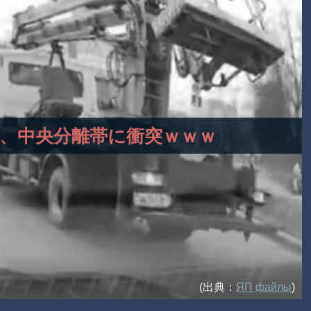
て加速、中央分離帯に衝突ｗｗｗ
(出典：
ЯП файлы
)