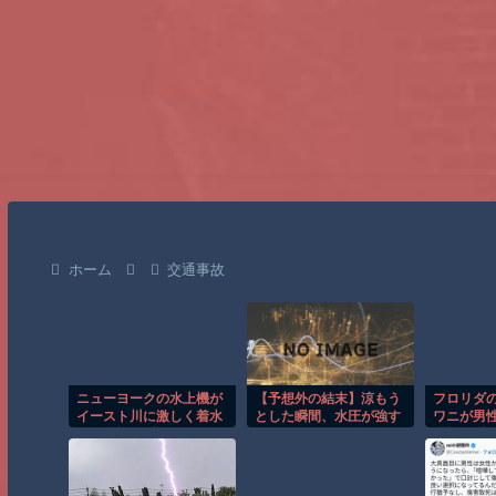
ホーム
交通事故
ニューヨークの水上機が
【予想外の結末】涼もう
フロリダ
イースト川に激しく着水
とした瞬間、水圧が強す
ワニが男
する恐怖の瞬間！！
ぎて吹っ飛んだｗ
恐怖の瞬