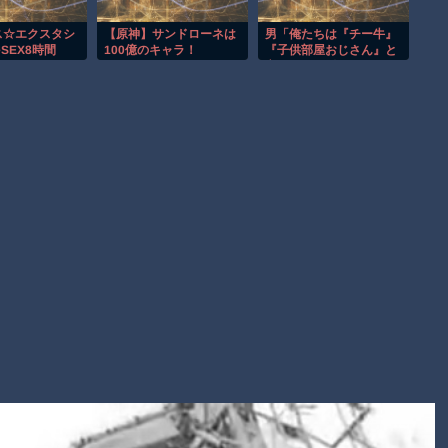
∇`）
お前らがメイドイン韓国で認めてるもの 「キムチ」あと3つ
ス☆エクスタシ
【原神】サンドローネは
男「俺たちは『チー牛』
SEX8時間
100億のキャラ！
『子供部屋おじさん』と
は？
言われても耐えてき
た…！！」→女「女がネ
AmazonのアツさMax！心も踊る「マンガ毎週末セール（50%
ットで言われてきた言葉
還元）」2日目襲来！
がこれ」
Powered by livedoor 相互RSS