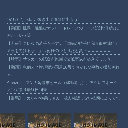
“変われない私”が動き出す瞬間に出会う
【動画】世界一過酷なオフロードレースのコース設計が絶対に
おかしい（笑）
【悲報】テレ東の若手女子アナ「国民が勝手に我々取材陣にカ
メラを向けるな！」→何様のつもりだと炎上ｗｗｗｗｗｗ
【珍事】サッカーの試合が原因で交通事故が起きてしまう。
【動画】急病人？横須賀の国道16号でおかしな事故が撮影され
る。
Amazon「マンガ毎週末セール（50%還元）」アツいスポーツ
マンガ祭り最終日到来！！！
【群馬】デカいNinja乗りさん、後方確認しない軽四に当てられ
てしまう。
【動画】ビッグフットの正体が判明
【動画】DJI Neo2で釣りの自撮りをしようとした男の悲劇（ノ