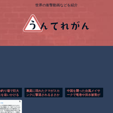
世界の衝撃動画などを紹介
の釣り場で巨大
裏庭に現れたクマがスカ
中国を襲った台風メイサ
性を追いかける
ンクに撃退されるまさか
ークで竜巻や洪水被害が
間！！
の瞬間！！
広がる！！