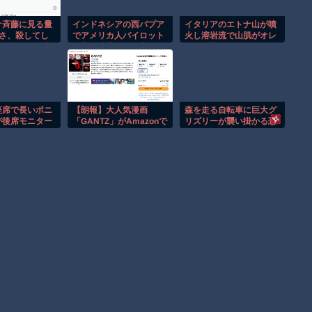
ケ斉藤に見る量
インドネシアの西パプア
イタリアのエトナ山が噴
重さ、殺してし
でアメリカ人パイロット
火し溶岩流で山肌がオレ
致死罪を狙う方
殺害を武装組織が主張。
ンジに染まる！！
には軽いと話題
座席で長いポニ
【朗報】大人気漫画
森を走る自転車に巨大グ
が後席モニター
「GANTZ」がAmazonで
リズリーが襲い掛かる恐
惑行為！！
なんと全巻100円ｗｗｗ
怖のGoPro映像！！
ｗｗｗ