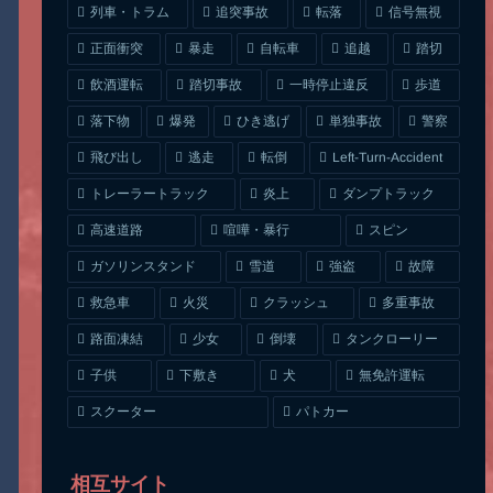
列車・トラム
追突事故
信号無視
転落
正面衝突
自転車
暴走
追越
踏切
一時停止違反
飲酒運転
踏切事故
歩道
ひき逃げ
単独事故
落下物
爆発
警察
Left-Turn-Accident
飛び出し
逃走
転倒
トレーラートラック
ダンプトラック
炎上
喧嘩・暴行
高速道路
スピン
ガソリンスタンド
雪道
強盗
故障
クラッシュ
多重事故
救急車
火災
タンクローリー
路面凍結
少女
倒壊
無免許運転
下敷き
子供
犬
スクーター
パトカー
相互サイト