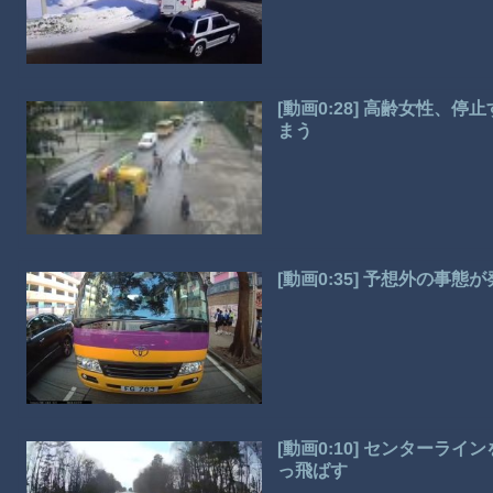
[動画0:28] 高齢女性
まう
[動画0:35] 予想外の事
[動画0:10] センター
っ飛ばす