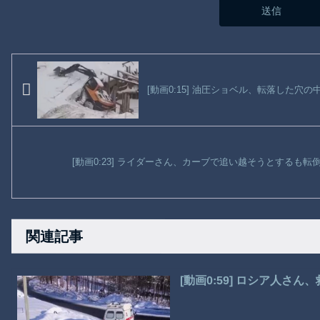
[動画0:15] 油圧ショベル、転落した穴
[動画0:23] ライダーさん、カーブで追い越そうとするも
関連記事
[動画0:59] ロシア人さ