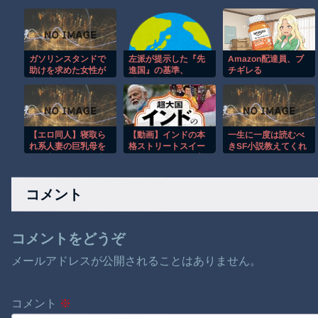
ガソリンスタンドで
左派が提示した『先
Amazon配達員、ブ
助けを求めた女性が
進国』の基準、
チギレる
連れ去られる瞬
「……本当にその路
間！！
線で行くの？」と周
囲を困惑させまくっ
てしまう
【エロ同人】寝取ら
【動画】インドの本
一生に一度は読むべ
れ系人妻の巨乳母を
格ストリートスイー
きSF小説教えてくれ
狙う密会フェラと中
ツ、これはマジで美
→
出しパイズリの背徳
味そうな雰囲気
夜を堕ちるように誘
コメント
うｗ
コメントをどうぞ
メールアドレスが公開されることはありません。
コメント
※