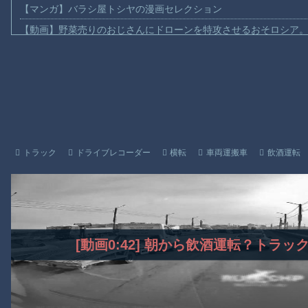
【マンガ】バラシ屋トシヤの漫画セレクション
【動画】野菜売りのおじさんにドローンを特攻させるおそロシア
【動画】首都高で4tトラックが原因の玉突き事故に巻き込まれた
【朗報】大人気漫画「GANTZ」がAmazonでなんと全巻100円ｗ
【動画】サッカーの試合中の落雷で選手1人が死亡、12人が負傷し
まだ墓石があるだけマシと見るべきか。今はもう合葬墓ばかり
【動画】名古屋栄で不良外人が警察官を突き飛ばす。逮捕しろや
【動画】新型のさすまた、限界突破ｗｗｗｗｗｗ
トラック
ドライブレコーダー
横転
車両運搬車
飲酒運転
【話題】河内長野市で警官が包丁男に発砲したシーンのモザ無し
【謎】広島県が頑なに「はだしのゲンコラボ喫茶」をやらない理
ヒロインが死ぬアニメって四月は君の嘘くらいしかないような
Powered by livedoor 相互RSS
[動画0:42] 朝から飲酒運転？トラ