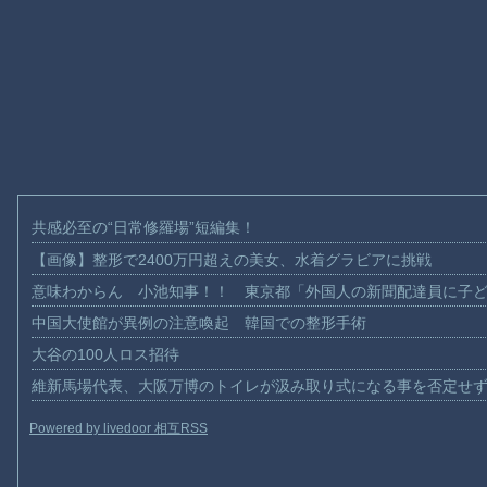
共感必至の“日常修羅場”短編集！
【画像】整形で2400万円超えの美女、水着グラビアに挑戦
意味わからん 小池知事！！ 東京都「外国人の新聞配達員に子
中国大使館が異例の注意喚起 韓国での整形手術
大谷の100人ロス招待
維新馬場代表、大阪万博のトイレが汲み取り式になる事を否定せ
Powered by livedoor 相互RSS