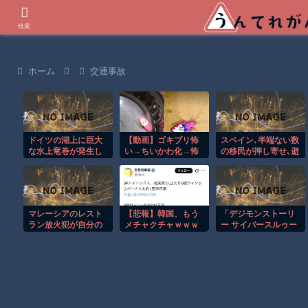
世界の衝撃動画などを紹介
検索
ホーム
交通事故
ドイツの湖上に巨大
【動画】ゴキブリ怖
スペイン､半端ない数
な水上竜巻が発生し
い→ちいかわ化→怖
の移民が押し寄せ､逝
周囲が騒然！！
くないゴキブリの完
く･･･
成。
マレーシアのレスト
【悲報】韓国、もう
「デジモンストーリ
ラン放火犯が自分の
メチャクチャｗｗｗ
ー サイバースルゥー
足に火をつけ逃走す
ｗｗｗｗｗｗｗｗｗ
ス ハッカーズメモリ
る瞬間！！
ｗｗｗｗｗｗｗｗｗ
ー」，Steam版を日
本向けに配信開始。
330体以上のデジモ
ンを育成するRPG