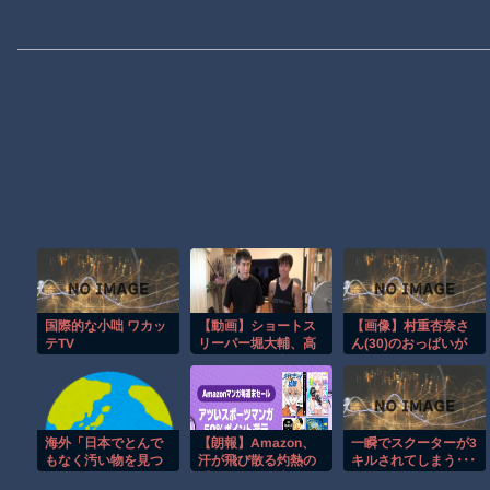
国際的な小咄 ワカッ
【動画】ショートス
【画像】村重杏奈さ
テTV
リーパー堀大輔、高
ん(30)のおっぱいが
須クリニック息子に
コチラ
マジギレ！怖すぎる
wwwwwwwwwwww
と話題に
海外「日本でとんで
【朗報】Amazon、
一瞬でスクーターが3
もなく汚い物を見つ
汗が飛び散る灼熱の
キルされてしまう･･･
けた！街はゴミがな
「マンガ毎週末セー