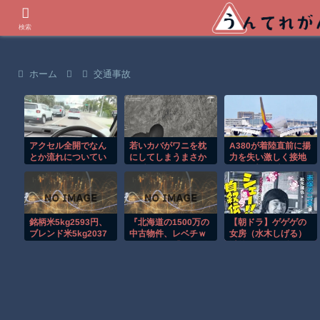
世界の衝撃動画などを紹介
検索
ホーム
交通事故
アクセル全開でなん
若いカバがワニを枕
A380が着陸直前に揚
とか流れについてい
にしてしまうまさか
力を失い激しく接地
けるホンダ・アクテ
の瞬間！！
する衝撃の瞬間！！
ィの動画が人気に。
銘柄米5kg2593円、
『北海道の1500万の
【朝ドラ】ゲゲゲの
ブレンド米5kg2037
中古物件、レベチｗ
女房（水木しげる）
円！！
ｗｗｗ』と『ディズ
以外で漫画関係でド
ニーのおいなり巻
ラマ作れるって言う
（600円）、賛否両
と誰だろうね
論ｗ』ほか 8/7 ネタ