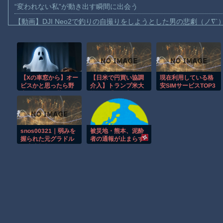
“変われない私”が動き出す瞬間に出会う
【動画】DJI Neo2で釣りの自撮りをしようとした男の悲劇（ノ∇`
【動画】タイのティパンコーン王子が日本人女性とデートか？
お前らがメイドイン韓国で認めてるもの 「キムチ」あと3つは？
AmazonのアツさMax！心も踊る「マンガ毎週末セール（50%還
【Xの車窓から】オー
【日米で円買い協調
現在利用している格
【動画】これはお見事。中国重慶市で珍しい事故が撮影される。
ビスかと思ったら野
介入】トランプ米大
安SIMサービスTOP3
【画像】十二支合体！！ところでその前足、猫じゃね？
生の炊飯器で草 ほ
統領 「（介入は）
3位IIJmio、2位
か
友情の証しだ。われ
povo、1位ahamo
【動画】ロシア軍のドローンをネット発射装置で撃墜するウクラ
われは常に日本を支
援する」
【動画】逃げる判断はやっ！埼玉でスマホ運転のプリウスに当て
snos00321｜弱みを
被災地・熊本、泥酔
渡邊渚さん「私がPTSDと診断された当時、世間はまだPTSDと
握られた元グラドル
者の通報が止まらず
の水泳部顧問は今日
県警が異例のお願い
【朗報】Amazon、汗が飛び散る灼熱の「マンガ毎週末セール（5
もギリギリ限界の水
着で犯●れる 紫堂る
い｜エスワン ナンバ
Powered by livedoor 相互RSS
ーワンスタイル｜紫
堂るい