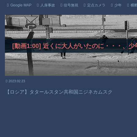
Google MAP
人身事故
信号無視
定点カメラ
少年
横
[動画1:00] 近くに大人がいたのに・・・
2023.02.23
【ロシア】タタールスタン共和国ニジネカムスク